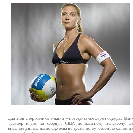
Для этой спортсменки бикини – повседневная форма одежды. Мэй
Трэйнор играет за сборную США по пляжному волейболу. Е
внешние данные давно оценены по достоинству, особенно одним и