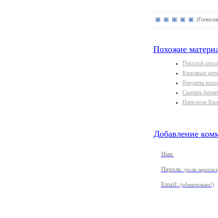
(Голосов
Похожие матери
Простой спосо
Красивые цита
Кредиты малом
Скачать бизне
Наполеон Хил
Добавление комм
Имя:
Пароль:
(если зарегис
Email:
(обязательно!)