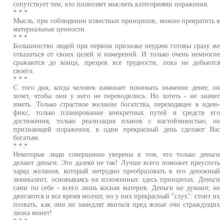
сопутствует тем, кто позволяет мыслить категориями поражения.
* * *
Мысль, при соблюдении известных принципов, можно превратить 
материальные ценности.
* * *
Большинство людей при первом признаке неудачи готовы сразу ж
отказаться от своих целей и намерений. И только очень немноги
сражаются до конца, презрев все трудности, пока не добьютс
своего.
* * *
С того дня, когда человек начинает понимать значение денег, о
хочет, чтобы они у него не переводились. Но хотеть - не значи
иметь. Только страстное желание богатства, переходящее в идею
фикс, только планирование конкретных путей и средств ег
достижения, только реализация планов с настойчивостью, н
признающей поражения, в один прекрасный день сделают Ва
богатым.
* * *
Некоторые люди совершенно уверены в том, что только деньг
делают деньги. Это далеко не так! Лучше всего поможет преуспет
заряд желания, который нетрудно преобразовать в его денежны
эквивалент, основываясь на изложенных здесь принципах. Деньг
сами по себе - всего лишь косная материя. Деньги не думают, н
двигаются и все время молчат, но у них прекрасный "слух": стоит и
позвать, как они не замедлят явиться пред ясные очи страждущи
звона монет!