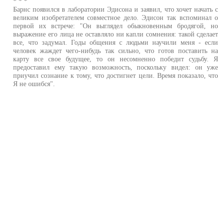
* * *
Барнс появился в лаборатории Эдисона и заявил, что хочет начать 
великим изобретателем совместное дело. Эдисон так вспоминал 
первой их встрече: "Он выглядел обыкновенным бродягой, н
выражение его лица не оставляло ни капли сомнения: такой сделае
все, что задумал. Годы общения с людьми научили меня - есл
человек жаждет чего-нибудь так сильно, что готов поставить н
карту все свое будущее, то он несомненно победит судьбу. 
предоставил ему такую возможность, поскольку видел: он уж
приучил сознание к тому, что достигнет цели. Время показало, чт
Я не ошибся".