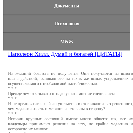
Документы
Психология
М&Ж
Наполеон Хилл. Думай и богатей [ЦИТАТЫ]
Из желаний богатств не получается. Они получаются из ясног
плана действий, основанного на таких же ясных устремлениях 
осуществляемого с необходимой настойчивостью.
* * *
Прежде чем отказываться, надо узнать мнение специалиста.
* * *
И не предпочтительней ли упрямство в отстаивании раз решенного
чем медлительность и метания из стороны в сторону?
* * *
Истории крупных состояний имеют много общего: так, все и
владельцы принимают решения на лету, но крайне медленно 
осторожно их меняют.