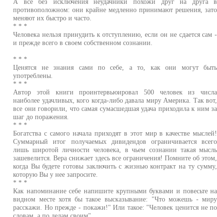
А все без исключения неудачники похожи друг на друга 
противоположном: они крайне медленно принимают решения, зат
меняют их быстро и часто.
* * *
Человека нельзя принудить к отступлению, если он не сдается сам 
и прежде всего в своем собственном сознании.
* * *
Ценятся не знания сами по себе, а то, как они могут быт
употреблены.
* * *
Автор этой книги проинтервьюировал 500 человек из числ
наиболее удачливых, кого когда-либо давала миру Америка. Так вот
все они говорили, что самая сумасшедшая удача приходила к ним з
шаг до поражения.
* * *
Богатства с самого начала приходят в этот мир в качестве мыслей
Суммарный итог получаемых дивидендов ограничивается всег
лишь широтой личности человека, в чьем сознании такая мысл
зашевелится. Вера снижает здесь все ограничения! Помните об этом
когда Вы будете готовы заключить с жизнью контракт на ту сумму
которую Вы у нее запросите.
* * *
Как напоминание себе напишите крупными буквами и повесьте н
видном месте хотя бы такое высказывание: "Что можешь - мир
расскажи. Но прежде - покажи!" Или такое: "Человек ценится не п
словам, а по делам своим".