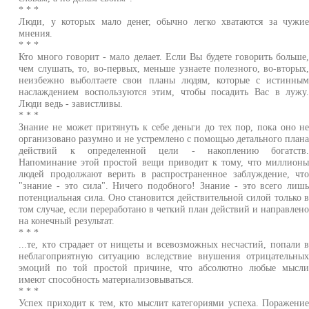
* * *
Люди, у которых мало денег, обычно легко хватаются за чужи
мнения.
* * *
Кто много говорит - мало делает. Если Вы будете говорить больше
чем слушать, то, во-первых, меньше узнаете полезного, во-вторых
неизбежно выболтаете свои планы людям, которые с истинны
наслаждением воспользуются этим, чтобы посадить Вас в лужу
Люди ведь - завистливы.
* * *
Знание не может притянуть к себе деньги до тех пор, пока оно н
организовано разумно и не устремлено с помощью детального план
действий к определенной цели - накоплению богатств
Напоминание этой простой вещи приводит к тому, что миллион
людей продолжают верить в распространенное заблуждение, чт
"знание - это сила". Ничего подобного! Знание - это всего лиш
потенциальная сила. Оно становится действительной силой только 
том случае, если переработано в четкий план действий и направлен
на конечный результат.
* * *
...те, кто страдает от нищеты и всевозможных несчастий, попали 
неблагоприятную ситуацию вследствие внушения отрицательны
эмоций по той простой причине, что абсолютно любые мысл
имеют способность материализовываться.
* * *
Успех приходит к тем, кто мыслит категориями успеха. Поражени