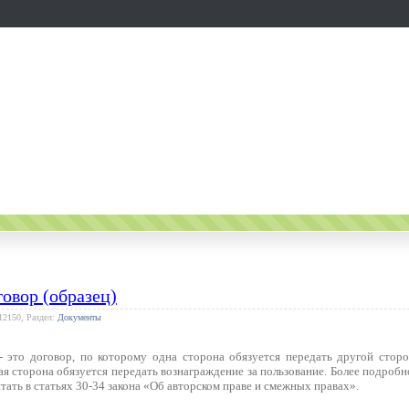
овор (образец)
12150, Раздел:
Документы
 это договор, по которому одна сторона обязуется передать другой сторо
ая сторона обязуется передать вознаграждение за пользование. Более подробн
ать в статьях 30-34 закона «Об авторском праве и смежных правах».