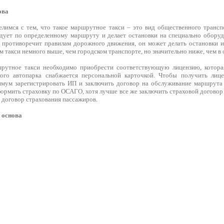
ова
елимся с тем, что такое маршрутное такси – это вид общественного трансп
едует по определенному маршруту и делает остановки на специально оборуд
не противоречит правилам дорожного движения, он может делать остановки и
 такси немного выше, чем городском транспорте, но значительно ниже, чем в
рутное такси необходимо приобрести соответствующую лицензию, которая 
го автопарка снабжается персональной карточкой. Чтобы получить лиц
мум зарегистрировать ИП и заключить договор на обслуживание маршрута 
формить страховку по ОСАГО, хотя лучше все же заключить страховой догово
 договор страхования пассажиров.
 основа