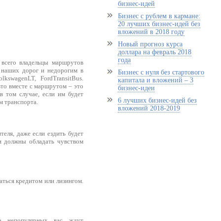
бизнес-идей
Бизнес с рублем в кармане:
20 лучших бизнес-идей без
вложений в 2018 году
Новый прогноз курса
доллара на февраль 2018
года
 всего владельцы маршрутов
я наших дорог и недорогим в
Бизнес с нуля без стартового
lkswagenLT, FordTransitBus.
капитала и вложений – 3
то вместе с маршрутом – это
бизнес-идеи
 том случае, если им будет
6 лучших бизнес-идей без
м транспорта.
вложений 2018-2019
теля, даже если ездить будет
и должны обладать чувством
ваться кредитом или лизингом.
а непопулярных вас ждут