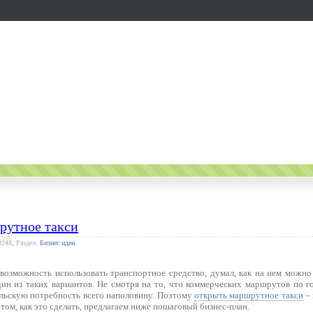
рутное такси
3248, Раздел:
Бизнес идеи
 возможность использовать транспортное средство, думал, как на нем можн
ин из таких вариантов. Не смотря на то, что коммерческих маршрутов по го
льскую потребность всего наполовину. Поэтому
открыть маршрутное такси
– 
 том, как это сделать, предлагаем ниже пошаговый бизнес-план.