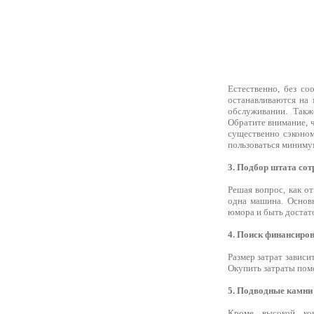
Естественно, без с
останавливаются на 
обслуживании. Также
Обратите внимание, 
существенно сэконом
пользоваться миниму
3. Подбор штата сот
Решая вопрос, как о
одна машина. Основ
юмора и быть достат
4. Поиск финансиро
Размер затрат зависи
Окупить затраты пом
5. Подводные камни
Кроме высокой ко