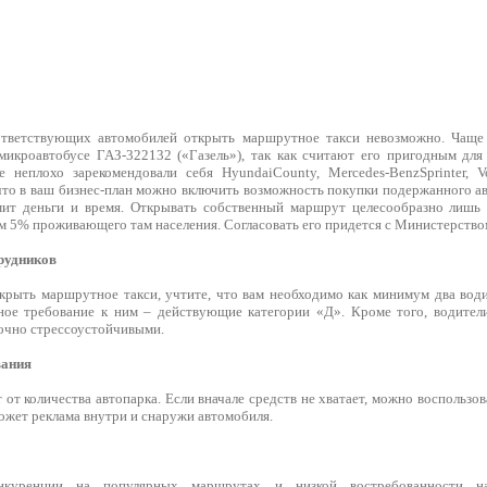
оответствующих автомобилей открыть маршрутное такси невозможно. Чаще
микроавтобусе ГАЗ-322132 («Газель»), так как считают его пригодным дл
 неплохо зарекомендовали себя HyundaiCounty, Mercedes-BenzSprinter, Vo
что в ваш бизнес-план можно включить возможность покупки подержанного ав
ит деньги и время. Открывать собственный маршрут целесообразно лишь в
м 5% проживающего там населения. Согласовать его придется с Министерство
рудников
ткрыть маршрутное такси, учтите, что вам необходимо как минимум два води
ное требование к ним – действующие категории «Д». Кроме того, водител
очно стрессоустойчивыми.
вания
т от количества автопарка. Если вначале средств не хватает, можно воспользо
ожет реклама внутри и снаружи автомобиля.
нкуренции на популярных маршрутах и низкой востребованности н