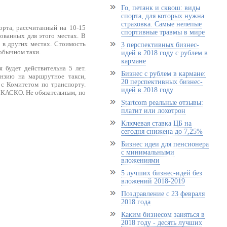
Го, петанк и сквош: виды
спорта, для которых нужна
страховка. Самые нелепые
орта, рассчитанный на 10-15
спортивные травмы в мире
ованных для этого местах. В
 в других местах. Стоимость
3 перспективных бизнес-
 обычном таки.
идей в 2018 году с рублем в
кармане
будет действительна 5 лет.
Бизнес с рублем в кармане:
ензию на маршрутное такси,
20 перспективных бизнес-
с Комитетом по транспорту.
идей в 2018 году
р КАСКО. Не обязательным, но
Startcom реальные отзывы:
платит или лохотрон
Ключевая ставка ЦБ на
сегодня снижена до 7,25%
Бизнес идеи для пенсионера
с минимальными
вложениями
5 лучших бизнес-идей без
вложений 2018-2019
Поздравление с 23 февраля
2018 года
Каким бизнесом заняться в
2018 году - десять лучших