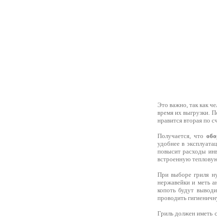
Это важно, так как ч
время их выгрузки. П
нравится вторая по с
Получается, что
обо
удобнее в эксплуата
повысит расходы инв
встроенную тепловую 
При выборе гриля ну
нержавейки и меть а
копоть будут выводи
проводить гигиеничну
Гриль должен иметь с