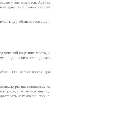
оторые у вас имеются. Аренда
ольше доверяют стационарным
имость кур объясняется еще и
едложений на рынке много, у
ному предпринимателю сделать
голь. Он используется для
рилях, куры насаживаются на
в гриле, а готовятся они под
доставать из гриля поштучно.