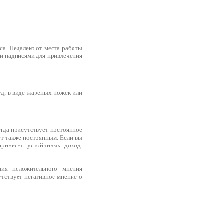
са. Недалеко от места работы
 и надписями для привлечения
уд, в виде жареных ножек или
егда присутствует постоянное
ет также постоянным. Если вы
ринесет устойчивых доход.
ния положительного мнения
утствует негативное мнение о