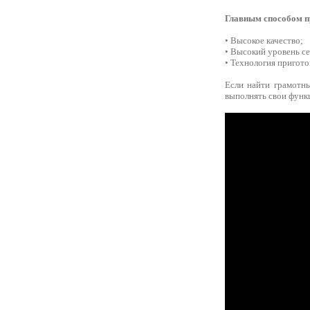
Главным способом п
• Высокое качество;
• Высокий уровень се
• Технология пригото
Если найти грамотны
выполнять свои функц