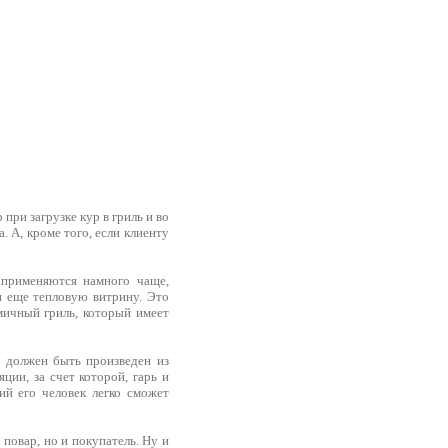
при загрузке кур в гриль и во
 А, кроме того, если клиенту
 применяются намного чаще,
и еще тепловую витрину. Это
мичный гриль, который имеет
 должен быть произведен из
ции, за счет которой, гарь и
ий его человек легко сможет
повар, но и покупатель. Ну и