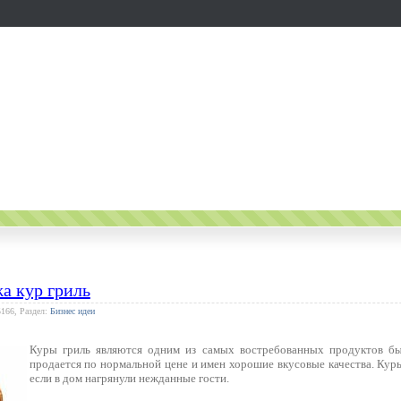
а кур гриль
5166, Раздел:
Бизнес идеи
Куры гриль являются одним из самых востребованных продуктов бы
продается по нормальной цене и имен хорошие вкусовые качества. Кур
если в дом нагрянули нежданные гости.