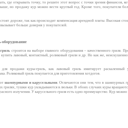
ть, где открывать точку, то решите этот вопрос с точки зрения финансов, к
ыше, но продажу кур можно вести круглый год. Кроме того, покупатели б
стоят дороже, так как происходит компенсация арендной платы. Высокая сто
 вызывает больше доверия у покупателей.
-оборудование
 гриль
строится на выборе главного оборудования – качественного гриля. Пр
ь купить лавовый, контактный, роликовый грили и др. Но как же, неискушен
 для продажи куры-гриль, как лавовый гриль имитирует раскаленный у
а. Роликовый гриль покупается для приготовления хотдогов.
ают
шампурными и карусельными
. Отличаются они тем, что в шампурных г
х грилях, тушки кур укладываются в люльки. В обоих случаях куры вращаются 
асного излучения. У карусельного гриля есть одно преимущество. Кур можно 