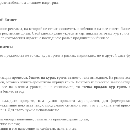
презентабельном внешнем виде гриля.
ой бизнес
ощи рекламы, на которой не стоит экономить, особенно в начале своего бизне
е рекламные щиты. Свой киоск нужно украсить картинками готовых кур гриль
 приготовления играет не последнюю роль в продвижении бизнесе.
тимента
о предложить не только куры гриль в разных маринадах, но и другой фаст ф
изации процесса,
бизнес на курах гриль
станет очень выгодным. На рынке вс
ей, готовых купить ароматную курицу гриль. Поэтому количество заказов буд
ь все на высшем уровне, и не сэкономили, то
точка продаж кур гриль
п
 бизнес за год.
ы наладите продажи, вам нужно провести мероприятия, для формирова
нежелание покупать такую продукцию связано с тем, что у покупателей прис
рья. Для этого нужно использовать:
влекающая внимание, реклама на прицепе, яркие щиты;
ение киоска;
ании и его нанесение на салфетки, пакеты и др.