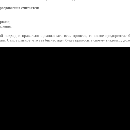
родвижения считается:
рвиса;
вления.
й подход и правильно организовать весь процесс, то новое предприятие 
ии. Самое главное, что эта бизнес идея будет приносить своему владельцу дох