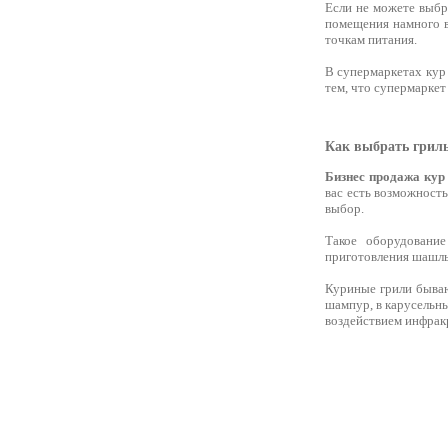
Если не можете выбра
помещения намного в
точкам питания.
В супермаркетах кур 
тем, что супермаркет
Как выбрать гриль
Бизнес продажа кур
вас есть возможност
выбор.
Такое оборудование
приготовления шашлык
Куриные грили быв
шампур, в карусельны
воздействием инфракр