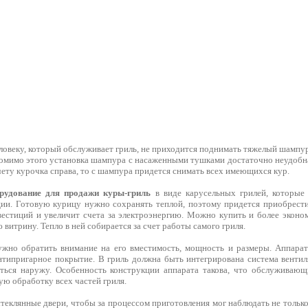
еловеку, который обслуживает гриль, не приходится поднимать тяжелый шампур 
омимо этого установка шампура с насаженными тушками достаточно неудобна.
чету курочка справа, то с шампура придется снимать всех имеющихся кур.
рудование для продажи куры-гриль
в виде карусельных грилей, которые
ции. Готовую курицу нужно сохранять теплой, поэтому придется приобрест
естиций и увеличит счета за электроэнергию. Можно купить и более эконо
витрину. Тепло в ней собирается за счет работы самого гриля.
жно обратить внимание на его вместимость, мощность и размеры. Аппарат
нтипригарное покрытие. В гриль должна быть интегрирована система вентиля
ться наружу. Особенность конструкции аппарата такова, что обслуживающ
ю обработку всех частей гриля.
теклянные двери, чтобы за процессом приготовления мог наблюдать не только 