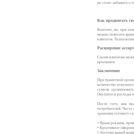
не стоит забывать о 
Как продвигать св
Конечно, же, при пом
можно повесить ярки
клиентов. Технология
Расширение ассор
Своим клиентам можн
крылышек.
Заключение
При грамотной орган
количество покупател
сумели организоват
Окупаются расходы на
После того, как в
потребителей. Часто 
хранении готового сы
• Яркая реклама, при
• Креативное оформл
• Логотип вашей комп