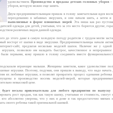
удовольствием.
Производство и продажа детских головных уборов
- 
уборов, которую можно еще занять.
Двум предпринимательницам пришла в голову замечательная идея восп
переодеванию в забавных зверушек, и они начали шить, а затем 
выполненные в форме плюшевых зверей
. Эта ниша как раз пустова
дителей одежды для детей, учитывая, что за это место борются другие, гор
одством различных видов данной одежды.
го до этого даже в самую холодную погоду родители с трудом могли заст
мый восторг от шапки в виде зверушки. Предпринимательницы начали актив
интернет-сайт, предлагая несколько моделей шапок. Наличие же у одной
х игрушек, позволило им наладить быстрое, качественное и непрерывное
 были первыми, кому пришло в голову соединить вместе функциональност
.
подсказали играющие малыши. Женщины заметили, какое удовольствие полу
евые игрушки. Поэтому, подумав, они пришли к выводу, что надо начать 
тям их любимые игрушки, и позволят превратить процесс одевания ребенка
апущены в производство восемь моделей-зверей, которые предпринима
ительно невысокой цене.
я
будет весьма привлекательна для любого предприятия по выпуску 
ировать рост продаж, так как такую шапку, учитывая ее стоимость, смогут 
, кто абсолютно уверены, что у них в доме и так предостаточно мягких 
ать своего ребенка такой оригинальной шапкой.