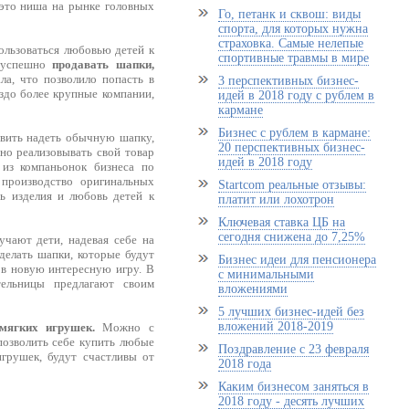
это ниша на рынке головных
Го, петанк и сквош: виды
спорта, для которых нужна
страховка. Самые нелепые
ользоваться любовью детей к
спортивные травмы в мире
и успешно
продавать шапки,
ла, что позволило попасть в
3 перспективных бизнес-
аздо более крупные компании,
идей в 2018 году с рублем в
кармане
Бизнес с рублем в кармане:
авить надеть обычную шапку,
20 перспективных бизнес-
но реализовывать свой товар
идей в 2018 году
 из компаньонок бизнеса по
 производство оригинальных
Startcom реальные отзывы:
ь изделия и любовь детей к
платит или лохотрон
Ключевая ставка ЦБ на
сегодня снижена до 7,25%
чают дети, надевая себе на
делать шапки, которые будут
Бизнес идеи для пенсионера
 в новую интересную игру. В
с минимальными
тельницы предлагают своим
вложениями
5 лучших бизнес-идей без
вложений 2018-2019
мягких игрушек.
Можно с
позволить себе купить любые
Поздравление с 23 февраля
игрушек, будут счастливы от
2018 года
Каким бизнесом заняться в
2018 году - десять лучших