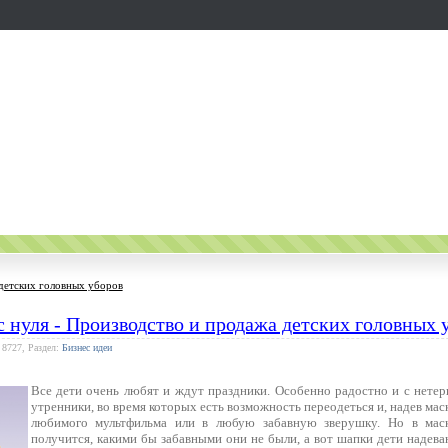
 детских головных уборов
с нуля - Производство и продажа детских головных 
 8727, Раздел:
Бизнес идеи
Все дети очень любят и ждут праздники. Особенно радостно и с нете
утренники, во время которых есть возможность переодеться и, надев маск
любимого мультфильма или в любую забавную зверушку. Но в мас
получится, какими бы забавными они не были, а вот шапки дети надева