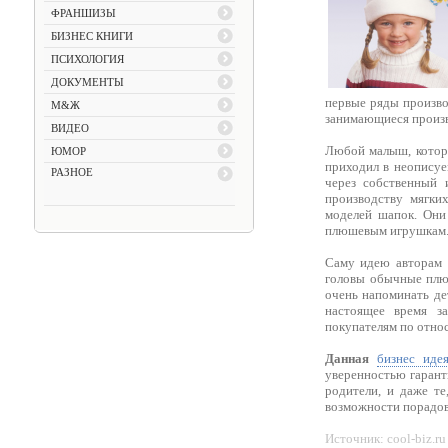
ФРАНШИЗЫ
БИЗНЕС КНИГИ
ПСИХОЛОГИЯ
ДОКУМЕНТЫ
первые ряды произво
М&Ж
занимающиеся произв
ВИДЕО
Любой малыш, которо
ЮМОР
приходил в неописуе
РАЗНОЕ
через собственный 
производству мягки
моделей шапок. Они
плюшевым игрушкам
Саму идею авторам 
головы обычные плюш
очень напоминать де
настоящее время з
покупателям по относ
Данная
бизнес иде
уверенностью гарант
родители, и даже те
возможности порадов
Источник: cool-biz.ru