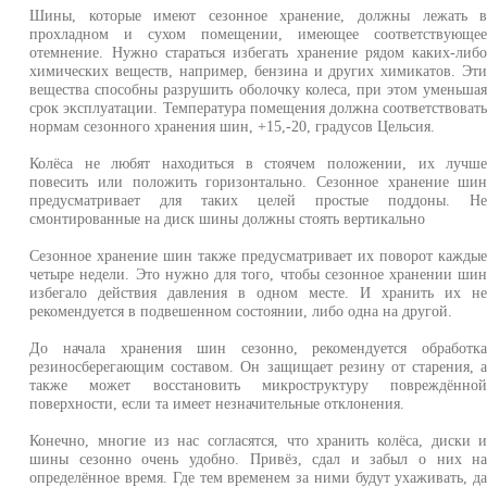
Шины, которые имеют сезонное хранение, должны лежать 
прохладном и сухом помещении, имеющее соответствующе
отемнение. Нужно стараться избегать хранение рядом каких-либ
химических веществ, например, бензина и других химикатов. Эт
вещества способны разрушить оболочку колеса, при этом уменьша
срок эксплуатации. Температура помещения должна соответствоват
нормам сезонного хранения шин, +15,-20, градусов Цельсия.
Колёса не любят находиться в стоячем положении, их лучш
повесить или положить горизонтально. Сезонное хранение ши
предусматривает для таких целей простые поддоны. Н
смонтированные на диск шины должны стоять вертикально
Сезонное хранение шин также предусматривает их поворот кажды
четыре недели. Это нужно для того, чтобы сезонное хранении ши
избегало действия давления в одном месте. И хранить их н
рекомендуется в подвешенном состоянии, либо одна на другой.
До начала хранения шин сезонно, рекомендуется обработк
резиносберегающим составом. Он защищает резину от старения, 
также может восстановить микроструктуру повреждённо
поверхности, если та имеет незначительные отклонения.
Конечно, многие из нас согласятся, что хранить колёса, диски 
шины сезонно очень удобно. Привёз, сдал и забыл о них н
определённое время. Где тем временем за ними будут ухаживать, д