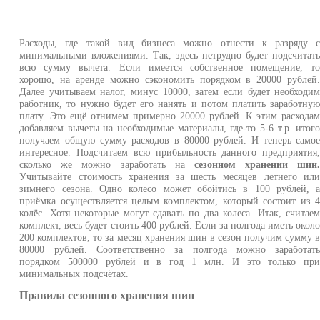
Расходы, где такой вид бизнеса можно отнести к разряду 
минимальными вложениями. Так, здесь нетрудно будет подсчитат
всю сумму вычета. Если имеется собственное помещение, т
хорошо, на аренде можно сэкономить порядком в 20000 рублей
Далее учитываем налог, минус 10000, затем если будет необходи
работник, то нужно будет его нанять и потом платить заработну
плату. Это ещё отнимем примерно 20000 рублей. К этим расхода
добавляем вычеты на необходимые материалы, где-то 5-6 т.р. итог
получаем общую сумму расходов в 80000 рублей. И теперь само
интересное. Подсчитаем всю прибыльность данного предприятия
сколько же можно заработать на
сезонном хранении шин
Учитывайте стоимость хранения за шесть месяцев летнего ил
зимнего сезона. Одно колесо может обойтись в 100 рублей, 
приёмка осуществляется целым комплектом, который состоит из 
колёс. Хотя некоторые могут сдавать по два колеса. Итак, считае
комплект, весь будет стоить 400 рублей. Если за полгода иметь окол
200 комплектов, то за месяц хранения шин в сезон получим сумму 
80000 рублей. Соответственно за полгода можно заработат
порядком 500000 рублей и в год 1 млн. И это только пр
минимальных подсчётах.
Правила сезонного хранения шин