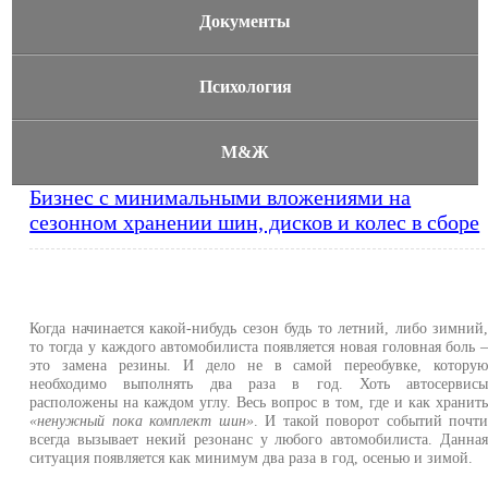
Документы
Психология
М&Ж
Бизнес с минимальными вложениями на
сезонном хранении шин, дисков и колес в сборе
Когда начинается какой-нибудь сезон будь то летний, либо зимний
то тогда у каждого автомобилиста появляется новая головная боль 
это замена резины. И дело не в самой переобувке, котору
необходимо выполнять два раза в год. Хоть автосервис
расположены на каждом углу. Весь вопрос в том, где и как хранит
«ненужный пока комплект шин»
. И такой поворот событий почт
всегда вызывает некий резонанс у любого автомобилиста. Данна
ситуация появляется как минимум два раза в год, осенью и зимой.