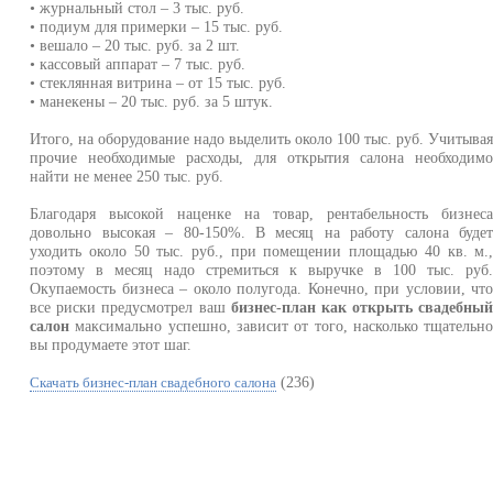
• журнальный стол – 3 тыс. руб.
• подиум для примерки – 15 тыс. руб.
• вешало – 20 тыс. руб. за 2 шт.
• кассовый аппарат – 7 тыс. руб.
• стеклянная витрина – от 15 тыс. руб.
• манекены – 20 тыс. руб. за 5 штук.
Итого, на оборудование надо выделить около 100 тыс. руб. Учитыва
прочие необходимые расходы, для открытия салона необходим
найти не менее 250 тыс. руб.
Благодаря высокой наценке на товар, рентабельность бизнес
довольно высокая – 80-150%. В месяц на работу салона буде
уходить около 50 тыс. руб., при помещении площадью 40 кв. м.
поэтому в месяц надо стремиться к выручке в 100 тыс. руб
Окупаемость бизнеса – около полугода. Конечно, при условии, чт
все риски предусмотрел ваш
бизнес-план как открыть свадебны
салон
максимально успешно, зависит от того, насколько тщательн
вы продумаете этот шаг.
(236)
Скачать бизнес-план свадебного салона