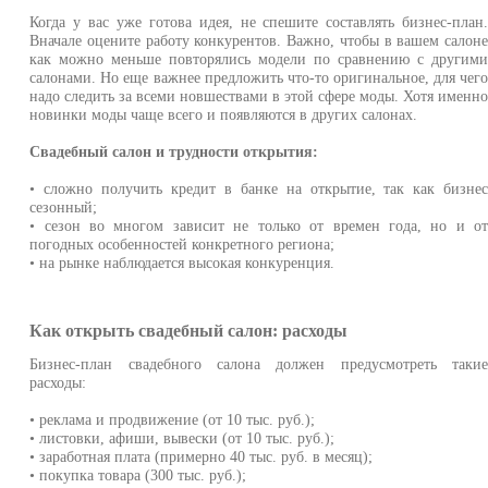
Когда у вас уже готова идея, не спешите составлять бизнес-план
Вначале оцените работу конкурентов. Важно, чтобы в вашем салон
как можно меньше повторялись модели по сравнению с другим
салонами. Но еще важнее предложить что-то оригинальное, для чег
надо следить за всеми новшествами в этой сфере моды. Хотя именн
новинки моды чаще всего и появляются в других салонах.
Свадебный салон и трудности открытия:
• сложно получить кредит в банке на открытие, так как бизне
сезонный;
• сезон во многом зависит не только от времен года, но и о
погодных особенностей конкретного региона;
• на рынке наблюдается высокая конкуренция.
Как открыть свадебный салон: расходы
Бизнес-план свадебного салона должен предусмотреть таки
расходы:
• реклама и продвижение (от 10 тыс. руб.);
• листовки, афиши, вывески (от 10 тыс. руб.);
• заработная плата (примерно 40 тыс. руб. в месяц);
• покупка товара (300 тыс. руб.);