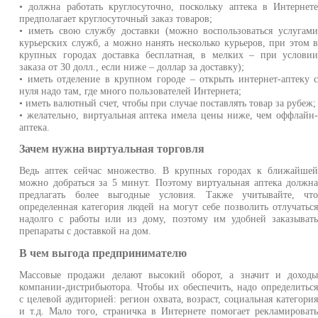
• должна работать круглосуточно, поскольку аптека в Интернет
предполагает круглосуточный заказ товаров;
• иметь свою службу доставки (можно воспользоваться услугам
курьерских служб, а можно нанять несколько курьеров, при этом 
крупных городах доставка бесплатная, в мелких – при услови
заказа от 30 долл., если ниже – доллар за доставку);
• иметь отделение в крупном городе – открыть интернет-аптеку 
нуля надо там, где много пользователей Интернета;
• иметь валютный счет, чтобы при случае поставлять товар за рубеж;
• желательно, виртуальная аптека имела цены ниже, чем оффлайн
аптека.
Зачем нужна виртуальная торговля
Ведь аптек сейчас множество. В крупных городах к ближайше
можно добраться за 5 минут. Поэтому виртуальная аптека должн
предлагать более выгодные условия. Также учитывайте, чт
определенная категория людей на могут себе позволить отлучатьс
надолго с работы или из дому, поэтому им удобней заказыват
препараты с доставкой на дом.
В чем выгода предпринимателю
Массовые продажи делают высокий оборот, а значит и доход
компании-дистрибьютора. Чтобы их обеспечить, надо определитьс
с целевой аудиторией: регион охвата, возраст, социальная категори
и т.д. Мало того, страничка в Интернете помогает рекламироват