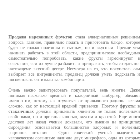
Продажа нарезанных фруктов
стала альтернативным решение
вопроса, главное, правильно подать и приготовить блюдо, которо
будет не только полезным и сытным, но и вкусным. Прежде че
начинать работать в этой области, предпринимателю необходим
самостоятельно попробовать, какие фрукты гармонируют 
сочетании, чем их лучше разбавить и приправить, чтобы создать по
настоящему вкусный десерт. Несмотря на то, что покупатель са
выбирает все ингредиенты, продавец должен уметь подсказать 
посоветовать оптимальные комбинации.
Очень важно заинтересовать покупателей, ведь многие. Даж
понимая насколько вредный и калорийный гамбургер, обедаю
именно им, потому как отучиться от привычного рациона весьм
сложно, как от настоящей вредной привычки. Поэтому
фрукты 
стаканчиках
должны привлекать клиентов не только полезным
свойствами, но и оригинальностью, вкусом и красотой. Еще мног
десятков лет назад ученые доказали, что именно на принципа
сыроедения основывается большинство здоровых и полезны
рационов питания. Один советский ученый выделил 
человеческом организме наличие двух микрофлор, одна из которы