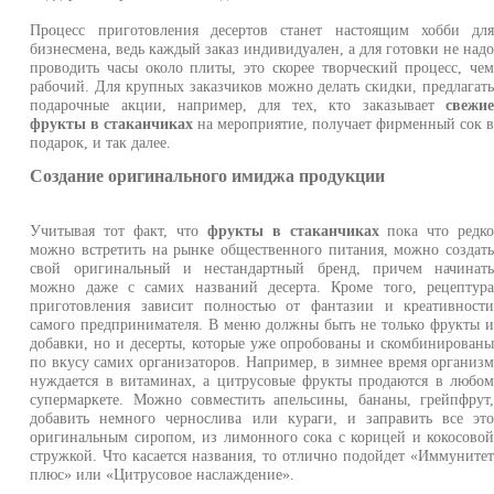
Процесс приготовления десертов станет настоящим хобби дл
бизнесмена, ведь каждый заказ индивидуален, а для готовки не над
проводить часы около плиты, это скорее творческий процесс, че
рабочий. Для крупных заказчиков можно делать скидки, предлагат
подарочные акции, например, для тех, кто заказывает
свежи
фрукты в стаканчиках
на мероприятие, получает фирменный сок 
подарок, и так далее.
Создание оригинального имиджа продукции
Учитывая тот факт, что
фрукты в стаканчиках
пока что редк
можно встретить на рынке общественного питания, можно создат
свой оригинальный и нестандартный бренд, причем начинат
можно даже с самих названий десерта. Кроме того, рецептур
приготовления зависит полностью от фантазии и креативност
самого предпринимателя. В меню должны быть не только фрукты 
добавки, но и десерты, которые уже опробованы и скомбинирован
по вкусу самих организаторов. Например, в зимнее время организ
нуждается в витаминах, а цитрусовые фрукты продаются в любо
супермаркете. Можно совместить апельсины, бананы, грейпфрут
добавить немного чернослива или кураги, и заправить все эт
оригинальным сиропом, из лимонного сока с корицей и кокосово
стружкой. Что касается названия, то отлично подойдет «Иммуните
плюс» или «Цитрусовое наслаждение».