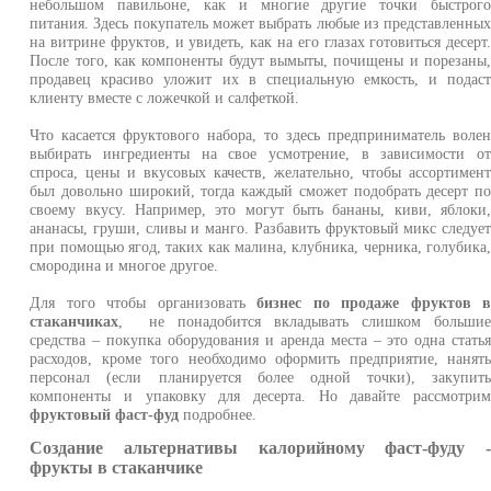
небольшом павильоне, как и многие другие точки быстрог
питания. Здесь покупатель может выбрать любые из представленны
на витрине фруктов, и увидеть, как на его глазах готовиться десерт
После того, как компоненты будут вымыты, почищены и порезаны
продавец красиво уложит их в специальную емкость, и подас
клиенту вместе с ложечкой и салфеткой.
Что касается фруктового набора, то здесь предприниматель воле
выбирать ингредиенты на свое усмотрение, в зависимости о
спроса, цены и вкусовых качеств, желательно, чтобы ассортимен
был довольно широкий, тогда каждый сможет подобрать десерт п
своему вкусу. Например, это могут быть бананы, киви, яблоки
ананасы, груши, сливы и манго. Разбавить фруктовый микс следуе
при помощью ягод, таких как малина, клубника, черника, голубика
смородина и многое другое.
Для того чтобы организовать
бизнес по продаже фруктов 
стаканчиках
, не понадобится вкладывать слишком больши
средства – покупка оборудования и аренда места – это одна стать
расходов, кроме того необходимо оформить предприятие, нанят
персонал (если планируется более одной точки), закупит
компоненты и упаковку для десерта. Но давайте рассмотри
фруктовый фаст-фуд
подробнее.
Создание альтернативы калорийному фаст-фуду 
фрукты в стаканчике