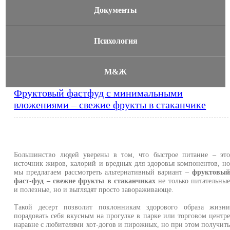
Документы
Психология
М&Ж
Фруктовый фастфуд с минимальными
вложениями – свежие фрукты в стаканчике
Большинство людей уверены в том, что быстрое питание – эт
источник жиров, калорий и вредных для здоровья компонентов, н
мы предлагаем рассмотреть альтернативный вариант –
фруктовы
фаст-фуд – свежие фрукты в стаканчиках
не только питательны
и полезные, но и выглядят просто завораживающе.
Такой десерт позволит поклонникам здорового образа жизн
порадовать себя вкусным на прогулке в парке или торговом центр
наравне с любителями хот-догов и пирожных, но при этом получит