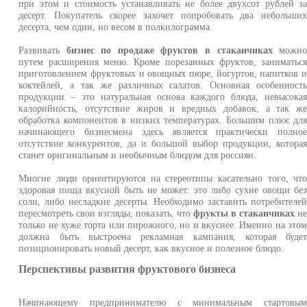
при этом и стоимость устанавливать не более двухсот рублей з
десерт. Покупатель скорее захочет попробовать два небольши
десерта, чем один, но весом в полкилограмма.
Развивать
бизнес по продаже фруктов в стаканчиках
можн
путем расширения меню. Кроме порезанных фруктов, заниматьс
приготовлением фруктовых и овощных пюре, йогуртов, напитков 
коктейлей, а так же различных салатов. Основная особенност
продукции – это натуральная основа каждого блюда, невысока
калорийность, отсутствие жиров и вредных добавок, а так ж
обработка компонентов в низких температурах. Большим плюс дл
начинающего бизнесмена здесь является практически полно
отсутствие конкурентов, да и большой выбор продукции, котора
станет оригинальным и необычным блюдом для россиян.
Многие люди ориентируются на стереотипы касательно того, чт
здоровая пища вкусной быть не может: это либо сухие овощи бе
соли, либо несладкие десерты. Необходимо заставить потребителе
пересмотреть свои взгляды, показать, что
фрукты в стаканчиках
н
только не хуже торта или пирожного, но и вкуснее. Именно на это
должна быть выстроена рекламная кампания, которая буде
позиционировать новый десерт, как вкусное и полезное блюдо.
Перспективы развития фруктового бизнеса
Начинающему предпринимателю с минимальным стартовы