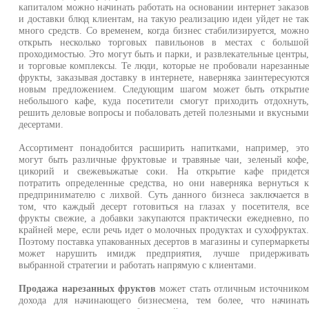
капиталом можно начинать работать на основании интернет заказо
и доставки блюд клиентам, на такую реализацию идеи уйдет не та
много средств. Со временем, когда бизнес стабилизируется, можн
открыть несколько торговых павильонов в местах с большо
проходимостью. Это могут быть и парки, и развлекательные центры
и торговые комплексы. Те люди, которые не пробовали нарезанны
фрукты, заказывая доставку в интернете, наверняка заинтересуютс
новым предложением. Следующим шагом может быть открыти
небольшого кафе, куда посетители смогут приходить отдохнуть
решить деловые вопросы и побаловать детей полезными и вкусным
десертами.
Ассортимент понадобится расширить напитками, например, эт
могут быть различные фруктовые и травяные чаи, зеленый кофе
цикорий и свежевыжатые соки. На открытие кафе придетс
потратить определенные средства, но они наверняка вернуться 
предпринимателю с лихвой. Суть данного бизнеса заключается 
том, что каждый десерт готовиться на глазах у посетителя, вс
фрукты свежие, а добавки закупаются практически ежедневно, п
крайней мере, если речь идет о молочных продуктах и сухофруктах
Поэтому поставка упакованных десертов в магазины и супермаркет
может нарушить имидж предприятия, лучше придерживат
выбранной стратегии и работать напрямую с клиентами.
Продажа нарезанных фруктов
может стать отличным источнико
дохода для начинающего бизнесмена, тем более, что начинат