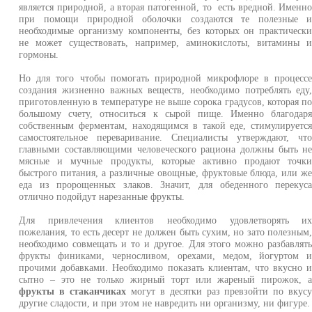
является природной, а вторая патогенной, то есть вредной. Именн
при помощи природной оболочки создаются те полезные 
необходимые организму компоненты, без которых он практическ
не может существовать, например, аминокислоты, витамины 
гормоны.
Но для того чтобы помогать природной микрофлоре в процесс
создания жизненно важных веществ, необходимо потреблять еду
приготовленную в температуре не выше сорока градусов, которая п
большому счету, относиться к сырой пище. Именно благодар
собственным ферментам, находящимся в такой еде, стимулируетс
самостоятельное переваривание. Специалисты утверждают, чт
главными составляющими человеческого рациона должны быть н
мясные и мучные продукты, которые активно продают точк
быстрого питания, а различные овощные, фруктовые блюда, или ж
еда из пророщенных злаков. Значит, для обеденного перекус
отлично подойдут нарезанные фрукты.
Для привлечения клиентов необходимо удовлетворять и
пожелания, то есть десерт не должен быть сухим, но зато полезным
необходимо совмещать и то и другое. Для этого можно разбавлят
фрукты финиками, черносливом, орехами, медом, йогуртом 
прочими добавками. Необходимо показать клиентам, что вкусно 
сытно – это не только жирный торт или жареный пирожок, 
фрукты в стаканчиках
могут в десятки раз превзойти по вкус
другие сладости, и при этом не навредить ни организму, ни фигуре.