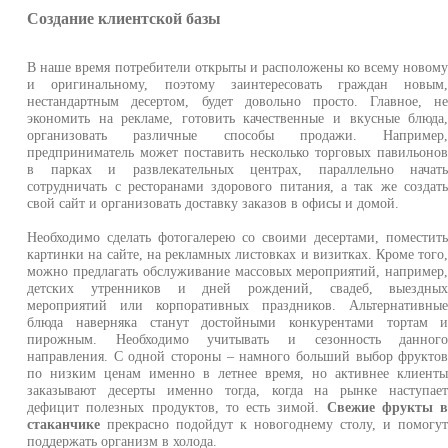
Создание клиентской базы
В наше время потребители открыты и расположены ко всему новом
и оригинальному, поэтому заинтересовать граждан новым
нестандартным десертом, будет довольно просто. Главное, н
экономить на рекламе, готовить качественные и вкусные блюда
организовать различные способы продажи. Например
предприниматель может поставить несколько торговых павильоно
в парках и развлекательных центрах, параллельно начат
сотрудничать с ресторанами здорового питания, а так же создат
свой сайт и организовать доставку заказов в офисы и домой.
Необходимо сделать фотогалерею со своими десертами, поместит
картинки на сайте, на рекламных листовках и визитках. Кроме того
можно предлагать обслуживание массовых мероприятий, например
детских утренников и дней рождений, свадеб, выездны
мероприятий или корпоративных праздников. Альтернативны
блюда наверняка станут достойными конкурентами тортам 
пирожным. Необходимо учитывать и сезонность данног
направления. С одной стороны – намного больший выбор фрукто
по низким ценам именно в летнее время, но активнее клиент
заказывают десерты именно тогда, когда на рынке наступае
дефицит полезных продуктов, то есть зимой.
Свежие фрукты 
стаканчике
прекрасно подойдут к новогоднему столу, и помогу
поддержать организм в холода.