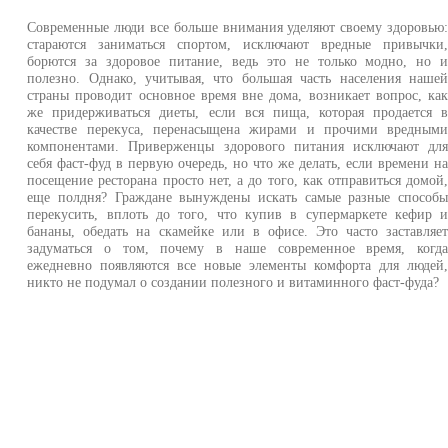
Современные люди все больше внимания уделяют своему здоровью
стараются заниматься спортом, исключают вредные привычки
борются за здоровое питание, ведь это не только модно, но 
полезно. Однако, учитывая, что большая часть населения наше
страны проводит основное время вне дома, возникает вопрос, ка
же придерживаться диеты, если вся пища, которая продается 
качестве перекуса, перенасыщена жирами и прочими вредным
компонентами. Приверженцы здорового питания исключают дл
себя фаст-фуд в первую очередь, но что же делать, если времени н
посещение ресторана просто нет, а до того, как отправиться домой
еще полдня? Граждане вынуждены искать самые разные способ
перекусить, вплоть до того, что купив в супермаркете кефир 
бананы, обедать на скамейке или в офисе. Это часто заставляе
задуматься о том, почему в наше современное время, когд
ежедневно появляются все новые элементы комфорта для людей
никто не подумал о создании полезного и витаминного фаст-фуда?