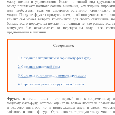
массу пользы и удовольствия. Кстати, внешний вид фруктовог
блюда привлекает намного больше внимания, чем жирные пирожк
или гамбургеры, ведь он смотрится эстетично, оригинально 
модно. По душе фрукты придутся всем, особенно учитывая то, чт
клиент сам может выбрать компоненты для своего стаканчика, н
больше всего порадуются появлению новинки те, кто раньше всегд
вынужден был отказываться от перекуса на ходу из-за свои
предпочтений в питании.
Содержание:
1. Создание альтернативы калорийному фаст-фуду
2. Создание клиентской базы
3. Создание оригинального имиджа продукции
4. Перспективы развития фруктового бизнеса
Фрукты в стаканчиках
– это первый шаг к современному 
модному фаст-фуду, который оценят не только любители правильн
и здорово питаться, но и приверженцы диет, и люди, которы
заботятся о своей фигуре. Организовать торговую точку можно 