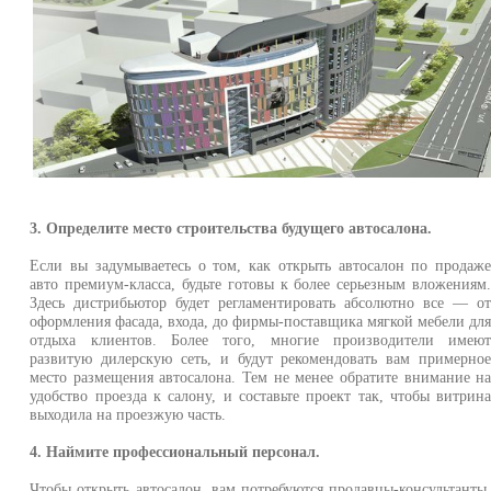
3. Определите место строительства будущего автосалона.
Если вы задумываетесь о том, как открыть автосалон по продаж
авто премиум-класса, будьте готовы к более серьезным вложениям
Здесь дистрибьютор будет регламентировать абсолютно все — о
оформления фасада, входа, до фирмы-поставщика мягкой мебели дл
отдыха клиентов. Более того, многие производители имею
развитую дилерскую сеть, и будут рекомендовать вам примерно
место размещения автосалона. Тем не менее обратите внимание н
удобство проезда к салону, и составьте проект так, чтобы витрин
выходила на проезжую часть.
4. Наймите профессиональный персонал.
Чтобы открыть автосалон, вам потребуются продавцы-консультанты