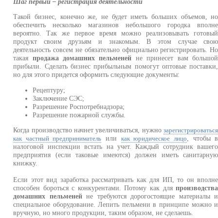
Шаг первый – регистрация деятельности
Такой бизнес, конечно же, не будет иметь больших объемов, н
обеспечить несколько магазинов небольшого городка вполн
вероятно. Так же первое время можно реализовывать готовы
продукт своим друзьям и знакомым. В этом случае сво
деятельность совсем не обязательно официально регистрировать. Н
такая
продажа домашних пельменей
не принесет вам большо
прибыли. Сделать бизнес прибыльным помогут оптовые поставки
но для этого придется оформить следующие документы:
Рецептуру;
Заключение СЭС;
Разрешение Роспотребнадзора;
Разрешение пожарной службы.
Когда производство начнет увеличиваться, нужно
зарегистрироватьс
или
, чтобы 
как частный предприниматель
как юридическое лицо
налоговой инспекции встать на учет. Каждый сотрудник вашег
предприятия (если таковые имеются) должен иметь санитарну
книжку.
Если этот вид заработка рассматривать как для ИП, то он вполн
способен бороться с конкурентами. Потому как для
производств
домашних пельменей
не требуются дорогостоящие материалы 
специальное оборудование. Лепить пельмени в принципе можно 
вручную, но много продукции, таким образом, не сделаешь.