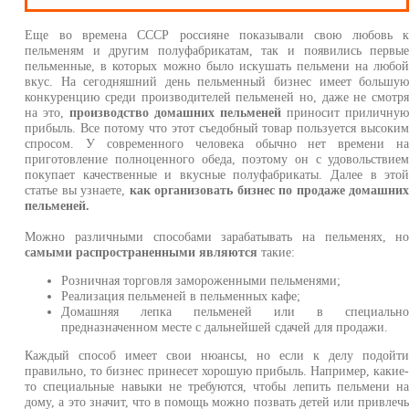
Еще во времена СССР россияне показывали свою любовь 
пельменям и другим полуфабрикатам, так и появились первы
пельменные, в которых можно было искушать пельмени на любо
вкус. На сегодняшний день пельменный бизнес имеет большу
конкуренцию среди производителей пельменей но, даже не смотр
на это,
производство домашних пельменей
приносит приличну
прибыль. Все потому что этот съедобный товар пользуется высоки
спросом. У современного человека обычно нет времени н
приготовление полноценного обеда, поэтому он с удовольствие
покупает качественные и вкусные полуфабрикаты. Далее в это
статье вы узнаете,
как организовать бизнес по продаже домашни
пельменей.
Можно различными способами зарабатывать на пельменях, н
самыми распространенными являются
такие:
Розничная торговля замороженными пельменями;
Реализация пельменей в пельменных кафе;
Домашняя лепка пельменей или в специальн
предназначенном месте с дальнейшей сдачей для продажи.
Каждый способ имеет свои нюансы, но если к делу подойт
правильно, то бизнес принесет хорошую прибыль. Например, какие
то специальные навыки не требуются, чтобы лепить пельмени н
дому, а это значит, что в помощь можно позвать детей или привлеч