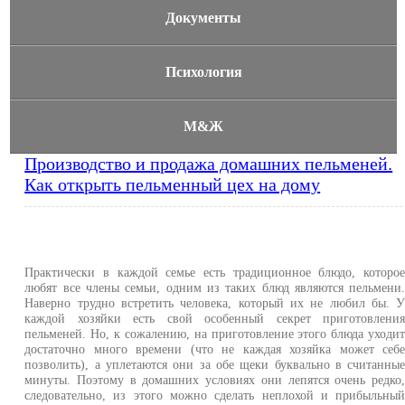
Документы
Психология
М&Ж
Производство и продажа домашних пельменей.
Как открыть пельменный цех на дому
Практически в каждой семье есть традиционное блюдо, которо
любят все члены семьи, одним из таких блюд являются пельмени
Наверно трудно встретить человека, который их не любил бы. 
каждой хозяйки есть свой особенный секрет приготовлени
пельменей. Но, к сожалению, на приготовление этого блюда уходи
достаточно много времени (что не каждая хозяйка может себ
позволить), а уплетаются они за обе щеки буквально в считанны
минуты. Поэтому в домашних условиях они лепятся очень редко
следовательно, из этого можно сделать неплохой и прибыльны