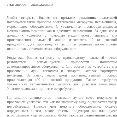
Шаг второй – оборудование
Чтобы
открыть бизнес по продаже домашних пельмене
потребуется такие приборы: электрическая мясорубка, пельменница
морозильное оборудование. С увеличением производительност
можно нанять помощников и докупить пельменниц. За один час 
домашних условиях с помощью механического аппарата дл
приготовления пельменей можно изготовить 12 кг. готово
продукции. Для производства лапши и равиоли также можн
использовать автоматическое оборудование.
Когда ваш бизнес на дому по производству пельменей начне
развиваться рекомендуется приобрести полность
автоматизированное оборудование. Оно состоит из устройства дл
просеивания муки, тестомеса и аппарата, которое формируе
пельмени. За смену один такой производственный процес
производит до 400 кг. готовой продукции. Также потребуетс
упаковочная автоматическая машина для упаковки пельменей
Участие человека в процессе не требуется.
По мнению специалистов, пельмени лучше всего покупают 
прозрачной упаковке, так как по внешнему виду оценивается това
потребителем. Прежде чем покупать оборудование, следуе
определиться с тем, какие объемы продукции вы планирует
изготовлять и куда ее сбывать. Чтобы
открыть пельменный цех н