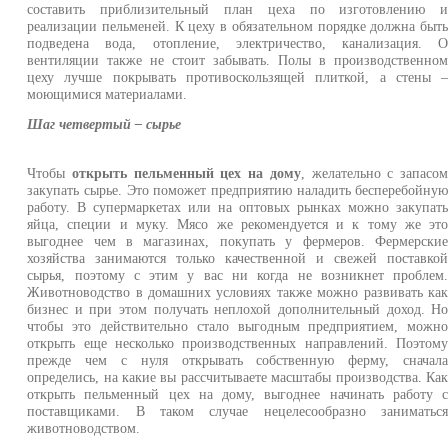
составить приблизительный план цеха по изготовлению 
реализации пельменей. К цеху в обязательном порядке должна быт
подведена вода, отопление, электричество, канализация. 
вентиляции также не стоит забывать. Полы в производственно
цеху лучше покрывать противоскользящей плиткой, а стены 
моющимися материалами.
Шаг четвертый – сырье
Чтобы
открыть пельменный цех на дому
, желательно с запасо
закупать сырье. Это поможет предприятию наладить бесперебойну
работу. В супермаркетах или на оптовых рынках можно закупат
яйца, специи и муку. Мясо же рекомендуется и к тому же эт
выгоднее чем в магазинах, покупать у фермеров. Фермерски
хозяйства занимаются только качественной и свежей поставко
сырья, поэтому с этим у вас ни когда не возникнет проблем
Животноводство в домашних условиях также можно развивать ка
бизнес и при этом получать неплохой дополнительный доход. Н
чтобы это действительно стало выгодным предприятием, можн
открыть еще несколько производственных направлений. Поэтом
прежде чем с нуля открывать собственную ферму, сначал
определись, на какие вы рассчитываете масштабы производства. Ка
открыть пельменный цех на дому, выгоднее начинать работу 
поставщиками. В таком случае нецелесообразно заниматьс
животноводством.