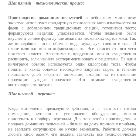
Шаг пятый – технологический процесс
Производство домашних пельменей
в небольшом мини цех
зачастую используют стандартную технологию: мясо измельчается н
фарш с добавлением традиционных специй, готовиться тесто
формируются изделия; упаковывается. Чтобы пельмени был
вкуснее и сочнее фарш лучше делать из нескольких сортов мяса. Та
же понадобятся чистая обычная вода, мука, лук, специи и соль. 
плане начинки можно пофантазировать. Все зависит от того чег
пожелает клиент. Ассортимент продукции можно существенн
расширить, если начнете экспериментировать с рецептами. На оди
килограмм обычно используется один килограмм теста. Чтоб
понять, в каких объемах необходимо закупать сырье, в течени
нескольких дней обратите внимание, сколько на изготовлени
продукции уходит продуктов. Это поможет существенн
контролировать затраты.
Шаг шестой – персонал
Когда выполнены предыдущие действия, а в частности готов
помещение, куплено и установлено оборудование, можн
приступать к подбору персонала. Для того чтобы производство 
продажа домашних пельменей – бизнес на дому приносил прибыль
на зарплате сотрудников не нужно экономить. Работник долже
любить свою работу, его должны завлекать все технологически