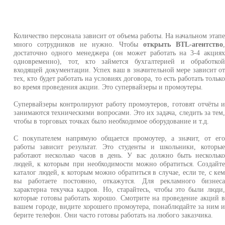
Количество персонала зависит от объема работы. На начальном этап
много сотрудников не нужно. Чтобы
открыть BTL-агентство
достаточно одного менеджера (он может работать на 3-4 акция
одновременно), тот, кто займется бухгалтерией и обработко
входящей документации. Успех ваш в значительной мере зависит о
тех, кто будет работать на условиях договора, то есть работать тольк
во время проведения акции. Это супервайзеры и промоутеры.
Супервайзеры контролируют работу промоутеров, готовят отчёты 
занимаются техническими вопросами. Это их задача, следить за тем
чтобы в торговых точках было необходимое оборудование и т.д.
С покупателем напрямую общается промоутер, а значит, от ег
работы зависит результат. Это студенты и школьники, которы
работают несколько часов в день. У вас должно быть нескольк
людей, к которым при необходимости можно обратиться. Создайт
каталог людей, к которым можно обратиться в случае, если те, с ке
вы работаете постоянно, откажутся. Для рекламного бизнес
характерна текучка кадров. Но, старайтесь, чтобы это были люди
которые готовы работать хорошо. Смотрите на проведение акций 
вашем городе, видите хорошего промоутера, понаблюдайте за ним 
берите телефон. Они часто готовы работать на любого заказчика.