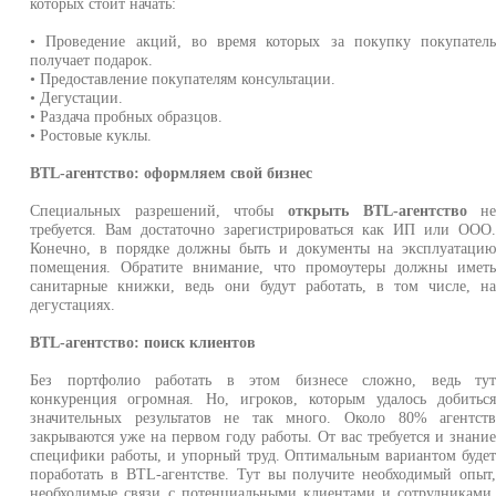
которых стоит начать:
• Проведение акций, во время которых за покупку покупател
получает подарок.
• Предоставление покупателям консультации.
• Дегустации.
• Раздача пробных образцов.
• Ростовые куклы.
BTL-агентство: оформляем свой бизнес
Специальных разрешений, чтобы
открыть BTL-агентство
н
требуется. Вам достаточно зарегистрироваться как ИП или ООО
Конечно, в порядке должны быть и документы на эксплуатаци
помещения. Обратите внимание, что промоутеры должны имет
санитарные книжки, ведь они будут работать, в том числе, н
дегустациях.
BTL-агентство: поиск клиентов
Без портфолио работать в этом бизнесе сложно, ведь ту
конкуренция огромная. Но, игроков, которым удалось добитьс
значительных результатов не так много. Около 80% агентст
закрываются уже на первом году работы. От вас требуется и знани
специфики работы, и упорный труд. Оптимальным вариантом буде
поработать в BTL-агентстве. Тут вы получите необходимый опыт
необходимые связи с потенциальными клиентами и сотрудниками