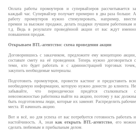
Оплата работы промоутеров и супервайзеров рассчитывается з
каждый час. Супервайзер получает примерно в два раза больше. 
работу промоутеров нужно стимулировать, например, ввест
премии за высокие продажи, делать подарки лучшим работникам 
т.д. Ведь в результате проведённой акции от вас ждут именн
повышения продаж.
Открываем BTL-агентство: схема проведения акции
Договорившись с заказчиком, предложите ему концепцию акции
составьте смету на её проведения. Теперь нужно договориться 
теми, кто будет работать и с администрацией торговых точек
закупить необходимые материалы.
Подготовить промоутеров, провести кастинг и предоставить вс
необходимую информацию, которую нужно донести до клиента. Н
забывайте, что периодически придётся сталкиваться 
невозможностью работника выйти на акцию, поэтому у вас должн
быть подготовлены люди, которые их заменят. Распределить рабочи
места. И начинать акцию.
Вот и всё, но для успеха от вас потребуется готовность работать 
настойчивость. А, зная
как открыть BTL-агентство
, его можн
сделать любимым и прибыльным делом.