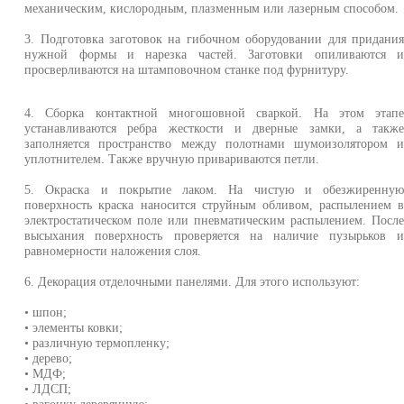
механическим, кислородным, плазменным или лазерным способом.
3. Подготовка заготовок на гибочном оборудовании для придани
нужной формы и нарезка частей. Заготовки опиливаются 
просверливаются на штамповочном станке под фурнитуру.
4. Сборка контактной многошовной сваркой. На этом этап
устанавливаются ребра жесткости и дверные замки, а такж
заполняется пространство между полотнами шумоизолятором 
уплотнителем. Также вручную привариваются петли.
5. Окраска и покрытие лаком. На чистую и обезжиренну
поверхность краска наносится струйным обливом, распылением 
электростатическом поле или пневматическим распылением. Посл
высыхания поверхность проверяется на наличие пузырьков 
равномерности наложения слоя.
6. Декорация отделочными панелями. Для этого используют:
• шпон;
• элементы ковки;
• различную термопленку;
• дерево;
• МДФ;
• ЛДСП;