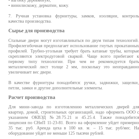
• вагонку деревянную;
• винилискожу, дерматин, кожу.
7. Ручная установка фурнитуры, замков, изоляции, контрол
качества производства.
Сырье для производства
Стальные двери могут изготавливаться по двум типам технологий
Профилегибочная предполагает использование гнутых прокатанны
профилей. Трубно-угольная требует брать катаные трубы, которы
скрепляются электродуговой сваркой. Чаще всего прибегают 
первому типу технологии. При чем не рекомендуется брат
металлический лист толще 2 мм, поскольку это неоправданн
увеличивает вес двери.
В качестве фурнитуры понадобятся: ручки, задвижки, защелки
петли, замки и другие дополнительные элементы.
Расчет производства
Для мини-завода по изготовлению металлических дверей дл
квартир, домой, строительных организаций, надо оформить ООО 
указанием ОКВЭД №28.75.21 и 45.25.4. Также понадобитс
лицензия по СНиП 11-23-81. Всего на оформление уйдет примерн
35 тыс. руб. Аренда цеха в 100 кв. м. – 15 тыс. руб/мес. Н
оборудование уйдет не меньше 125 тысячи рублей.