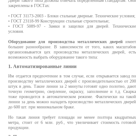
Двери такого типа должны отвечать определенным стандартам. Он
закреплены в ГОСТах:
• ГОСТ 31173-2003 - Блоки стальные дверные. Технические условия;
• ГОСТ 23118-99 Конструкции стальные строительные;
• ГОСТ 5089-97 - Замки и защелки для дверей. Технически
условия.
Оборудование для производства металлических дверей
имее
большее разнообразие. В зависимости от того, каких масштабо
организовывается цех производства металлических дверей, ест
возможность выбрать оборудование такого типа:
1. Автоматизированные линии
Им отдается предпочтение в том случае, если открывается завод п
производству металлических дверей с производительностью от 20
штук в день. Такие линии за 2 минуты готовят одно полотно, даю
точную геометрию, сверление, окраску, заполнение и т.д. Сварк
тоже проводится в автоматическом режиме. Фактически на тако
линии за день можно наладить производство металлических двере
до 600 шт. при минимальном браке.
Но такая линия требует площади не менее полтора квадратны
метра, стоит от 6 млн. руб., что увеличивает стоимость готово
продукции.