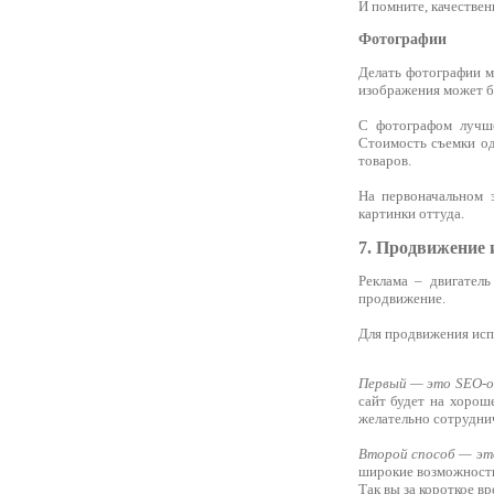
И помните, качествен
Фотографии
Делать фотографии м
изображения может б
С фотографом лучше
Стоимость съемки од
товаров.
На первоначальном э
картинки оттуда.
7. Продвижение 
Реклама – двигатель
продвижение.
Для продвижения исп
Первый — это SEO-
сайт будет на хорош
желательно сотруднич
Второй способ — это
широкие возможности
Так вы за короткое в