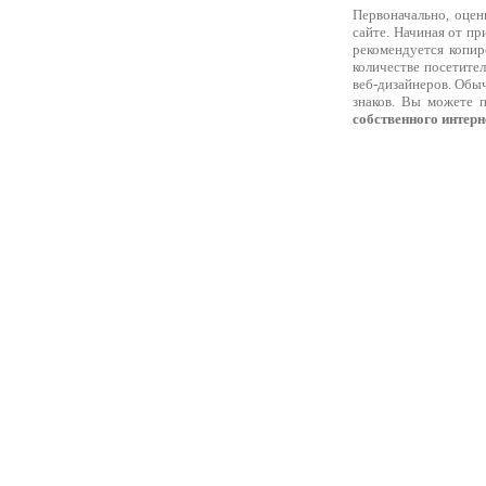
Первоначально, оцен
сайте. Начиная от п
рекомендуется копир
количестве посетител
веб-дизайнеров. Обыч
знаков. Вы можете п
собственного интерн