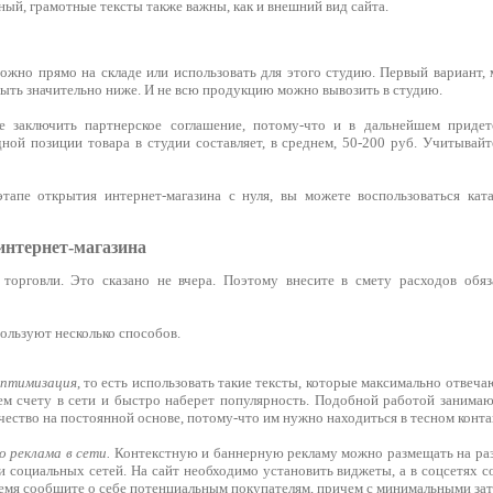
ный, грамотные тексты также важны, как и внешний вид сайта.
ожно прямо на складе или использовать для этого студию. Первый вариант, 
ыть значительно ниже. И не всю продукцию можно вывозить в студию.
 заключить партнерское соглашение, потому-что и в дальнейшем придетс
ной позиции товара в студии составляет, в среднем, 50-200 руб. Учитывайт
тапе открытия интернет-магазина с нуля, вы можете воспользоваться кат
интернет-магазина
 торговли. Это сказано не вчера. Поэтому внесите в смету расходов обя
ользуют несколько способов.
оптимизация
, то есть использовать такие тексты, которые максимально отвеч
ем счету в сети и быстро наберет популярность. Подобной работой занимаю
ество на постоянной основе, потому-что им нужно находиться в тесном конта
 реклама в сети.
Контекстную и баннерную рекламу можно размещать на ра
 социальных сетей. На сайт необходимо установить виджеты, а в соцсетях с
ремя сообщите о себе потенциальным покупателям, причем с минимальными зат