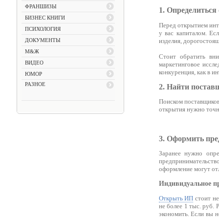
ФРАНШИЗЫ
1. Определиться
БИЗНЕС КНИГИ
Перед открытием инт
ПСИХОЛОГИЯ
у вас капиталом. Ес
изделия, дорогостоящ
ДОКУМЕНТЫ
М&Ж
Стоит обратить вни
ВИДЕО
маркетинговое иссле
конкуренция, как в ин
ЮМОР
РАЗНОЕ
2. Найти постав
Поиском поставщиков
открытия нужно точно
3. Оформить пр
Заранее нужно опре
предпринимательство
оформление могут отл
Индивидуальное п
Открыть ИП
стоит не
не более 1 тыс. руб.
экономить. Если вы н