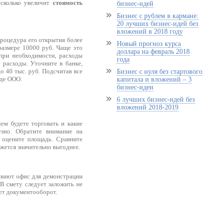
есколько увеличит
стоимость
бизнес-идей
Бизнес с рублем в кармане:
20 лучших бизнес-идей без
вложений в 2018 году
процедура его открытия более
Новый прогноз курса
размере 10000 руб. Чаще это
доллара на февраль 2018
при необходимости, расходы
года
 расходы. Уточните в банке,
о 40 тыс. руб. Подсчитав все
Бизнес с нуля без стартового
иде ООО.
капитала и вложений – 3
бизнес-идеи
6 лучших бизнес-идей без
вложений 2018-2019
ем будете торговать и какие
езно. Обратите внимание на
, оцените площадь. Сравните
жется значительно выгоднее.
ывают офис для демонстрации
 В смету следует заложить не
тет документооборот.