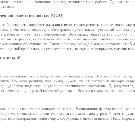
жные инстанции и выполнят всю подготовительную работу. Однако это н
магазина
.
иченной ответственностью (ООО)
, чтобы
открыть интернет-магазин с нуля
, нужно решить заранее, поскольку 
 тоже значительно возрастут. Во-первых, нужно внести уставный капитал в 
а расчетный счет или оборудование. Во-вторых, оплатить госпошлину и, 
истов. В-третьих, обязательно открыть расчетный счет, оплатив банковские
 ежемесячное обслуживание. Таким образом, расходы могут составить от 15 д
планируемой прибылью, вы сможете понять, выгодно ли открывать магазин в в
с арендой
о на начальном этапе склад может не понадобиться. Это зависит от того, ч
ожить. Но если решили, что склад нужен, то отнеситесь к выбору серь
да, удобство подъезда, внутреннее техническое состояние. И, разумеется
 стоимостью курьерской/почтовой доставки. Вполне возможно, что второе ока
ана, если он выполняет конкретные задачи. Начинающие фирмы иногда откр
ходы могут оказаться значительными и поставить под угрозу бизнес с нуля.
нды, но и содержание одного-двух сотрудников, включая налоги. Плюс возрас