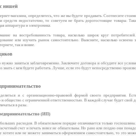
 с нишей
ернет-магазина, определитесь, что же вы будете продавать. Соотнесите сто
ли средств недостаточно, то советуем не брать дорогостоящие товары. Так
ая аппаратура и электроника.
мание на востребованность товара, насколько широк круг потребителей
дование или изучить рынок самостоятельно. Выясните, насколько освоена 
тернете, так и вовне.
щиков
 нужно заняться заблаговременно. Заключите договора и обсудите все услов
 знать с кем будете работать. Лучше, если это будут непосредственно произ
едпринимательство
делиться и с организационно-правовой формой своего предприятия. Ест
 и общество с ограниченной ответственностью. В каждой случае будет свой 
ичаться в разы.
редпринимательство (ИП)
больших расходов. В обязательном порядке оплачивается только госпошлина.
 Расчетный счет и печать вовсе не обязательны. Но рано или поздно они понад
е хотите или не можете заниматься оформлением самостоятельно, то это мож