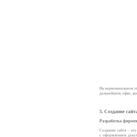
На первоначальном эт
дальнейшем, офис, ко
5. Создание сайт
Разработка фирме
Создание сайта – эт
с оформлением докум