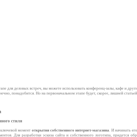
апе для деловых встреч, вы можете использовать конференц-залы, кафе и друг
нечно, понадобится. Но на первоначальном этапе будет, скорее, лишней статьей
а
нного стиля
о ключевой момент
открытия собственного интернет-магазина
. И начинать ег
ентов. Для разработки эскиза сайта и собственного логотипа, придется об