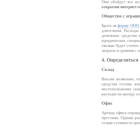
Они обойдут все ну
открытия интернет-
Общество с огран
Брать ли
форму ООО
длительная. Расходы
денежные средства н
юридических специал
сколько будет стоить
затраты и сравнив с 
4. Определиться 
Склад
Вполне возможно, чт
средства готовы вл
местоположение скла
расходы на аренду со
Офис
Аренда офиса оправд
престижа. Однако рас
только стоимость аре