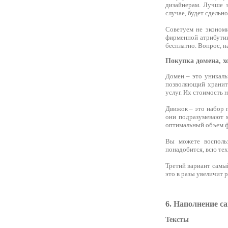
дизайнерам. Лучше э
случае, будет сдельно
Советуем не экономи
фирменной атрибутик
бесплатно. Вопрос, н
Покупка домена, х
Домен – это уникаль
позволяющий хранить
услуг. Их стоимость н
Движок – это набор 
они подразумевают м
оптимальный объем ф
Вы можете воспольз
понадобится, всю тех
Третий вариант самы
это в разы увеличит 
6. Наполнение с
Тексты