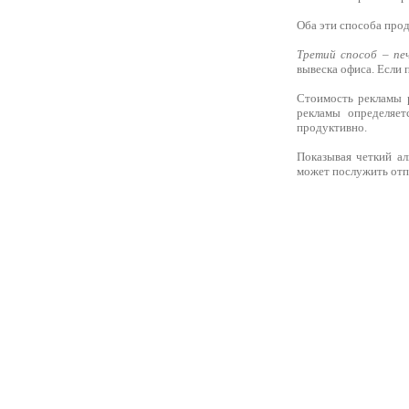
Оба эти способа прод
Третий способ – пе
вывеска офиса. Если 
Стоимость рекламы 
рекламы определяет
продуктивно.
Показывая четкий а
может послужить отпр