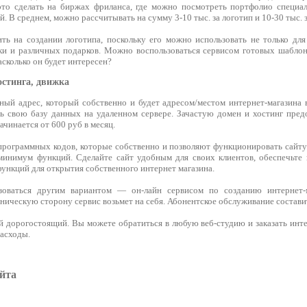
то сделать на биржах фриланса, где можно посмотреть портфолио специал
й. В среднем, можно рассчитывать на сумму 3-10 тыс. за логотип и 10-30 тыс. з
ть на создании логотипа, поскольку его можно использовать не только для
и и различных подарков. Можно воспользоваться сервисом готовых шаблоно
асколько он будет интересен?
остинга, движка
ный адрес, который собственно и будет адресом/местом интернет-магазина в
 свою базу данных на удаленном сервере. Зачастую домен и хостинг пред
ачинается от 600 руб в месяц.
программных кодов, которые собственно и позволяют функционировать сайту.
инимум функций. Сделайте сайт удобным для своих клиентов, обеспечьте 
ункций для открытия собственного интернет магазина.
оваться другим вариантом — он-лайн сервисом по созданию интернет-м
ническую сторону сервис возьмет на себя. Абонентское обслуживание составит
й дорогостоящий. Вы можете обратиться в любую веб-студию и заказать инте
расходы.
айта