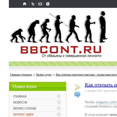
Главная страница
→
Бизнес идеи
→
Как открыть интернет-магазин - пошаговая инс
Как открыть и
2 октября 2015, просмотров:
ГЛАВНАЯ
Чтобы
открыть собс
НОВОСТИ
создания бизнеса с н
БИЗНЕС-СТАТЬИ
В этом поможет
поша
БИЗНЕС ИДЕИ