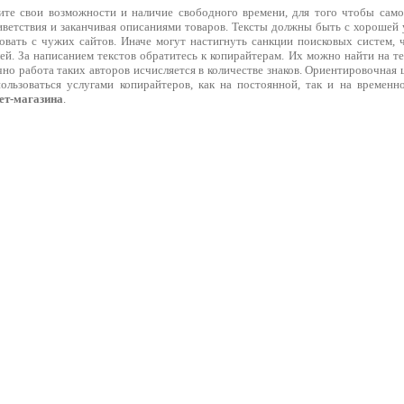
ите свои возможности и наличие свободного времени, для того чтобы само
риветствия и заканчивая описаниями товаров. Тексты должны быть с хорошей
овать с чужих сайтов. Иначе могут настигнуть санкции поисковых систем, ч
ей. За написанием текстов обратитесь к копирайтерам. Их можно найти на т
но работа таких авторов исчисляется в количестве знаков. Ориентировочная ц
ользоваться услугами копирайтеров, как на постоянной, так и на времен
ет-магазина
.