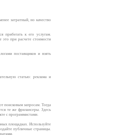
менее затратный, но качество
я прибегать к его услугам.
е это при расчете стоимости
алогами поставщиков и взять
зательную статью: реклама и
ают поисковым запросам. Тогда
тся те же фрилансеры. Здесь
кте с программистами.
зных площадках. Используйте
оздайте публичные страницы.
ратами.