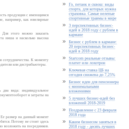
Го, петанк и сквош: виды
спорта, для которых нужна
страховка. Самые нелепые
имость продукции с имеющимся
спортивные травмы в мире
ие, например, как ювелирные
3 перспективных бизнес-
идей в 2018 году с рублем в
. Для этого можно заказать
кармане
эта ниша и насколько высока
Бизнес с рублем в кармане:
20 перспективных бизнес-
идей в 2018 году
Startcom реальные отзывы:
ия сотрудничества. К моменту
платит или лохотрон
водители или дистрибьютеры.
Ключевая ставка ЦБ на
сегодня снижена до 7,25%
Бизнес идеи для пенсионера
с минимальными
ь два вида: индивидуальное
вложениями
документооборот и затраты на
5 лучших бизнес-идей без
вложений 2018-2019
Поздравление с 23 февраля
2018 года
 Ее размер на данный момент
обятся. Потому не стоит здесь
Каким бизнесом заняться в
но возложить на посредников.
2018 году - десять лучших