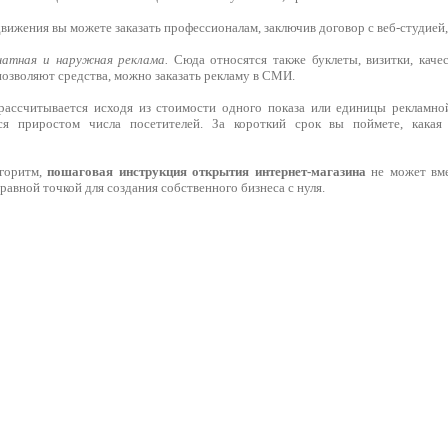
вижения вы можете заказать профессионалам, заключив договор с веб-студией,
чатная и наружная реклама.
Сюда относятся также буклеты, визитки, каче
позволяют средства, можно заказать рекламу в СМИ.
рассчитывается исходя из стоимости одного показа или единицы рекламно
ся приростом числа посетителей. За короткий срок вы поймете, какая
лгоритм,
пошаговая инструкция открытия интернет-магазина
не может вме
авной точкой для создания собственного бизнеса с нуля.