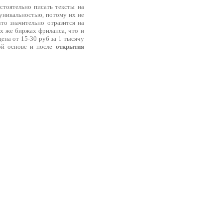
стоятельно писать тексты на
 уникальностью, потому их не
то значительно отразится на
ех же биржах фриланса, что и
ена от 15-30 руб за 1 тысячу
ной основе и после
открытия