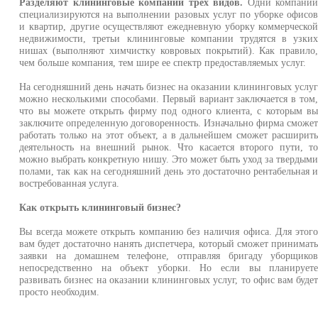
Разделяют клининговые компании трех видов.
Одни компани
специализируются на выполнении разовых услуг по уборке офисо
и квартир, другие осуществляют ежедневную уборку коммерческо
недвижимости, третьи клининговые компании трудятся в узки
нишах (выполняют химчистку ковровых покрытий). Как правило
чем больше компания, тем шире ее спектр предоставляемых услуг.
На сегодняшний день начать бизнес на оказании клининговых услу
можно несколькими способами. Первый вариант заключается в том
что вы можете открыть фирму под одного клиента, с которым в
заключите определенную договоренность. Изначально фирма сможе
работать только на этот объект, а в дальнейшем сможет расширит
деятельность на внешний рынок. Что касается второго пути, т
можно выбрать конкретную нишу. Это может быть уход за твердым
полами, так как на сегодняшний день это достаточно рентабельная 
востребованная услуга.
Как открыть клининговый бизнес?
Вы всегда можете открыть компанию без наличия офиса. Для этог
вам будет достаточно нанять диспетчера, который сможет принимат
заявки на домашнем телефоне, отправляя бригаду уборщико
непосредственно на объект уборки. Но если вы планирует
развивать бизнес на оказании клининговых услуг, то офис вам буде
просто необходим.