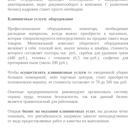
анкетирование, ведет документооборот в компании. С развитие
бизнеса кадровик станет просто необходим.
Клининговые услуги: оборудование
Профессиональное оборудование, инвентарь, необходимы
расходные материалы, всегда можно приобрести в магазинах
которые специализируются непосредственно на продаже такого вид
товаров. Минимальный комплект уборочного оборудовани
включает в себя: плоский моп, аналог веника и швабры, стоимост
которого составляет полторы тыс. руб., скребок для удаления гряз
(440 руб.), тележка с отжимом (6,5 тыс.руб.), салфетки дл
протирания пыли (около 200 руб.).
Чтобы
осуществлять клининговые услуги
по ежедневной уборк
больших помещений, либо торговых центров, стоит приобрест
поломоечную машину, ее стоимость составляет от 70 до 500 тыс.руб.
Опытные предприниматели рекомендуют организовать систем
охраны труда, техники безопасности, так как данный бизне
является травмоопасный для работников.
Открыв
бизнес на оказании клининговых услуг
, вы должны четк
понимать, что рентабельность напрямую зависит непосредственн
от вида предоставляемых работ и качества их выполнения.