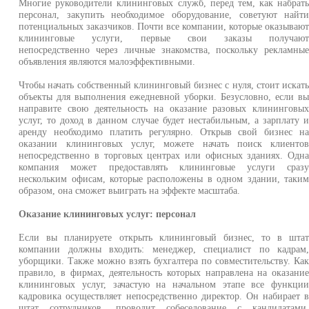
Многие руководители клининговых служб, перед тем, как набрат
персонал, закупить необходимое оборудование, советуют найт
потенциальных заказчиков. Почти все компании, которые оказываю
клининговые услуги, первые свои заказы получаю
непосредственно через личные знакомства, поскольку рекламны
объявления являются малоэффективными.
Чтобы начать собственный клининговый бизнес с нуля, стоит искат
объекты для выполнения ежедневной уборки. Безусловно, если в
направите свою деятельность на оказание разовых клининговы
услуг, то доход в данном случае будет нестабильным, а зарплату 
аренду необходимо платить регулярно. Открыв свой бизнес н
оказании клининговых услуг, можете начать поиск клиенто
непосредственно в торговых центрах или офисных зданиях. Одн
компания может предоставлять клининговые услуги сраз
нескольким офисам, которые расположены в одном здании, таки
образом, она сможет выиграть на эффекте масштаба.
Оказание клининговых услуг: персонал
Если вы планируете открыть клининговый бизнес, то в шта
компании должны входить: менеджер, специалист по кадрам
уборщики. Также можно взять бухгалтера по совместительству. Ка
правило, в фирмах, деятельность которых направлена на оказани
клининговых услуг, зачастую на начальном этапе все функци
кадровика осуществляет непосредственно директор. Он набирает 
штат сотрудников, проводит собеседование с кандидатами