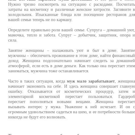
Нужно трезво посмотреть на ситуацию с расходами. Посчитат
затраты на косметику и различные женские хитрости. Загляните 
холодильник. Изысканные блюда или посещение ресторанов дл
вашей семьи теперь не по карману.
Определите правильно роли вашей семье. Супруга – домашний уют
мамочка, тепло и забота. Супруг – добытчик, защитник, опора 
сила.
Занятие женщины – налаживать уют и быт в доме. Заняти
мужчины – обеспечить проживание в этом доме, найти финансовы
доход. Женщина подсознательно начинает следить за домашне
атмосферой, если есть в доме деньги. Как только она перестает эти
заниматься, мужчина тоже останавливается.
Часто в таких ситуация, когда
муж мало зарабатывает
, женщин
начинает экономить на себе. И здесь женщина совершает главну
ошибку. Отказывается от косметических процедур, затем 
элементарной косметикой перестает пользоваться. Гардеро
перестает пополняться новыми вещами. Женщина перестае
вызывать интерес у мужа. Уважение к ней исчезает. И он 
огромным удовольствием садиться на шею, и ее потребности больш
никогда не будут его волновать.