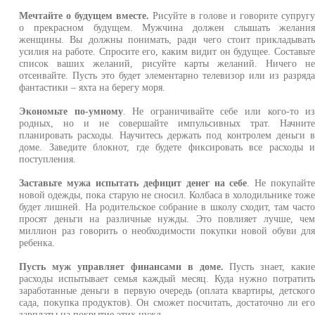
Мечтайте о будущем вместе.
Рисуйте в голове и говорите супруг
о прекрасном будущем. Мужчина должен слышать желани
женщины. Вы должны понимать, ради чего стоит прикладыват
усилия на работе. Спросите его, каким видит он будущее. Составьт
список ваших желаний, рисуйте карты желаний. Ничего н
отсеивайте. Пусть это будет элементарно телевизор или из разряд
фантастики – яхта на берегу моря.
Экономьте по-умному
. Не ограничивайте себе или кого-то и
родных, но и не совершайте импульсивных трат. Начнит
планировать расходы. Научитесь держать под контролем деньги 
доме. Заведите блокнот, где будете фиксировать все расходы 
поступления.
Заставьте мужа испытать дефицит денег на себе
. Не покупайт
новой одежды, пока старую не сносил. Колбаса в холодильнике тож
будет лишней. На родительское собрание в школу сходит, там част
просят деньги на различные нужды. Это повлияет лучше, че
миллион раз говорить о необходимости покупки новой обуви дл
ребенка.
Пусть муж управляет финансами в доме.
Пусть знает, каки
расходы испытывает семья каждый месяц. Куда нужно потратит
заработанные деньги в первую очередь (оплата квартиры, детског
сада, покупка продуктов). Он сможет посчитать, достаточно ли ег
зарплаты на покрытие этих нужд.