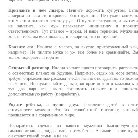
Признайте в нем лидера.
Начните дорожить супругом. Быт
лидером во всем это в крови любого мужчины. Не нужно занимат
это место и пытаться встать у руля. Отпустите ситуацию, и вы сам
не заметите, как муж перехватит инициативу и прояви
ответственность. Тут главное – время. И ваше терпение. Мужчин
хочет, чтобы им восхищались, и говорили, что он лучший.
Хвалите его.
Начните с малого, за вкусно приготовленный чай
например. Не пилите мужа и уж тем более не сравнивайте. В
только подорвете авторитет.
Открытый разговор
. Иногда хватает просто поговорить, рассказат
о совместных планах на будущее. Например, отдых на море летом
требует определенные расходы и если начать откладывать, то можн
и скопить. Но нужно найти деньги, которые можно откладывать 
тут два варианта: начать экономить сильнее или поискат
дополнительную работу (подработку).
Родите ребенка, а лучше двух.
Появление детей в семь
стимулирует мужчин. Это их первобытный инстинкт, которы
проявляется и в современном мире.
Постарайтесь сделать из вашего мужчины благополучного
самодостаточного, лидера вашего семейства. А самое важное пуст
он станет главой семьи, а не вы.