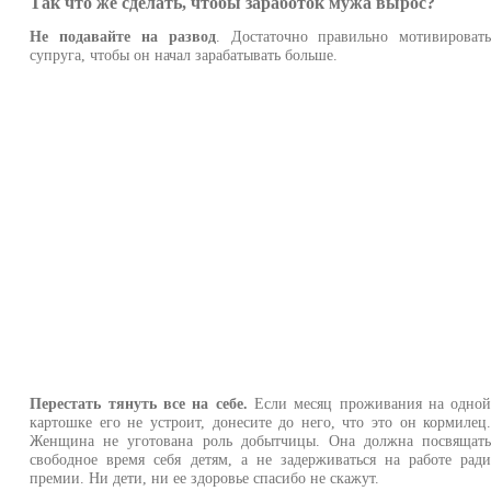
Так что же сделать, чтобы заработок мужа вырос?
Не подавайте на развод
. Достаточно правильно мотивироват
супруга, чтобы он начал зарабатывать больше.
Перестать тянуть все на себе.
Если месяц проживания на одно
картошке его не устроит, донесите до него, что это он кормилец
Женщина не уготована роль добытчицы. Она должна посвящат
свободное время себя детям, а не задерживаться на работе рад
премии. Ни дети, ни ее здоровье спасибо не скажут.