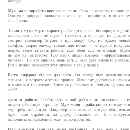
выводы.
Муж мало зарабатывает
из-за лени.
Лень не является причиной
Она уже природой заложена в человеке – поработать в половин
своей силы.
Такая у мужа черта характера.
Его устраивает беспорядок в доме
валяющиеся носки не первой свежести, а он сидит на диване 
смотрит телевизор (играет в приставку). Ему не нужен новы
телефон, старая одежда годная для носки – не нужно покупат
новую, зачем затевать ремонт, если обои еще не отошли. Муж
ничего не интересует. Про таких людей говорят: «инфантильны
человек». Но это ошибка, ведь есть у него хоть какой-то интерес
Вот и нужно перевести этот интерес в вашу пользу.
Быть лидером это не для него.
Он всегда был маменькины
сынком и с возрастом это не прошло. Жена ему досталась с ильны
и властным характером. Зачем ему стараться и «тянуть одеяло» н
себя?
Дело в работе.
Особенность самой работы не позволяет сраз
получать большую зарплату.
Муж мало зарабатывает
потому, чт
ему требуется разгон. Например, повышение, которое обязательн
будет, если отработать на фирму несколько лет. Или требуетс
выполнить определенное количество проектов.
Или все-таки зарплата мужа достойная.
И все дело в жене