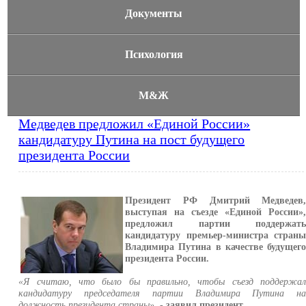
Документы
Психология
М&Ж
Медведев предложил «Единой России»
кандидатуру Путина на пост будущего
президента России
Президент РФ Дмитрий Медведев
выступая на съезде «Единой России»
предложил партии поддержат
кандидатуру премьер-министра стран
Владимира Путина в качестве будущег
президента России.
«Я считаю, что было бы правильно, чтобы съезд поддержа
кандидатуру председателя партии Владимира Путина н
должность президента страны»
, -
заявил президент.