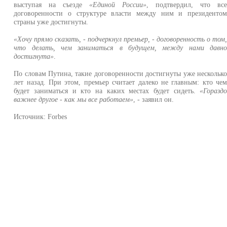
выступая на съезде
«Единой России»
, подтвердил, что вс
договоренности о структуре власти между ним и президенто
страны уже достигнуты.
«Хочу прямо сказать, - подчеркнул премьер, - договоренность о том
что делать, чем заниматься в будущем, между нами давн
достигнута»
.
По словам Путина, такие договоренности достигнуты уже нескольк
лет назад. При этом, премьер считает далеко не главным: кто че
будет заниматься и кто на каких местах будет сидеть.
«Горазд
важнее другое - как мы все работаем»
, - заявил он.
Источник: Forbes