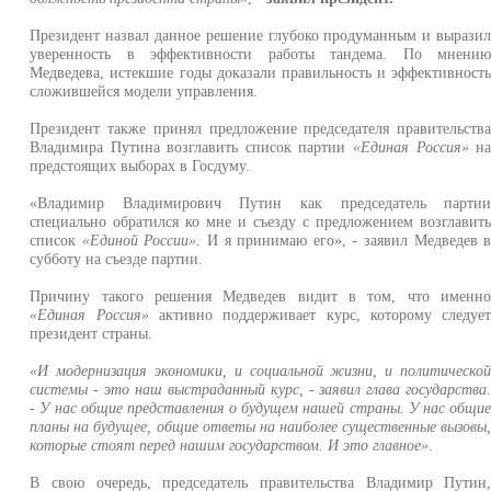
Президент назвал данное решение глубоко продуманным и вырази
уверенность в эффективности работы тандема. По мнени
Медведева, истекшие годы доказали правильность и эффективност
сложившейся модели управления.
Президент также принял предложение председателя правительств
Владимира Путина возглавить список партии
«Единая Россия»
н
предстоящих выборах в Госдуму.
«Владимир Владимирович Путин как председатель парти
специально обратился ко мне и съезду с предложением возглавит
список
«Единой России»
. И я принимаю его», - заявил Медведев 
субботу на съезде партии.
Причину такого решения Медведев видит в том, что именн
«Единая Россия»
активно поддерживает курс, которому следуе
президент страны.
«И модернизация экономики, и социальной жизни, и политическо
системы - это наш выстраданный курс, - заявил глава государства
- У нас общие представления о будущем нашей страны. У нас общи
планы на будущее, общие ответы на наиболее существенные вызовы
которые стоят перед нашим государством. И это главное»
.
В свою очередь, председатель правительства Владимир Путин