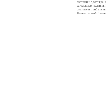
светлый и долгождан
загадываем желания. 
светлые и прибыльны
Новым годом! С новы