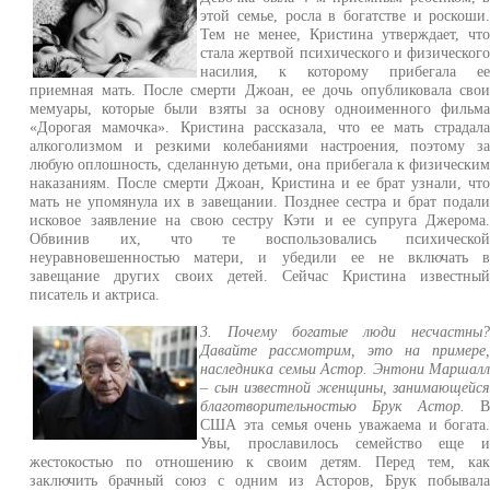
этой семье, росла в богатстве и роскоши
Тем не менее, Кристина утверждает, чт
стала жертвой психического и физическог
насилия, к которому прибегала е
приемная мать. После смерти Джоан, ее дочь опубликовала сво
мемуары, которые были взяты за основу одноименного фильм
«Дорогая мамочка». Кристина рассказала, что ее мать страдал
алкоголизмом и резкими колебаниями настроения, поэтому з
любую оплошность, сделанную детьми, она прибегала к физически
наказаниям. После смерти Джоан, Кристина и ее брат узнали, чт
мать не упомянула их в завещании. Позднее сестра и брат подал
исковое заявление на свою сестру Кэти и ее супруга Джерома
Обвинив их, что те воспользовались психическо
неуравновешенностью матери, и убедили ее не включать 
завещание других своих детей. Сейчас Кристина известны
писатель и актриса.
3. Почему богатые люди несчастны
Давайте рассмотрим, это на примере
наследника семьи Астор. Энтони Маршал
– сын известной женщины, занимающейс
благотворительностью Брук Астор.
США эта семья очень уважаема и богата
Увы, прославилось семейство еще 
жестокостью по отношению к своим детям. Перед тем, ка
заключить брачный союз с одним из Асторов, Брук побывал