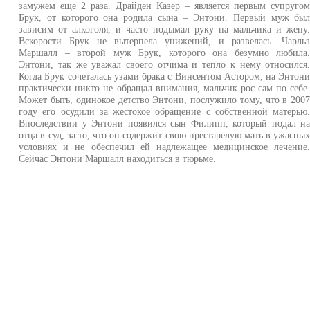
замужем еще 2 раза. Драйден Казер – является первым супруго
Брук, от которого она родила сына – Энтони. Первый муж бы
зависим от алкоголя, и часто подымал руку на мальчика и жену
Вскорости Брук не вытерпела унижений, и развелась. Чарль
Маршалл – второй муж Брук, которого она безумно любила
Энтони, так же уважал своего отчима и тепло к нему относился
Когда Брук сочеталась узами брака с Винсентом Астором, на Энтон
практически никто не обращал внимания, мальчик рос сам по себе
Может быть, одинокое детство Энтони, послужило тому, что в 200
году его осудили за жестокое обращение с собственной матерью
Впоследствии у Энтони появился сын Филипп, который подал н
отца в суд, за то, что он содержит свою престарелую мать в ужасны
условиях и не обеспечил ей надлежащее медицинское лечение
Сейчас Энтони Маршалл находиться в тюрьме.