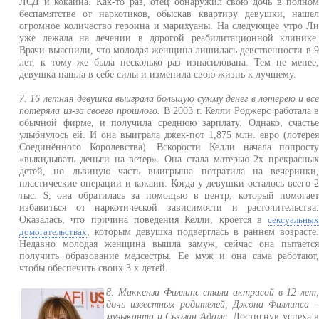
ЛСД и кокаина. Как-то раз, отец обнаружил свою дочь в полно
беспамятстве от наркотиков, обыскав квартиру девушки, наше
огромное количество героина и марихуаны. На следующее утро Л
уже лежала на лечении в дорогой реабилитационной клинике
Врачи выяснили, что молодая женщина лишилась девственности в 
лет, к тому же была несколько раз изнасилована. Тем не менее
девушка нашла в себе силы и изменила свою жизнь к лучшему.
7. 16 летняя девушка выиграла большую сумму денег в лотерею и вс
потеряла из-за своего прошлого.
В 2003 г. Келли Роджерс работала 
обычной фирме, и получила среднюю зарплату. Однако, счасть
улыбнулось ей. И она выиграла джек-пот 1,875 млн. евро (лотере
Соединённого Королевства). Вскорости Келли начала попрост
«выкидывать деньги на ветер». Она стала матерью 2х прекрасны
детей, но львиную часть выигрыша потратила на вечеринки
пластические операции и кокаин. Когда у девушки осталось всего 
тыс. $, она обратилась за помощью в центр, который помогае
избавиться от наркотической зависимости и расточительства
Оказалась, что причина поведения Келли, кроется в
сексуальны
, которым девушка подверглась в раннем возрасте
домогательствах
Недавно молодая женщина вышла замуж, сейчас она пытаетс
получить образование медсестры. Ее муж и она сама работают
чтобы обеспечить своих 3 х детей.
8. Маккензи Филлипс стала актрисой в 12 лет
дочь известных родителей, Джона Филлипса 
музыканта и Сьюзан Адамс.
Достигнув успеха 