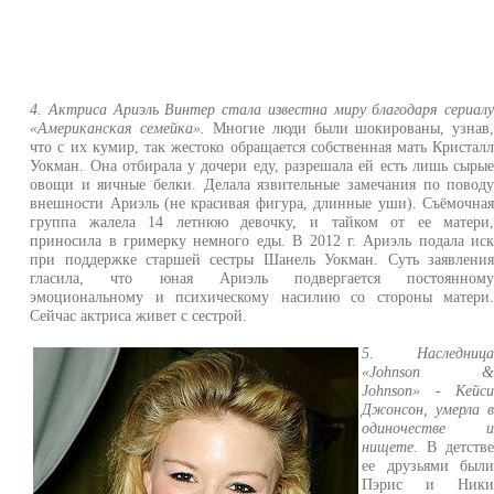
4. Актриса Ариэль Винтер стала известна миру благодаря сериал
«Американская семейка».
Многие люди были шокированы, узнав
что с их кумир, так жестоко обращается собственная мать Кристал
Уокман. Она отбирала у дочери еду, разрешала ей есть лишь сыры
овощи и яичные белки. Делала язвительные замечания по повод
внешности Ариэль (не красивая фигура, длинные уши). Съёмочна
группа жалела 14 летнюю девочку, и тайком от ее матери
приносила в гримерку немного еды. В 2012 г. Ариэль подала ис
при поддержке старшей сестры Шанель Уокман. Суть заявлени
гласила, что юная Ариэль подвергается постоянном
эмоциональному и психическому насилию со стороны матери
Сейчас актриса живет с сестрой.
5. Наследниц
«Johnson 
Johnson» - Кейс
Джонсон, умерла 
одиночестве 
нищете.
В детств
ее друзьями был
Пэрис и Ник