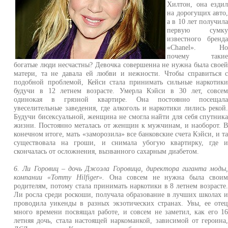
Хилтон, она езди
на дорогущих авто
а в 10 лет получил
первую сумк
известного бренд
«Chanel». Н
почему таки
богатые люди несчастны? Девочка совершенна не нужна была свое
матери, та не давала ей любви и нежности. Чтобы справиться 
подобной проблемой, Кейси стала принимать сильные наркотик
будучи в 12 летнем возрасте. Умерла Кэйси в 30 лет, совсе
одинокая в грязной квартире. Она постоянно посещал
увеселительные заведения, где алкоголь и наркотики лились рекой
Будучи бисексуальной, женщина не смогла найти для себя спутник
жизни. Постоянно металась от женщин к мужчинам, и наоборот. 
конечном итоге, мать «заморозила» все банковские счета Кэйси, и т
существовала на гроши, и снимала убогую квартирку, где 
скончалась от осложнения, вызванного сахарным диабетом.
6. Ли Горовиц – дочь Джоэла Горовица, директора гиганта моды
компании «Tommy Hilfiger».
Она совсем не нужна была свои
родителям, потому стала принимать наркотики в 8 летнем возрасте
Ли росла среди роскоши, получала образование в лучших школах 
проводила уикенды в разных экзотических странах. Увы, ее оте
много времени посвящал работе, и совсем не заметил, как его 1
летняя дочь, стала настоящей наркоманкой, зависимой от героина