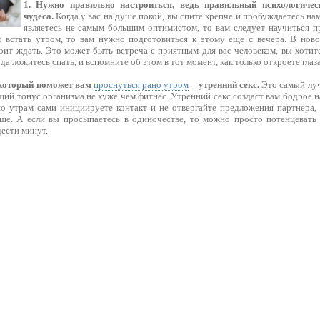
1. Нужно правильно настроиться, ведь правильный психологичес
чудеса.
Когда у вас на душе покой, вы спите крепче и пробуждаетесь нам
являетесь не самым большим оптимистом, то вам следует научиться пр
о встать утром, то вам нужно подготовиться к этому еще с вечера. В ново
ит ждать. Это может быть встреча с приятным для вас человеком, вы хотите
а ложитесь спать, и вспомните об этом в тот момент, как только откроете глаза
, который поможет вам
проснуться рано утром
– утренний секс.
Это самый луч
ий тонус организма не хуже чем фитнес. Утренний секс создаст вам бодрое на
по утрам сами инициируете контакт и не отвергайте предложения партнера, 
ше. А если вы просыпаетесь в одиночестве, то можно просто потенцевать
дести минут.