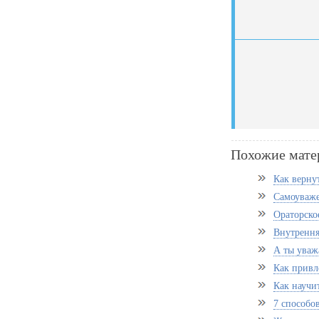
Похожие мате
Как вернут
Самоуваже
Ораторско
Внутрення
А ты уваж
Как привл
Как научи
7 способов