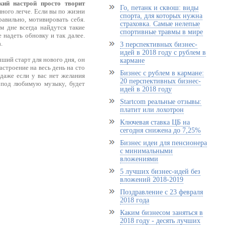
кий настрой просто творит
Го, петанк и сквош: виды
ного легче. Если вы по жизни
спорта, для которых нужна
авильно, мотивировать себя.
страховка. Самые нелепые
м дне всегда найдутся такие
спортивные травмы в мире
 надеть обновку и так далее.
.
3 перспективных бизнес-
идей в 2018 году с рублем в
ший старт для нового дня, он
кармане
строение на весь день на сто
Бизнес с рублем в кармане:
даже если у вас нет желания
20 перспективных бизнес-
 под любимую музыку, будет
идей в 2018 году
Startcom реальные отзывы:
платит или лохотрон
Ключевая ставка ЦБ на
сегодня снижена до 7,25%
Бизнес идеи для пенсионера
с минимальными
вложениями
5 лучших бизнес-идей без
вложений 2018-2019
Поздравление с 23 февраля
2018 года
Каким бизнесом заняться в
2018 году - десять лучших