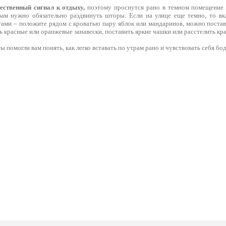
тественный сигнал к отдыху,
поэтому проснутся рано в темном помещение о
ам нужно обязательно раздвинуть шторы. Если на улице еще темно, то вкл
ами – положите рядом с кроватью пару яблок или мандаринов, можно постави
 красные или оранжевые занавески, поставить яркие чашки или расстелить кр
 помогли вам понять, как легко вставать по утрам рано и чувствовать себя бодр