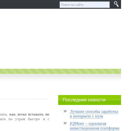
Последние новости
Лучшие способы заработка
нать,
как легко вставать по
в интернете с нуля
авать по утрам быстро и с
IQMiner – идеальная
инвестиционная платформа