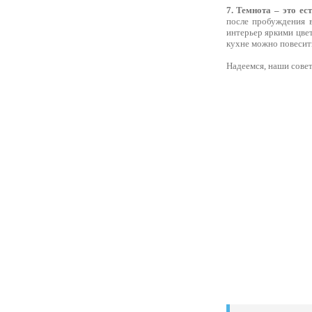
7. Темнота – это ес
после пробуждения в
интерьер яркими цвет
кухне можно повесить
Надеемся, наши советы