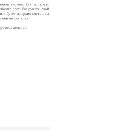
чень сложно. Так что сразу
ючите свет. Раскрасьте свой
ть букет из ярких цветов, на
асочную скатерть.
о весь день.left