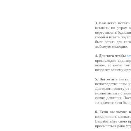
3. Как легко встать
вставать по утрам 
переставлять будиль
собой и встать поутр
было встать для тог
любимую мелодию.
4. Для того чтобы
вс
превосходно адаптир
окном, то после тог
позволит вашему орга
5. Вы хотите знать,
непосредственным у
Диетологи советуют н
можно выпить стакан 
скачка давления. Пос
то примите хотя бы 
6. Если вы хотите 
возможность выспатьс
Выработайте свою про
просыпаться рано ут