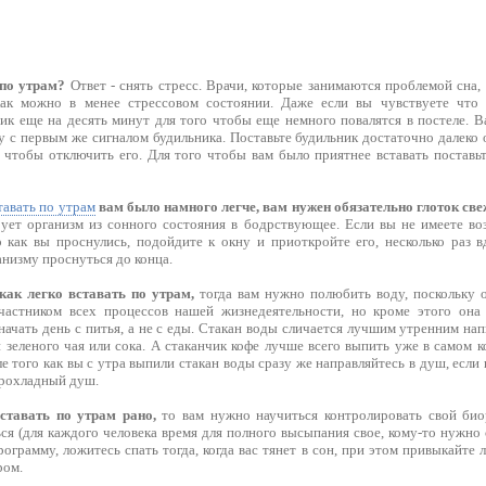
 по утрам?
Ответ - снять стресс. Врачи, которые занимаются проблемой сна,
как можно в менее стрессовом состоянии. Даже если вы чувствуете что
ник еще на десять минут для того чтобы еще немного повалятся в постеле. 
у с первым же сигналом будильника. Поставьте будильник достаточно далеко 
о чтобы отключить его. Для того чтобы вам было приятнее вставать поставь
тавать по утрам
вам было намного легче, вам нужен обязательно глоток све
ует организм из сонного состояния в бодрствующее. Если вы не имеете в
о как вы проснулись, подойдите к окну и приоткройте его, несколько раз в
низму проснуться до конца.
 как легко вставать по утрам,
тогда вам нужно полюбить воду, поскольку о
частником всех процессов нашей жизнедеятельности, но кроме этого она
ачать день с питья, а не с еды. Стакан воды сличается лучшим утренним напи
зеленого чая или сока. А стаканчик кофе лучше всего выпить уже в самом к
ле того как вы с утра выпили стакан воды сразу же направляйтесь в душ, если
прохладный душ.
вставать по утрам рано,
то вам нужно научиться контролировать свой био
я (для каждого человека время для полного высыпания свое, кому-то нужно се
грамму, ложитесь спать тогда, когда вас тянет в сон, при этом привыкайте
ром.