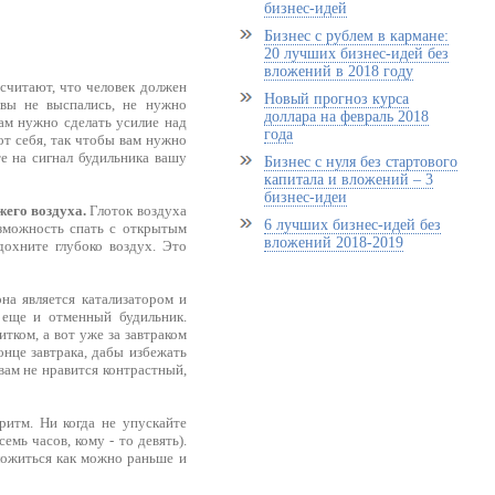
бизнес-идей
Бизнес с рублем в кармане:
20 лучших бизнес-идей без
вложений в 2018 году
 считают, что человек должен
Новый прогноз курса
 вы не выспались, не нужно
доллара на февраль 2018
Вам нужно сделать усилие над
года
от себя, так чтобы вам нужно
те на сигнал будильника вашу
Бизнес с нуля без стартового
капитала и вложений – 3
бизнес-идеи
жего воздуха.
Глоток воздуха
6 лучших бизнес-идей без
озможность спать с открытым
вложений 2018-2019
дохните глубоко воздух. Это
на является катализатором и
 еще и отменный будильник.
тком, а вот уже за завтраком
онце завтрака, дабы избежать
 вам не нравится контрастный,
ритм. Ни когда не упускайте
мь часов, кому - то девять).
 ложиться как можно раньше и