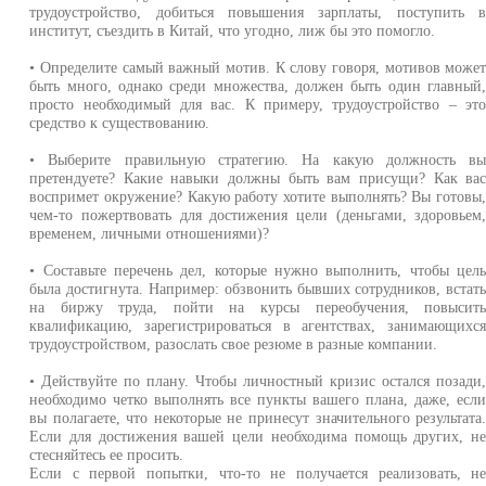
трудоустройство, добиться повышения зарплаты, поступить 
институт, съездить в Китай, что угодно, лиж бы это помогло.
• Определите самый важный мотив. К слову говоря, мотивов може
быть много, однако среди множества, должен быть один главный
просто необходимый для вас. К примеру, трудоустройство – эт
средство к существованию.
• Выберите правильную стратегию. На какую должность в
претендуете? Какие навыки должны быть вам присущи? Как ва
воспримет окружение? Какую работу хотите выполнять? Вы готовы
чем-то пожертвовать для достижения цели (деньгами, здоровьем
временем, личными отношениями)?
• Составьте перечень дел, которые нужно выполнить, чтобы цел
была достигнута. Например: обзвонить бывших сотрудников, встат
на биржу труда, пойти на курсы переобучения, повысит
квалификацию, зарегистрироваться в агентствах, занимающихс
трудоустройством, разослать свое резюме в разные компании.
• Действуйте по плану. Чтобы личностный кризис остался позади
необходимо четко выполнять все пункты вашего плана, даже, есл
вы полагаете, что некоторые не принесут значительного результата
Если для достижения вашей цели необходима помощь других, н
стесняйтесь ее просить.
Если с первой попытки, что-то не получается реализовать, н