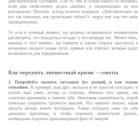
действительное состояние, а не то, что в голове какого-то человека
всем нам свойственно делать ошибки, и эмоционально на ни
реагировать. Поэтому, всегда полезно подумать: «Действительно л
все так печально, как происходит сейчас?», перед тем, как что-либ
предпринимать.
То есть в нужный момент, вы должны остановиться, внимательн
рассмотреть, что находиться позади, а что впереди вас. Может быть
именно в этот момент, вы поймете в какую сторону двигаться, 
возможно увидите новые пути, прямые или отрезки, которые даду
возможность для передвижения.
Как пережить личностный кризис – советы
1. Попробуйте оценить ситуацию без эмоций, и как можн
спокойнее.
К примеру, ваш друг оказался в не простой ситуации, 
нужен ваш совет, взгляд со стороны. Именно этот прием, м
советуем применять к самому себе. Некоторая отрешённость, поро
помогает сохранить трезвость мыслей. Что именно опасно, кака
область жизни может пострадать. Такие ситуации сами по себ
довольно критичны, и чтобы пережить личностный кризис
необходимо отделить произошедший факт от эмоций.