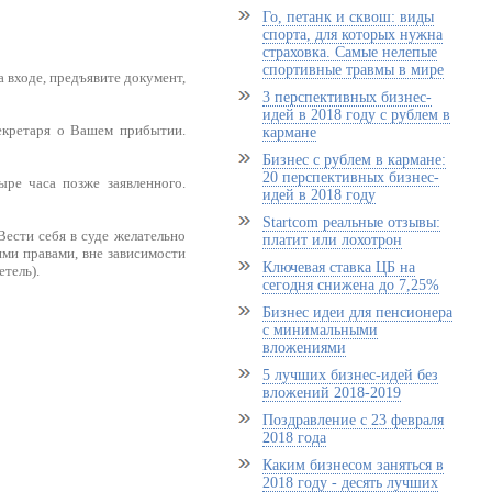
Го, петанк и сквош: виды
спорта, для которых нужна
страховка. Самые нелепые
спортивные травмы в мире
а входе, предъявите документ,
3 перспективных бизнес-
идей в 2018 году с рублем в
секретаря о Вашем прибытии.
кармане
Бизнес с рублем в кармане:
20 перспективных бизнес-
ре часа позже заявленного.
идей в 2018 году
Startcom реальные отзывы:
ести себя в суде желательно
платит или лохотрон
ими правами, вне зависимости
Ключевая ставка ЦБ на
етель).
сегодня снижена до 7,25%
Бизнес идеи для пенсионера
с минимальными
вложениями
5 лучших бизнес-идей без
вложений 2018-2019
Поздравление с 23 февраля
2018 года
Каким бизнесом заняться в
2018 году - десять лучших