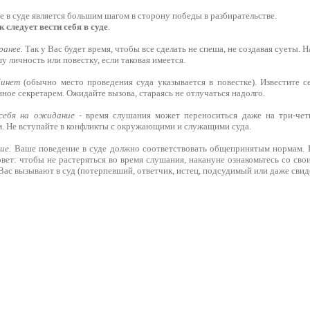
 в суде является большим шагом в сторону победы в разбирательстве.
к следует вести себя в суде
.
ранее.
Так у Вас будет время, чтобы все сделать не спеша, не создавая суеты. Н
личность или повестку, если таковая имеется.
бинет
(обычно место проведения суда указывается в повестке). Известите 
нное секретарем. Ожидайте вызова, стараясь не отлучаться надолго.
себя на ожидание
- время слушания может переноситься даже на три-четы
м. Не вступайте в конфликты с окружающими и служащими суда.
ие.
Ваше поведение в суде должно соответствовать общепринятым нормам. В
вет: чтобы не растеряться во время слушания, накануне ознакомьтесь со сво
и Вас вызывают в суд (потерпевший, ответчик, истец, подсудимый или даже свид