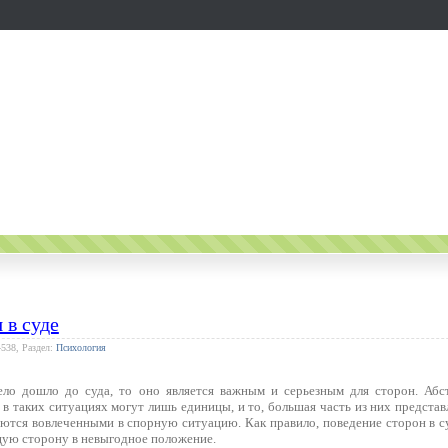
 в суде
4538, Раздел:
Психология
ело дошло до суда, то оно является важным и серьезным для сторон. Абс
в таких ситуациях могут лишь единицы, и то, большая часть из них предста
яются вовлеченными в спорную ситуацию. Как правило, поведение сторон в с
ую сторону в невыгодное положение.