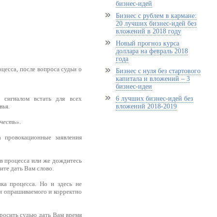
бизнес-идей
Бизнес с рублем в кармане:
20 лучших бизнес-идей без
вложений в 2018 году
Новый прогноз курса
доллара на февраль 2018
года
оцесса, после вопроса судьи о
Бизнес с нуля без стартового
капитала и вложений – 3
бизнес-идеи
6 лучших бизнес-идей без
 сигналом встать для всех
вложений 2018-2019
вья.
честь»
.
а провокационные заявления
ов процесса или же дождитесь
ите дать Вам слово.
ка процесса. Но и здесь не
и опрашиваемого и корректно
просить судью дать Вам время