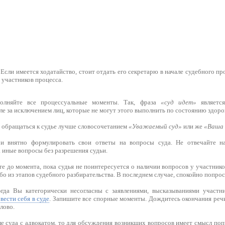
 Если имеется ходатайство, стоит отдать его секретарю в начале судебного пр
 участников процесса.
полняйте все процессуальные моменты. Так, фраза
«суд идет»
является
е за исключением лиц, которые не могут этого выполнить по состоянию здоро
о обращаться к судье лучше словосочетанием
«Уважаемый суд»
или же
«Ваша 
 и внятно формулировать свои ответы на вопросы суда. Не отвечайте н
 иные вопросы без разрешения судьи.
е до момента, пока судья не поинтересуется о наличии вопросов у участник
бо из этапов судебного разбирательства. В последнем случае, спокойно попрос
гда Вы категорически несогласны с заявлениями, высказываниями участни
вести себя в суде
. Запишите все спорные моменты. Дождитесь окончания реч
лово.
ле суда с адвокатом, то для обсуждения возникших вопросов имеет смысл по