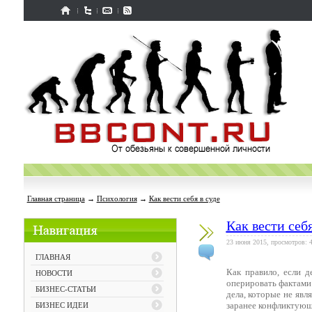
Главная страница
→
Психология
→
Как вести себя в суде
Как вести себя
23 июня 2015, просмотров: 
ГЛАВНАЯ
Как правило, если д
НОВОСТИ
оперировать фактами 
БИЗНЕС-СТАТЬИ
дела, которые не явл
заранее конфликтующ
БИЗНЕС ИДЕИ