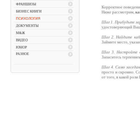
ФРАНШИЗЫ
Корректное поведение
БИЗНЕС КНИГИ
Ниже рассмотрим,
ка
ПСИХОЛОГИЯ
Шаг 1. Прибудьте за
ДОКУМЕНТЫ
удостоверяющий Вашу 
М&Ж
Шаг 2. Найдите ка
ВИДЕО
Займите место, указа
ЮМОР
Шаг 3. Настройте 
РАЗНОЕ
Запаситесь терпение
Шаг 4. Само заседан
просто и скромно. Со
от того, в какой рол