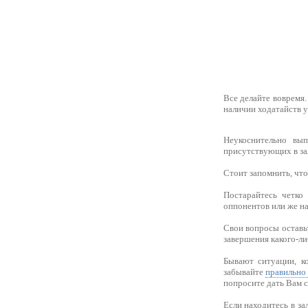
Все делайте вовремя.
наличии ходатайств у
Неукоснительно вы
присутствующих в зал
Стоит запомнить, чт
Постарайтесь четко
оппонентов или же на
Свои вопросы оставьт
завершения какого-ли
Бывают ситуации, ко
забывайте
правильно 
попросите дать Вам с
Если находитесь в за