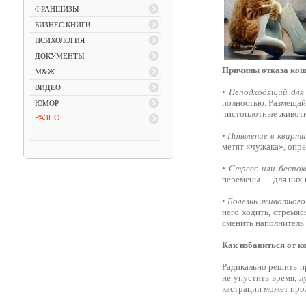
ФРАНШИЗЫ
БИЗНЕС КНИГИ
ПСИХОЛОГИЯ
ДОКУМЕНТЫ
Причины отказа кошк
М&Ж
ВИДЕО
•
Неподходящий для
полностью. Размещай
ЮМОР
чистоплотные живот
РАЗНОЕ
•
Появление в кварти
метят «чужака», опре
•
Стресс или беспок
перемены — для них 
•
Болезнь животного
него ходить, стремяс
сменить наполнитель 
Как избавиться от к
Радикально решить п
не упустить время, л
кастрации может про