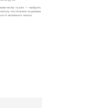
ь животному туалет — выбрать
 унитазу, постепенно поднимая
ься от кошачьего запаха.