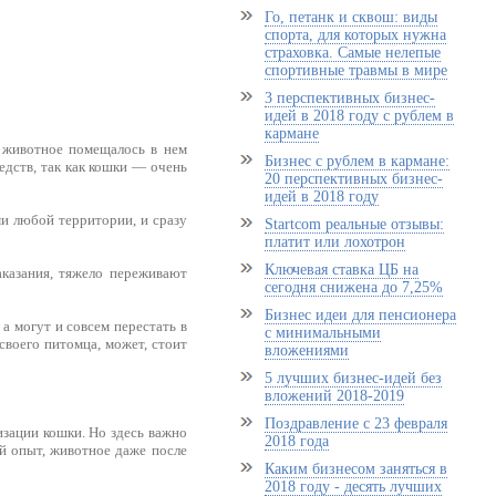
Го, петанк и сквош: виды
спорта, для которых нужна
страховка. Самые нелепые
спортивные травмы в мире
3 перспективных бизнес-
идей в 2018 году с рублем в
кармане
 животное помещалось в нем
Бизнес с рублем в кармане:
едств, так как кошки — очень
20 перспективных бизнес-
идей в 2018 году
и любой территории, и сразу
Startcom реальные отзывы:
платит или лохотрон
Ключевая ставка ЦБ на
аказания, тяжело переживают
сегодня снижена до 7,25%
Бизнес идеи для пенсионера
 могут и совсем перестать в
с минимальными
 своего питомца, может, стоит
вложениями
5 лучших бизнес-идей без
вложений 2018-2019
Поздравление с 23 февраля
изации кошки. Но здесь важно
2018 года
ый опыт, животное даже после
Каким бизнесом заняться в
2018 году - десять лучших