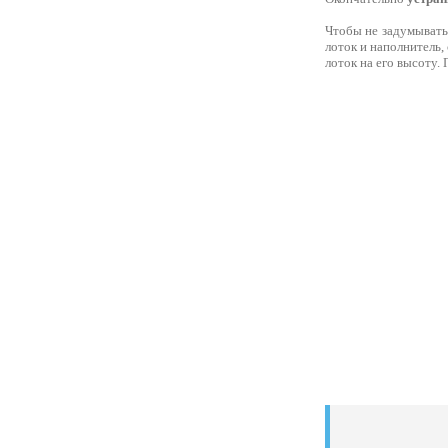
Чтобы не задумыватьс
лоток и наполнитель,
лоток на его высоту. 