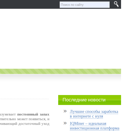
Последние новости
Лучшие способы заработка
разумевает
постоянный запах
в интернете с нуля
твительно может появиться, и
спечивающий достаточный уход
IQMiner – идеальная
инвестиционная платформа