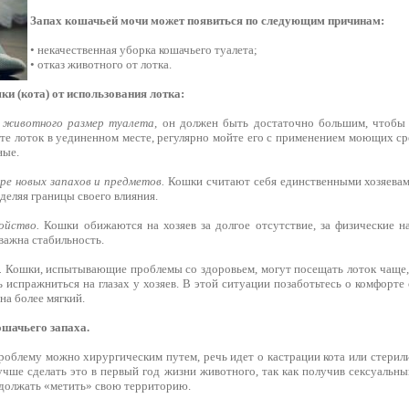
Запах кошачьей мочи может появиться по следующим причинам:
• некачественная уборка кошачьего туалета;
• отказ животного от лотка.
и (кота) от использования лотка:
 животного размер туалета
, он должен быть достаточно большим, чтобы
те лоток в уединенном месте, регулярно мойте его с применением моющих ср
ные.
ре новых запахов и предметов.
Кошки считают себя единственными хозяевам
деляя границы своего влияния.
ойство.
Кошки обижаются на хозяев за долгое отсутствие, за физические н
важна стабильность.
.
Кошки, испытывающие проблемы со здоровьем, могут посещать лоток чаще, а
ь испражниться на глазах у хозяев. В этой ситуации позаботьтесь о комфорте
на более мягкий.
ошачьего запаха.
роблему можно хирургическим путем, речь идет о кастрации кота или стерил
учше сделать это в первый год жизни животного, так как получив сексуальн
должать «метить» свою территорию.