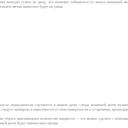
шка выходят гулять во двор, это поможет избавиться от запаха кошачьей м
тавлять метки животное будет на улице.
азусы периодически случаются в вашем доме, следы кошачьей мочи нужно
 следует выбирать в зависимости от типа поверхности и от времени, прошедше
мо убрать максимальное количество жидкости — это можно сделать с помощь
чьей мочи будет значительно проще.