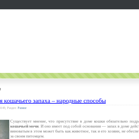
ы
я кошачьего запаха – народные способы
4149, Раздел:
Разное
Существует мнение, что присутствие в доме кошки обязательно под
кошачьей мочи
. И оно имеет под собой основания — запах в доме дейс
виноватым в этом может быть как животное, так и его хозяин, не обе
за своим питомцем.