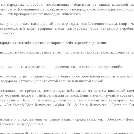
во народных способов, позволяющих избавиться от запаха кошачьей мо
вку, уксус (смешанный с водой), перекись водорода, сок лимона, раствор йод
а — эти препараты могут навредить животному.
могу справиться насыщенный раствор соды, хозяйственного мыла, спирт, ча
 свежемолотый кофе, эфирные масла цитрусовых лишь ненадолго перебь
 помогут.
народных способов, которые хорошо себя зарекомендовали:
еимущество его использования в том, что он не только устраняет кошачий зап
ырным спиртом ватные шарики, размещенные в местах «преступлений»;
ом уксуса пятно посыпьте содой, а через некоторое время почистите щеткой
 водорода. Остатки уберите сухой тканью или чистой губкой.
ессиональные средства, помогающие
избавиться от запаха кошачьей мо
ов мочевой кислоты и нейтрализации запахов. Внимательно изучайте состав 
ть энзимы. Хорошо зарекомендовали себя такие импортные препараты, как «
, «Pet Stain&Odor Remover», «Odor Kill & Stain Remover», «Complete Pe
водители представлены на рынке такими средствами, как «Зоосан», «Деос
т туалетные дезодоранты.
ить неприятный запах
помогут ароматические свечи и саше, а также ионизато