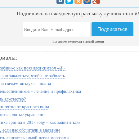
Подпишись на ежедневную рассылку лучших статей
Вы можете отписаться в любой момент
риалы:
собаки»: как появился символ «@»
ьно закаляться, чтобы не заболеть
на свежем воздухе - польза
тешественников – лечение и профилактика
ь алкотестер?
ти пятно от красного вина
тить золотые украшения
ика гриппа в 2017 году – как защититься?
, если вас обсчитали в магазине
ить двигатель зимой перед морозами