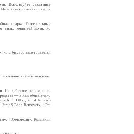
чи. Используйте различные
а. Избегайте применения хлора
йная заварка. Такие сильные
ют запах кошачьей мочи, но
ах, но и быстро выветривается
, смоченной в смеси моющего
чи
. Их действие основано на
средства — в нем обязательно
Urine Off» , «Just for cats
t Stain&Odor Remover», «Pet
ан», «Зооворсин». Компания
ры воздуха.