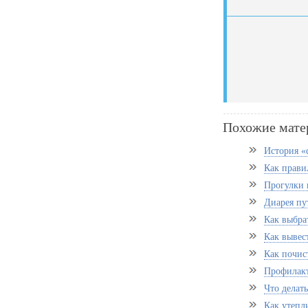
Похожие мате
История «
Как правил
Прогулки 
Диарея пу
Как выбрат
Как вывес
Как почис
Профилакт
Что делать
Как утепл