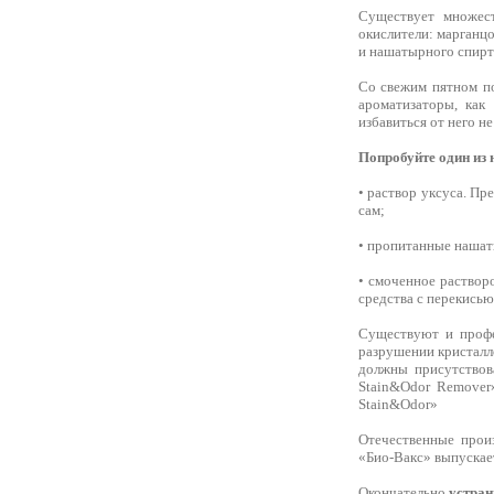
Существует множест
окислители: марганцо
и нашатырного спирт
Со свежим пятном по
ароматизаторы, как
избавиться от него не
Попробуйте один из 
• раствор уксуса. Пр
сам;
• пропитанные нашат
• смоченное раствор
средства с перекисью
Существуют и проф
разрушении кристалл
должны присутствова
Stain&Odor Remover»
Stain&Odor»
Отечественные произ
«Био-Вакс» выпускае
Окончательно
устран