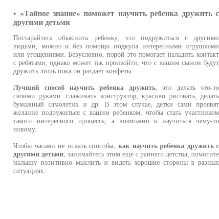
• «Тайное знание» поможет научить ребенка дружить 
другими детьми
Постарайтесь объяснить ребенку, что подружиться с другим
людьми, можно и без помощи подкупа интересными игрушкам
или угощениями. Безусловно, порой это помогает наладить контак
с ребятами, однако может так произойти, что с вашим сыном буду
дружить лишь пока он раздает конфеты.
Лучший способ научить ребенка дружить
, это делать что-т
своими руками: слаживать конструктор, красиво рисовать, делат
бумажный самолетик и др. В этом случае, детки сами проявя
желание подружиться с вашим ребенком, чтобы стать участнико
такого интересного процесса, а возможно и научиться чему-т
новому.
Чтобы часами не искать способы,
как научить ребенка дружить 
другими детьми
, занимайтесь этим еще с раннего детства, помогит
малышу позитивно мыслить и видеть хорошие стороны в разны
ситуациях.