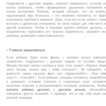
Подружится с другими людьми, поможет уверенность, поэтому е
нужно развивать, чтобы сформировать дружеские отношения 
новом коллективе. Ребенок, который убежден, что он любим
окружающий мир безопасен, с его мнением считаются, не буде
испытывать проблем в общении. Даже, если кто-то не захочет с ни
вступать в дружеские отношения, он легко найдет для себя место 
другой компании. Чтобы в будущем научить ребенка дружить, 
младенчества укрепляйте его чувство уверенности, уважайте ег
решения, развивайте самостоятельность.
• Учимся знакомиться
Если ребенок будет знать фразы, с которых нужно начинат
знакомство, подружиться с другими людьми не составит труда
Малыш быстрее сможет влиться в игру, если скажет: «Привет, мен
зовут Богдан, можно мне с вами поиграть?». Не забывайте, 
важности самых простых фраз, как «Здравствуйте!», «Как теб
зовут?», «Спасибо!». Если ребенок слишком стесняется, попробуйт
в домашних условиях поиграть в следующую игру: возьмит
несколько игрушек и воспроизведите ситуации знакомства. Чтоб
научить ребенка дружить с другими детьми
, обсуждайт
поведение других малышей, к примеру, кто и как себя ведет н
детской площадке.