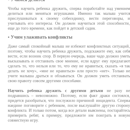
Чтобы научить ребенка дружить, сперва поработайте над умение
делиться или меняться игрушками. Именно так малыш учитс
прислушиваться к своему собеседнику, вести переговоры, 
учитывать его интересы. Он должен научиться этой способности
еще до того времени, как пойдет в детский садик.
• Учим улаживать конфликты
Даже самый спокойный малыш не избежит конфликтных ситуаций
поэтому, чтобы научить ребенка дружить, подскажите ему, как себ
вести, если возник спор. В первую очередь, ваше чадо должно умет
высказывать и отстаивать свое мнение, если вдруг ему предлагаю
сделать то, что нельзя или то, что ему не нравиться, сказать «я та
делать не хочу», «мне не нравиться» или просто «нет». Только н
учите малыша драться и обзываться. Он должен уметь отстаиват
свою правоту совсем другими способами.
Научить ребенка дружить с другими детьми
не разу н
подравшись – невозможно. Поэтому, если факт драки состоялся
придется разобраться, что послужило причиной инцидента. Сперв
наедине поговорите с ребенком, после выслушайте другую сторон
конфликта. И только потом, когда все детали выяснены, постарайтес
примерить ребят, к примеру, предложите им поиграть в нову
совместную игру.