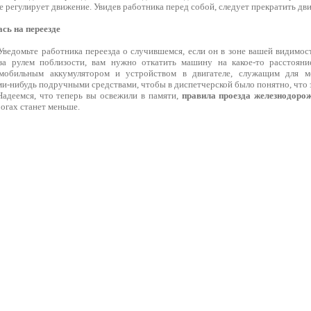
е регулирует движение. Увидев работника перед собой, следует прекратить дв
сь на переезде
Уведомьте работника переезда о случившемся, если он в зоне вашей видимос
 за рулем поблизости, вам нужно откатить машину на какое-то расстояни
омобильным аккумулятором и устройством в двигателе, служащим для м
и-нибудь подручными средствами, чтобы в диспетчерской было понятно, что з
Надеемся, что теперь вы освежили в памяти,
правила проезда железнодорож
огах станет меньше.