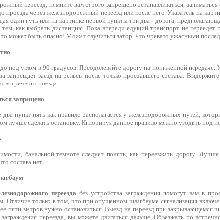
ожный переезд, помните вам строго запрещено останавливаться, заниматься 
о проезда через железнодорожный переезд или после него. Указатель на карти
ая один путь или на картинке первой пункты три два - дорога, предполагающа
тем, как выбрать дистанцию. Пока впереди едущий транспорт не переедет пе
Это может быть опасно! Может случиться затор. Что чревато ужасными послед
отно
до под углом в 90 градусов. Преодолевайте дорогу на пониженной передаче. У
ва запрещает заезд на рельсы после только проехавшего состава. Выдержите
о встречного поезда.
ться запрещено
е два пункт пять как правило располагается у железнодорожных путей, котор
ом лучше сделать остановку. Игнорируя данное правило можно угодить под по
ь
имости, банальной темноте следует понять, как переезжать дорогу. Лучше
что состава нет.
лагбаум
лезнодорожного переезда
без устройства заграждения помогут вам в про
м. Отличие только в том, что при опущенном шлагбауме сигнализация включен
нее пяти метров нужно остановиться. Выезд на переезд при закрывающемся ш
 заграждения переезда, вы можете двигаться дальше. Объезжать по встречно