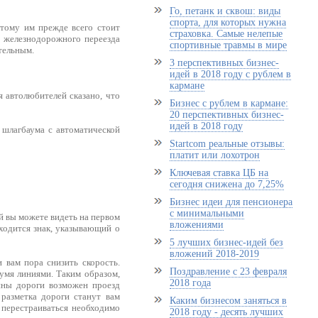
Го, петанк и сквош: виды
спорта, для которых нужна
тому им прежде всего стоит
страховка. Самые нелепые
да железнодорожного переезда
спортивные травмы в мире
тельным.
3 перспективных бизнес-
идей в 2018 году с рублем в
кармане
 автолюбителей сказано, что
Бизнес с рублем в кармане:
20 перспективных бизнес-
идей в 2018 году
 шлагбаума с автоматической
Startcom реальные отзывы:
платит или лохотрон
Ключевая ставка ЦБ на
сегодня снижена до 7,25%
Бизнес идеи для пенсионера
с минимальными
ый вы можете видеть на первом
вложениями
аходится знак, указывающий о
5 лучших бизнес-идей без
вложений 2018-2019
 вам пора снизить скорость.
Поздравление с 23 февраля
вумя линиями. Таким образом,
2018 года
ины дороги возможен проезд
 разметка дороги станут вам
Каким бизнесом заняться в
о перестраиваться необходимо
2018 году - десять лучших