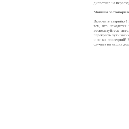
диспетчер на переезд
Машина застопорила
Включите аварийку! 
тем, кто находится
воспользуйтесь авт
перекрыть пути каким
и не вы последний! 
случаев на наших дор