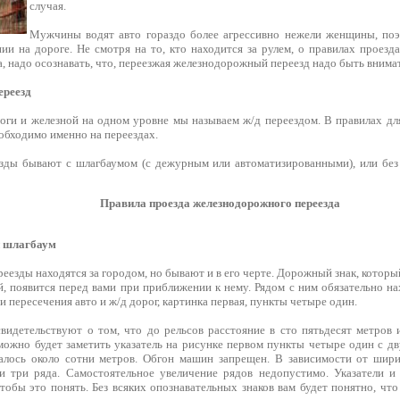
случая.
Мужчины водят авто гораздо более агрессивно нежели женщины, поэ
нии на дороге. Не смотря на то, кто находится за рулем, о правилах проез
, надо осознавать, что, переезжая железнодорожный переезд надо быть внима
ереезд
оги и железной на одном уровне мы называем ж/д переездом. В правилах для
обходимо именно на переездах.
зды бывают с шлагбаумом (с дежурным или автоматизированными), или без
Правила проезда железнодорожного переезда
й шлагбаум
реезды находятся за городом, но бывают и в его черте. Дорожный знак, котор
й, появится перед вами при приближении к нему. Рядом с ним обязательно н
 пересечения авто и ж/д дорог, картинка первая, пункты четыре один.
видетельствуют о том, что до рельсов расстояние в сто пятьдесят метров и
 можно будет заметить указатель на рисунке первом пункты четыре один с д
талось около сотни метров. Обгон машин запрещен. В зависимости от шир
и три ряда. Самостоятельное увеличение рядов недопустимо. Указатели и
тобы это понять. Без всяких опознавательных знаков вам будет понятно, чт