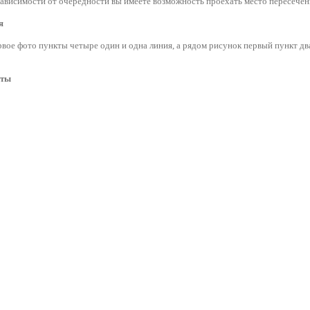
 зависимости от очередности вы имеете возможность проехать место пересечен
я
рвое фото пункты четыре один и одна линия, а рядом рисунок первый пункт два
оты