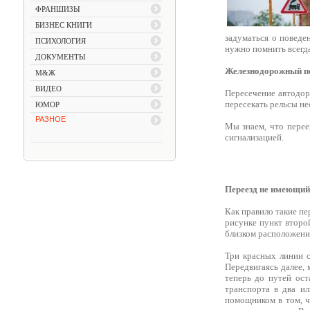
ФРАНШИЗЫ
БИЗНЕС КНИГИ
задуматься о поведе
ПСИХОЛОГИЯ
нужно помнить всегда
ДОКУМЕНТЫ
Железнодорожный п
М&Ж
ВИДЕО
Пересечение автодор
пересекать рельсы не
ЮМОР
РАЗНОЕ
Мы знаем, что перее
сигнализацией.
Переезд не имеющи
Как правило такие пе
рисунке пункт второ
близком расположении
Три красных линии с
Передвигаясь далее,
теперь до путей ос
транспорта в два ил
помощником в том, ч