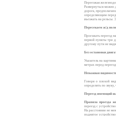
Переезжая железнодор
Развернуться можно д
дорога, предполагающ
определяющим перед 
въезжать на рельсы. 
Пересекаем ж/д пол
Проезжать переезд на
первой пункты три д
другому пути не видн
Без остановки двига
Указатель на картинк
метрах перед переезд
Неважная видимост
Говоря о плохой вид
определить по звуку, 
Переезд имеющий ш
Правила проезда же
переезд с устройство
На расстоянии не ме
поднятое устройство