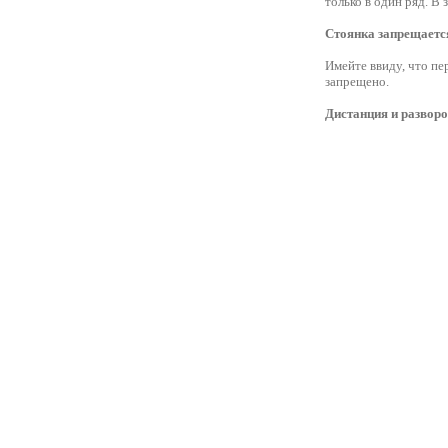
только в один ряд. В
Стоянка запрещаетс
Имейте ввиду, что пе
запрещено.
Дистанция и развор