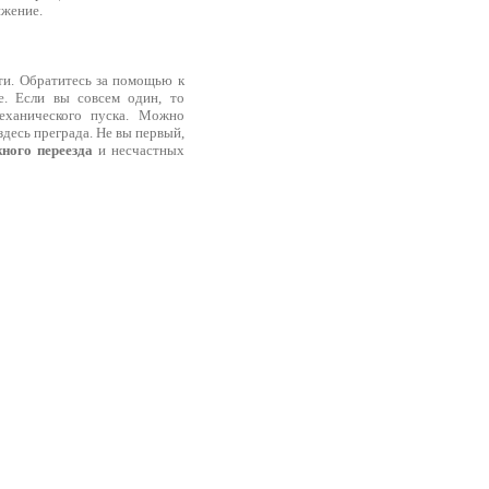
ижение.
ти. Обратитесь за помощью к
е. Если вы совсем один, то
еханического пуска. Можно
десь преграда. Не вы первый,
ного переезда
и несчастных