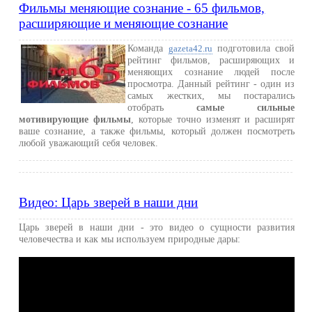
Фильмы меняющие сознание - 65 фильмов,
расширяющие и меняющие сознание
Команда
подготовила свой
gazeta42.ru
рейтинг фильмов, расширяющих и
меняющих сознание людей после
просмотра. Данный рейтинг - один из
самых жестких, мы постарались
отобрать
самые сильные
мотивирующие фильмы
, которые точно изменят и расширят
ваше сознание, а также фильмы, который должен посмотреть
любой уважающий себя человек.
Видео: Царь зверей в наши дни
Царь зверей в наши дни - это видео о сущности развития
человечества и как мы используем природные дары: