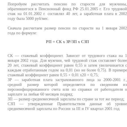
Попробуем рассчитать пенсию по старости для мужчины
обратившегося в Пенсионный фонд РФ 25.01.2005 г. Его трудово
стаж на 01.01.2002 г. составлял 40 лет, а заработная плата в 200
году была 5000 руб/мес.
Сначала рассчитаем размер пенсии по старости на 1 января 200
года по формуле:
РП = СК х ЗР/ЗП х СЗП
СК — стажевый коэффициент. Зависит от трудового стажа на 
января 2002 года. Для мужчин, чей трудовой стаж составляет боле
20 лет, стажевый коэффициент равен 0,55 и затем увеличивается 
каждым отработанным годом на 0,01 (но не более 0,75). В пример
стажевый коэффициент равен 0,55 + 0,01 х20 = 0,75;
ЗР — заработная плата застрахованного лица за 2000-2001 г.
средний размер которой определяется по сведениям и
персонифицированного счета или из справки от работодателя 
зарплате за любые 60 месяцев подряд;
ЗП — размер среднемесячной зарплаты по стране за тот же период;
СЗП — утвержденные Правительством данные об уровн
среднемесячной зарплаты по России за III и IV квартал 2001 год.