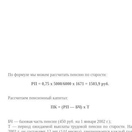
По формуле мы можем рассчитать пенсию по старости:
РП = 0,75 х 5000/6000 х 1671 = 1503,9 руб.
Рассчитаем пенсионный капитал:
ПК = (РП — БЧ) х Т
БЧ — базовая часть пенсии (450 руб. на 1 января 2002 г.);
Т — период ожидаемой выплаты трудовой пенсии по старости. Н
2002 г. он составляет 12 лет (144 месяца), увеличивается каждый го