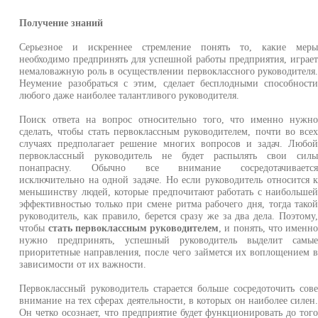
Получение знаний
Серьезное и искреннее стремление понять то, какие мер
необходимо предпринять для успешной работы предприятия, играе
немаловажную роль в осуществлении первоклассного руководителя
Неумение разобраться с этим, сделает бесплодными способност
любого даже наиболее талантливого руководителя.
Поиск ответа на вопрос относительно того, что именно нужн
сделать, чтобы стать первоклассным руководителем, почти во все
случаях предполагает решение многих вопросов и задач. Любо
первоклассный руководитель не будет распылять свои сил
понапрасну. Обычно все внимание сосредотачиваетс
исключительно на одной задаче. Но если руководитель относится 
меньшинству людей, которые предпочитают работать с наибольше
эффективностью только при смене ритма рабочего дня, тогда тако
руководитель, как правило, берется сразу же за два дела. Поэтому
чтобы
стать первоклассным руководителем
, и понять, что именн
нужно предпринять, успешный руководитель выделит самы
приоритетные направления, после чего займется их воплощением 
зависимости от их важности.
Первоклассный руководитель старается больше сосредоточить сов
внимание на тех сферах деятельности, в которых он наиболее силен
Он четко осознает, что предприятие будет функционировать до тог