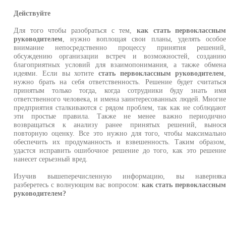
Действуйте
Для того чтобы разобраться с тем,
как стать первоклассны
руководителем
, нужно воплощая свои планы, уделять особо
внимание непосредственно процессу принятия решений
обсуждению организации встреч и возможностей, создани
благоприятных условий для взаимопонимания, а также обмен
идеями. Если вы хотите
стать первоклассным руководителем
нужно брать на себя ответственность. Решение будет считатьс
принятым только тогда, когда сотрудники буду знать им
ответственного человека, и имена заинтересованных людей. Многи
предприятия сталкиваются с рядом проблем, так как не соблюдаю
эти простые правила. Также не менее важно периодичн
возвращаться к анализу ранее принятых решений, вынос
повторную оценку. Все это нужно для того, чтобы максимальн
обеспечить их продуманность и взвешенность. Таким образом
удастся исправить ошибочное решение до того, как это решени
нанесет серьезный вред.
Изучив вышеперечисленную информацию, вы наверняк
разберетесь с волнующим вас вопросом:
как стать первоклассны
руководителем?