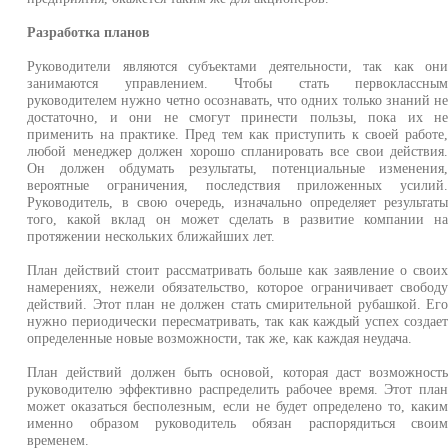
Разработка планов
Руководители являются субъектами деятельности, так как он
занимаются управлением. Чтобы стать первоклассны
руководителем нужно четно осознавать, что одних только знаний н
достаточно, и они не смогут принести пользы, пока их н
применить на практике. Пред тем как приступить к своей работе
любой менеджер должен хорошо спланировать все свои действия
Он должен обдумать результаты, потенциальные изменения
вероятные ограничения, последствия приложенных усилий
Руководитель, в свою очередь, изначально определяет результат
того, какой вклад он может сделать в развитие компании н
протяжении нескольких ближайших лет.
План действий стоит рассматривать больше как заявление о свои
намерениях, нежели обязательство, которое ограничивает свобод
действий. Этот план не должен стать смирительной рубашкой. Ег
нужно периодически пересматривать, так как каждый успех создае
определенные новые возможности, так же, как каждая неудача.
План действий должен быть основой, которая даст возможност
руководителю эффективно распределить рабочее время. Этот пла
может оказаться бесполезным, если не будет определено то, каки
именно образом руководитель обязан распорядиться свои
временем.