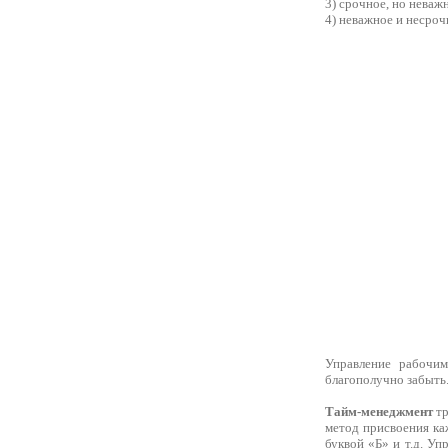
3) срочное, но неваж
4) неважное и несроч
Управление рабочим
благополучно забыть
Тайм-менеджмент
тр
метод присвоения ка
буквой «Б» и т.д. У