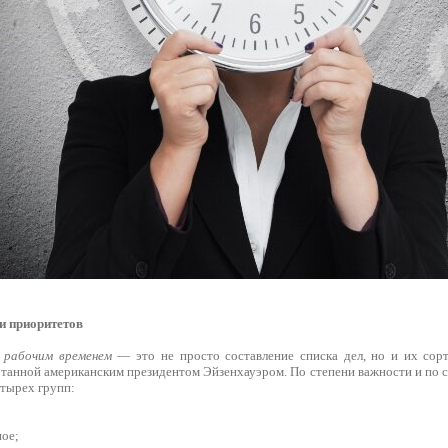
и приоритетов
 рабочим временем
— это не просто составление списка дел, но и их со
отанной американским президентом Эйзенхауэром. По степени важности и по 
етырех групп:
ное;