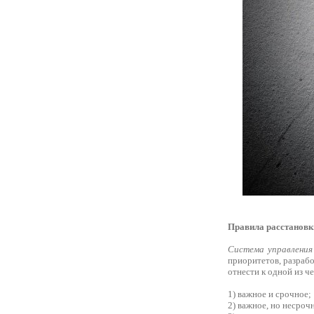
Правила расстановк
Система управления
приоритетов, разраб
отнести к одной из ч
1) важное и срочное;
2) важное, но несроч