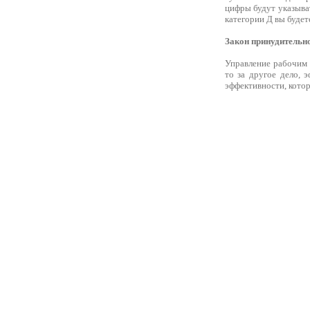
цифры будут указыват
категории Д вы будет
Закон принудительн
Управление рабочим 
то за другое дело, 
эффективности, которы