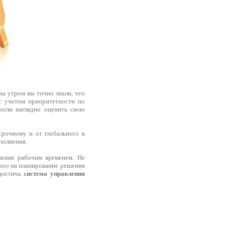
бы утром вы точно знали, что
 с учетом приоритетности по
огли наглядно оценить свою
срочному и от глобального к
полнения.
вление рабочим временем. Не
ого на планирование решения
 достичь
система управления