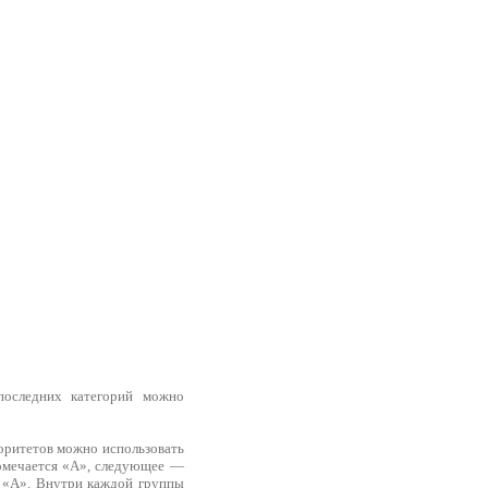
последних категорий можно
иоритетов можно использовать
помечается «А», следующее —
о «А». Внутри каждой группы