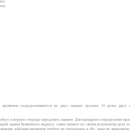
ное;
ное.
 временем сосредотачивается на двух первых группах. О делах двух 
.
ебует в первую очередь определить главное. Для наглядного определения пр
ждой задачи буквенного индекса: самое важное по своим результатам дело 
правление рабочим временем требует не переходить к «Б», пока не выполнен