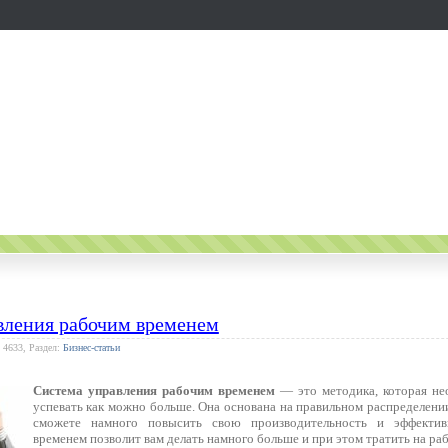
вления рабочим временем
 4633, Раздел:
Бизнес-статьи
Система управления рабочим временем
— это методика, которая не
успевать как можно больше. Она основана на правильном распределени
сможете намного повысить свою производительность и эффектив
временем позволит вам делать намного больше и при этом тратить на ра