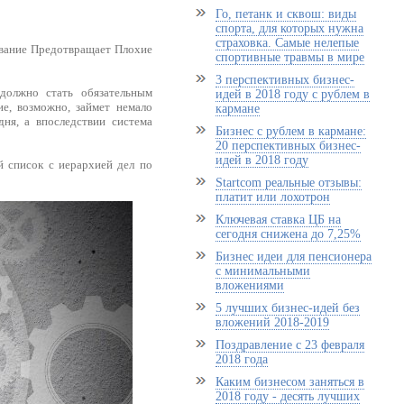
Го, петанк и сквош: виды
спорта, для которых нужна
страховка. Самые нелепые
ование Предотвращает Плохие
спортивные травмы в мире
3 перспективных бизнес-
 должно стать обязательным
идей в 2018 году с рублем в
ие, возможно, займет немало
кармане
ня, а впоследствии система
Бизнес с рублем в кармане:
20 перспективных бизнес-
идей в 2018 году
й список с иерархией дел по
Startcom реальные отзывы:
платит или лохотрон
Ключевая ставка ЦБ на
сегодня снижена до 7,25%
Бизнес идеи для пенсионера
с минимальными
вложениями
5 лучших бизнес-идей без
вложений 2018-2019
Поздравление с 23 февраля
2018 года
Каким бизнесом заняться в
2018 году - десять лучших