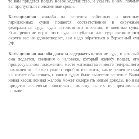
то вам придется подать новое ходатайство, и указать в нем, почем
вы пропустили положенные сроки.
Кассационная жалоба
на решения районных и военны
гарнизонных судов подается соответственно в окружны
федеральные суды, суды автономного значения, в военные суды
Если решение верховного суда республики или суда автономног
округа вас не удовлетворяет, вам надо обратиться в Верховный су
РФ.
Кассационная жалоба должна содержать
название суда, в которы
она подается, сведения о человеке, который жалобу подает, ег
процессуальном положении, месте жительства и месте теперешнег
нахождения. Также нужно подробно изложить, какое решение суд
вы хотите обжаловать, и каким судом было вынесено решение. Ваш
новая кассационная жалоба может содержать новые доводы, но ва
придется логически обосновать, почему вы их не предъявлял
раньше.