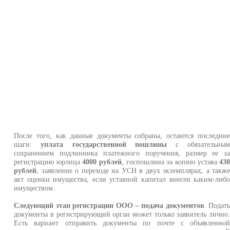
После того, как данные документы собраны, остаются последни
шаги:
уплата государственной пошлины
с обязательны
сохранением подлинника платежного поручения, размер ее з
регистрацию юрлица
4000 рублей
, госпошлина за копию устава
43
рублей
, заявление о переходе на УСН в двух экземплярах, а такж
акт оценки имущества, если уставной капитал внесен каким-либ
имуществом.
Следующий этап регистрации ООО – подача документов
. Подат
документы в регистрирующий орган может только заявитель лично
Есть вариант отправить документы по почте с объявленно