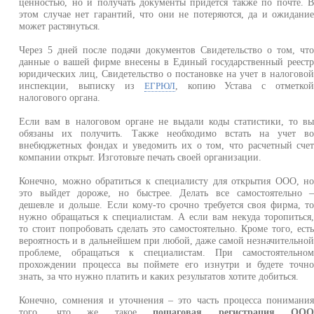
ценностью, но и получать документы придется также по почте. 
этом случае нет гарантий, что они не потеряются, да и ожидани
может растянуться.
Через 5 дней после подачи документов Свидетельство о том, чт
данные о вашей фирме внесены в Единый государственный реест
юридических лиц, Свидетельство о постановке на учет в налогово
инспекции, выписку из
, копию Устава с отметко
ЕГРЮЛ
налогового органа.
Если вам в налоговом органе не выдали коды статистики, то в
обязаны их получить. Также необходимо встать на учет в
внебюджетных фондах и уведомить их о том, что расчетный сче
компании открыт. Изготовьте печать своей организации.
Конечно, можно обратиться к специалисту для открытия ООО, н
это выйдет дороже, но быстрее. Делать все самостоятельно 
дешевле и дольше. Если кому-то срочно требуется своя фирма, т
нужно обращаться к специалистам. А если вам некуда торопиться
то стоит попробовать сделать это самостоятельно. Кроме того, ест
вероятность и в дальнейшем при любой, даже самой незначительно
проблеме, обращаться к специалистам. При самостоятельно
прохождении процесса вы поймете его изнутри и будете точн
знать, за что нужно платить и каких результатов хотите добиться.
Конечно, сомнения и уточнения – это часть процесса понимани
того, что же такое
пошаговая регистрация ОО