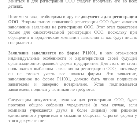
лениться и для регистрации ООО следует продумать его во все
деталях.
Помимо устава, необходимы и другие
документы для регистраци
ООО
. Вторым этапом пошаговой регистрации ООО будет являтьс
заполнение заявления на регистрацию ООО. Этот этап характере
только для самостоятельной регистрации ООО, поскольку пр
обращении в юридические компании заявления за вас будут писат
специалисты.
Заявление заполняется по форме Р11001
, в нем отражаютс
индивидуальные особенности и характеристики своей будуще
организационно-правовой формы предприятия. Для этого не стои
пользоваться шаблоном заявления на регистрацию ООО, поскольк
он не сможет учесть все нюансы фирмы. Это заявление
заполненное по форме Р11001, должно быть лично подписан
заявителем и заверено нотариально. Устав подписываетс
заявителем, подписи участников не требуются.
Следующим документом, нужным для регистрации ООО, буде
протокол общего собрания учредителей (в том случае, есл
компания учреждается двумя и более лицами) или решени
единственного учредителя о создании общества. Строгой формы 
этого документа нет.