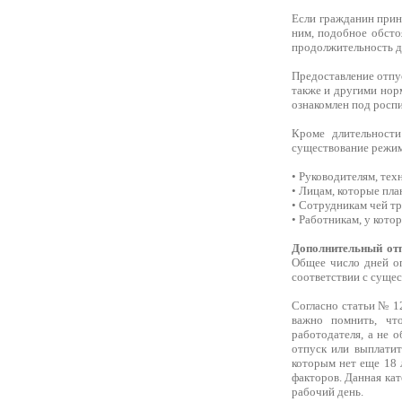
Если гражданин прин
ним, подобное обсто
продолжительность д
Предоставление отпус
также и другими нор
ознакомлен под роспи
Кроме длительности
существование режим
• Руководителям, тех
• Лицам, которые пл
• Сотрудникам чей т
• Работникам, у кото
Дополнительный от
Общее число дней оп
соответствии с суще
Согласно статьи № 1
важно помнить, чт
работодателя, а не 
отпуск или выплатит
которым нет еще 18 
факторов. Данная ка
рабочий день.