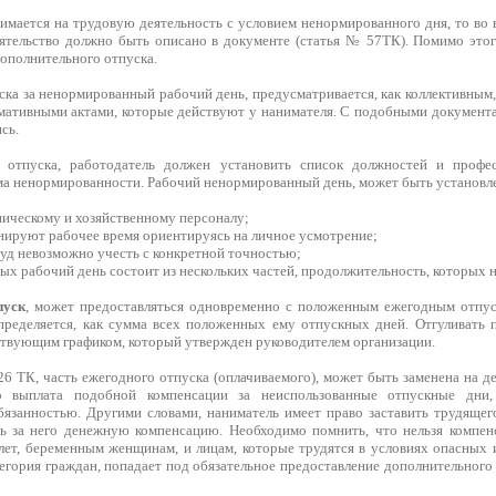
имается на трудовую деятельность с условием ненормированного дня, то во 
ятельство должно быть описано в документе (статья № 57ТК). Помимо этог
ополнительного отпуска.
ка за ненормированный рабочий день, предусматривается, как коллективным,
мативными актами, которые действуют у нанимателя. С подобными документ
сь.
 отпуска, работодатель должен установить список должностей и профе
а ненормированности. Рабочий ненормированный день, может быть установл
ническому и хозяйственному персоналу;
анируют рабочее время ориентируясь на личное усмотрение;
руд невозможно учесть с конкретной точностью;
рых рабочий день состоит из нескольких частей, продолжительность, которых 
пуск
, может предоставляться одновременно с положенным ежегодным отпус
ределяется, как сумма всех положенных ему отпускных дней. Отгуливать 
ствующим графиком, который утвержден руководителем организации.
26 ТК, часть ежегодного отпуска (оплачиваемого), может быть заменена на 
о выплата подобной компенсации за неиспользованные отпускные дни,
обязанностью. Другими словами, наниматель имеет право заставить трудящег
ь за него денежную компенсацию. Необходимо помнить, что нельзя компен
лет, беременным женщинам, и лицам, которые трудятся в условиях опасных
тегория граждан, попадает под обязательное предоставление дополнительног