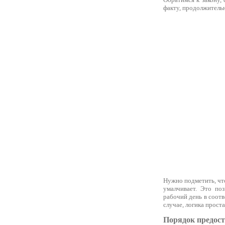
факту, продолжительн
Нужно подметить, что
умалчивает. Это поз
рабочий день в соот
случае, логика прост
Порядок предост