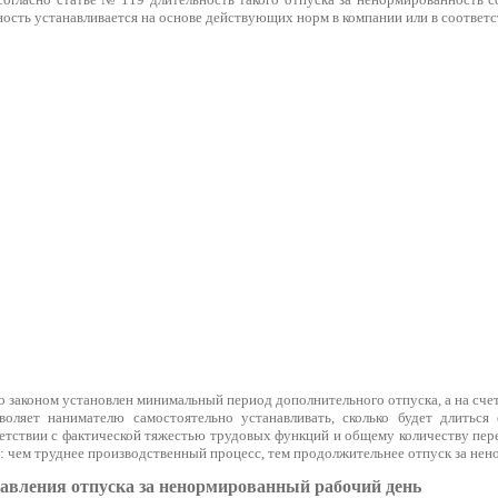
ость устанавливается на основе действующих норм в компании или в соответс
 законом установлен минимальный период дополнительного отпуска, а на сче
воляет нанимателю самостоятельно устанавливать, сколько будет длиться
ветствии с фактической тяжестью трудовых функций и общему количеству пер
а: чем труднее производственный процесс, тем продолжительнее отпуск за не
авления отпуска за ненормированный рабочий день