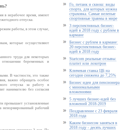
Го, петанк и сквош: виды
нь?
спорта, для которых нужна
страховка. Самые нелепые
ия в нерабочее время, имеют
спортивные травмы в мире
ежегодного отпуска.
3 перспективных бизнес-
ежим работы, в этом случае,
идей в 2018 году с рублем в
кармане
Бизнес с рублем в кармане:
икам, которые осуществляют
20 перспективных бизнес-
идей в 2018 году
ванного труда для некоторых
Startcom реальные отзывы:
в отношении беременных и
платит или лохотрон
Ключевая ставка ЦБ на
ыми. В частности, это также
сегодня снижена до 7,25%
вия, важно обращать особое
Бизнес идеи для пенсионера
ного отпуска за работу в
с минимальными
ит нанимателю без согласия
вложениями
5 лучших бизнес-идей без
сти превышает установленные
вложений 2018-2019
за ненормированный рабочий
Поздравление с 23 февраля
2018 года
Каким бизнесом заняться в
2018 году - десять лучших
составляет минимум 3 дня. По