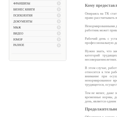
ФРАНШИЗЫ
Кому предоставл
БИЗНЕС КНИГИ
Опираясь на ТК стат
ПСИХОЛОГИЯ
право рассчитывать 
ДОКУМЕНТЫ
Ненормированными дн
М&Ж
работник может привл
ВИДЕО
Рабочий день с уст
ЮМОР
профессиональную де
РАЗНОЕ
Нужно знать, что за
категорий трудящи
несовершеннолетних
В этом случае, рабо
относится к тем ра
внимание при осущ
ненормированное вр
трудящегося, осущес
Тем не менее, даже 
временные нормы, до
день, является одним
Продолжительно
Обратимся к закону,