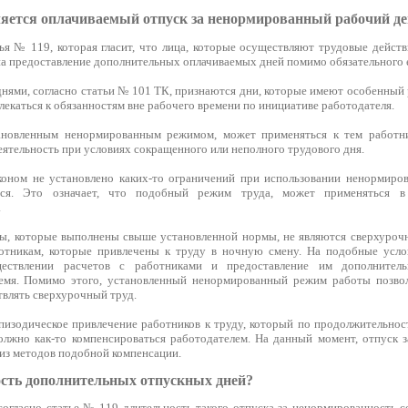
яется оплачиваемый отпуск за ненормированный рабочий де
ья № 119, которая гласит, что лица, которые осуществляют трудовые действ
на предоставление дополнительных оплачиваемых дней помимо обязательного 
ями, согласно статьи № 101 ТК, признаются дни, которые имеют особенный р
екаться к обязанностям вне рабочего времени по инициативе работодателя.
ановленным ненормированным режимом, может применяться к тем работн
ятельность при условиях сокращенного или неполного трудового дня.
коном не установлено каких-то ограничений при использовании ненормиро
хся. Это означает, что подобный режим труда, может применяться 
.
ты, которые выполнены свыше установленной нормы, не являются сверхурочн
ботникам, которые привлечены к труду в ночную смену. На подобные усло
ествлении расчетов с работниками и предоставление им дополнитель
емя. Помимо этого, установленный ненормированный режим работы позвол
твлять сверхурочный труд.
эпизодическое привлечение работников к труду, который по продолжительно
лжно как-то компенсироваться работодателем. На данный момент, отпуск 
 из методов подобной компенсации.
сть дополнительных отпускных дней?
 согласно статье № 119 длительность такого отпуска за ненормированность 