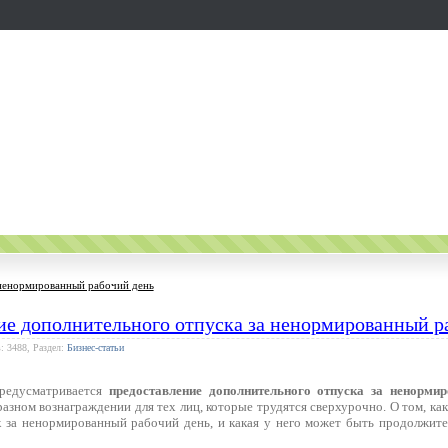
 ненормированный рабочий день
ие дополнительного отпуска за ненормированный р
: 3488, Раздел:
Бизнес-статьи
предусматривается
предоставление дополнительного отпуска за ненорми
азном вознаграждении для тех лиц, которые трудятся сверхурочно. О том, ка
 за ненормированный рабочий день, и какая у него может быть продолжите