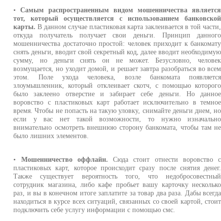
•
Самым распространенным видом мошенничества являетс
тот, который осуществляется с использованием банковско
карты.
В данном случае пластиковая карта заклеивается в той части
откуда получатель получает свои деньги. Принцип данног
мошенничества достаточно простой: человек приходит к банкомат
снять деньги, вводит свой секретный код, далее вводит необходиму
сумму, но деньги снять он не может. Безусловно, челове
возмущается, но уходит домой, и решает завтра разобраться во все
этом. Поле ухода человека, возле банкомата появляетс
злоумышленник, который отклеивает скотч, с помощью которог
было заклеено отверстие и забирает себе деньги. Но данно
воровство с пластиковых карт работает исключительно в темно
время. Чтобы не попасть на такую уловку, снимайте деньги днем, н
если у вас нет такой возможности, то нужно изначальн
внимательно осмотреть внешнюю сторону банкомата, чтобы там н
было лишних элементов.
•
Мошенничество оффлайн.
Сюда стоит отнести воровство 
пластиковых карт, которое происходит сразу после снятия денег
Также существует вероятность того, что недобросовестны
сотрудник магазина, либо кафе пробьет вашу карточку нескольк
раз, и вы в конечном итоге заплатите за товар два раза. Дабы всегд
находиться в курсе всех ситуаций, связанных со своей картой, стои
подключить себе услугу информации с помощью смс.