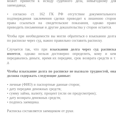
может привести к исходу судебного дела, невыгодному дл
заимодавца;
• согласно ст. 162 ГК РФ отсутствие документальног
подтверждения заключения сделки приводит к лишению сторо
права ссылаться на свидетельские показания, однако прав
приводить письменные и другие доказательства у сторон остается.
Чтобы при необходимости вы могли обратиться о взыскании долг
по расписке через суд, важно правильно составить расписку.
Случается так, что при
взыскании долга через суд расписк
имеется
, однако нельзя достоверно определить, кому и ке
передавались деньги, время их передачи, срок возврата средств и т
д.
Чтобы взыскание долга по расписке не вызвало трудностей, он
должна содержать следующие данные:
• личные (ФИО) и паспортные данные сторон;
• дату передачи денежных средств;
• сумму займа, валюту, процент (если он предусмотрен);
• дату возврата денежных средств;
• подпись заемщика.
Расписка составляется заемщиком от руки.