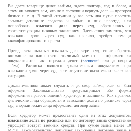
Вы даете товарищу денег взаймы, ждете полгода, год и более, 
затем он заявляет вам, что не в состоянии вернуть долг — прогоре
бизнес и т. д. В такой ситуации у вас есть два пути: простит
заемные денежные средства и забыть о них навсегда, ил
попробовать
взыскать долг через суд
, обратившись 
соответствующим исковым заявлением. Здесь стоит заметить, чт
взыскание долга через суд, как правило, требует помощ
квалифицированного юриста.
Прежде чем пытаться взыскать долг через суд, стоит обратит
внимание на один очень значимый момент — оформлен л
документально факт передачи денег (
или договоро
распиской
займа). Расписка является доказательным документом пр
взыскании долга через суд, и ее отсутствие значительно осложняе
ситуацию.
Доказательством может служить и договор займа, если он бы
оформлен. Законодательство предусматривает обе форм
оформления правоотношений кредитора и заемщика. Как правило
физические лица обращаются о взыскании долга по расписке чере
суд, а юридические лица оформляют договор займа.
Если кредитор может предоставить один из этих документов
взыскание долга по расписке
или по договору займа существенн
упрощает возврат заемных средств. При сумме займа менее 1
МРОТ законодательство допускает заключение договора займа 