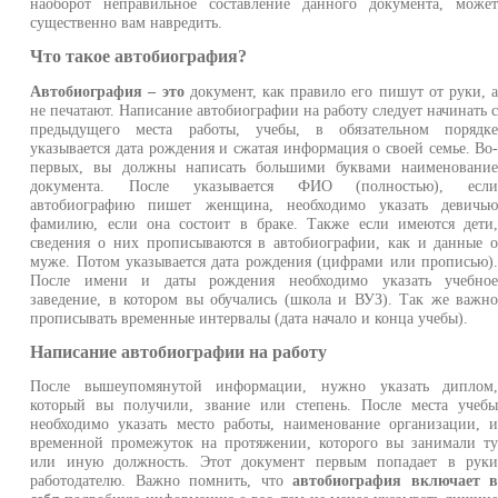
наоборот неправильное составление данного документа, може
существенно вам навредить.
Что такое автобиография?
Автобиография – это
документ, как правило его пишут от руки, 
не печатают. Написание автобиографии на работу следует начинать 
предыдущего места работы, учебы, в обязательном порядк
указывается дата рождения и сжатая информация о своей семье. Во
первых, вы должны написать большими буквами наименовани
документа. После указывается ФИО (полностью), есл
автобиографию пишет женщина, необходимо указать девичь
фамилию, если она состоит в браке. Также если имеются дети
сведения о них прописываются в автобиографии, как и данные 
муже. Потом указывается дата рождения (цифрами или прописью)
После имени и даты рождения необходимо указать учебно
заведение, в котором вы обучались (школа и ВУЗ). Так же важн
прописывать временные интервалы (дата начало и конца учебы).
Написание автобиографии на работу
После вышеупомянутой информации, нужно указать диплом
который вы получили, звание или степень. После места учеб
необходимо указать место работы, наименование организации, 
временной промежуток на протяжении, которого вы занимали т
или иную должность. Этот документ первым попадает в рук
работодателю. Важно помнить, что
автобиография включает 