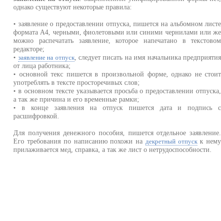
однако существуют некоторые правила:
• заявление о предоставлении отпуска, пишется на альбомном лист
формата А4, черными, фиолетовыми или синими чернилами или ж
можно распечатать заявление, которое напечатано в текстово
редакторе;
•
, следует писать на имя начальника предприяти
заявление на отпуск
от лица работника;
• основной текс пишется в произвольной форме, однако не стои
употреблять в тексте просторечивых слов;
• в основном тексте указывается просьба о предоставлении отпуска
а так же причина и его временные рамки;
• в конце заявления на отпуск пишется дата и подпись 
расшифровкой.
Для получения денежного пособия, пишется отдельное заявление
Его требования по написанию похожи на
к нем
декретный отпуск
прилаживается мед, справка, а так же лист о нетрудоспособности.