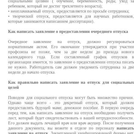
социальными целями ( обучение, беременность, роды, уход з
ребенком, который не достиг трехлетнего возраста);
• неоплачиваемый отпуск, предоставляется по просьбе сотрудника;
• творческий отпуск, предоставляется для научных работников
которые занимаются написанием диссертации).
Как написать заявление о предоставлении очередного отпуска
Очередное заявление на отпуск, должно регулироватьс
нормативным актом. Его окончание утверждается при участи
профсоюза не позже, чем за две недели до прихода новог
календарного года. Если составленный график отпусков 
организации имеется, то заявление о предоставлении отпуска писат
не нужно. Работодатель сам должен уведомить сотрудника за дв
недели до начало отпуска.
Как правильно написать заявление на отпуск для социальны
целей
Поводом для социального отпуска могут быть множество причин
Однако чаще всего - это декретный отпуск, который долже
предоставлять будущей маме, денежное пособие. В первую очеред
перед тем, как написать заявление на отпуск необходимо получит
лист, который будет свидетельствовать о вашей нетрудоспособности
Его должен выдать лечащий врач или врач акушер. После получени
данного документа, вы можете в отделе по персоналу
написат
заявление на отпуск
. Закрепленной унифицированной формы нет