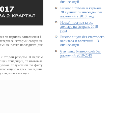
бизнес-идей
Бизнес с рублем в кармане:
20 лучших бизнес-идей без
вложений в 2018 году
Новый прогноз курса
доллара на февраль 2018
года
лся ли
порядок заполнения 6-
Бизнес с нуля без стартового
атериале, который создан на
капитала и вложений – 3
ами не позже последнего дня
бизнес-идеи
6 лучших бизнес-идей без
вложений 2018-2019
 и второй разделы. В первом
ающей тенденции, от итоговых
 суммах полученной по факту
 информацию о трех последних
 или девять месяцев.