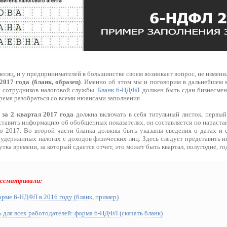
сяц, и у предпринимателей в большинстве своем возникает вопрос, не измени
017 года (бланк, образец)
. Именно об этом мы и поговорим в дальнейшем м
 сотрудников налоговой службы.
Бланк 6-НДФЛ
должен быть сдан бизнесмен
время разобраться со всеми нюансами заполнения.
за 2 квартал 2017 года
должна включать в себя титульный листок, первый
дставить информацию об обобщенных показателях, он составляется по нараст
ло 2017. Во второй части бланка должны быть указаны сведения о датах и
б удержанных налогах с доходов физических лиц. Здесь следует представить
тка времени, за который сдается отчет, это может быть квартал, полугодие, год
ассматривали:
рме 6-НДФЛ в 2016 году (бланк, пример)
 для всех работодателей: форма 6-НДФЛ (скачать бланк)