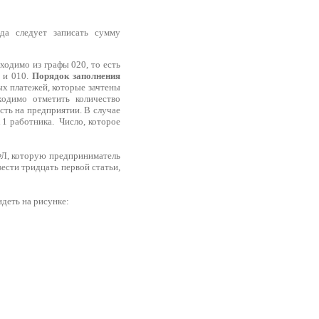
да следует записать сумму
ходимо из графы 020, то есть
0 и 010.
Порядок заполнения
х платежей, которые зачтены
ходимо отметить количество
сть на предприятии. В случае
 1 работника. Число, которое
ДФЛ, которую предприниматель
ести тридцать первой статьи,
идеть на рисунке: