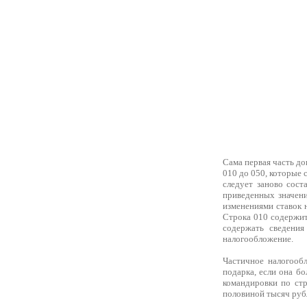
Сама первая часть до
010 до 050, которые 
следует заново сост
приведенных значени
изменениями ставок 
Строка 010 содержит
содержать сведения
налогообложение.
Частичное налогооб
подарка, если она б
командировки по стр
половиной тысяч руб