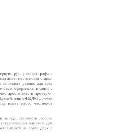
первую группу входят графы с
сли имеет место новая ставка,
 заполнять разово, для всех
ые были оформлены в связи с
чно просто внести прочерки.
 Здесь
бланк 6-НДФЛ
должен
где имеет место частичное
и за год, стоимости любого
 установленных лимитов. Для
ает выплату не более двух с