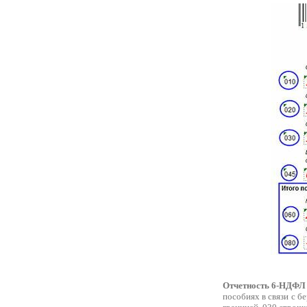
Отчетность 6-НДФЛ 
пособиях в связи с б