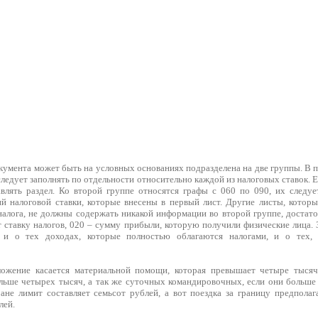
кумента может быть на условных основаниях подразделена на две группы. В 
следует заполнять по отдельности относительно каждой из налоговых ставок. Е
авлять раздел. Ко второй группе относятся графы с 060 по 090, их следует
й налоговой ставки, которые внесены в первый лист. Другие листы, котор
налога, не должны содержать никакой информации во второй группе, достато
 ставку налогов, 020 – сумму прибыли, которую получили физические лица.
 и о тех доходах, которые полностью облагаются налогами, и о тех, 
ложение касается материальной помощи, которая превышает четыре тысяч
ольше четырех тысяч, а так же суточных командировочных, если они больше
ане лимит составляет семьсот рублей, а вот поездка за границу предполаг
лей.