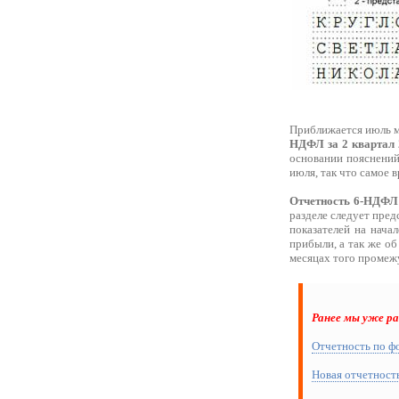
Приближается июль ме
НДФЛ за 2 квартал 2
основании пояснений
июля, так что самое 
Отчетность 6-НДФЛ 
разделе следует пре
показателей на нача
прибыли, а так же о
месяцах того промежу
Ранее мы уже р
Отчетность по фо
Новая отчетность