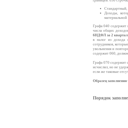
границей. 030 строчк
Стандартный,
Доходы, кото
материальной 
Графа 040 содержит 
числа общих доходов
6НДФЛ за 2 квартал
в налог из дохода 
сотрудников, которые
увольнения и повторн
содержит 060, должн
Графа 070 содержит 
исчислил, но не удер
если же таковые отсу
Образец заполнения 
Порядок заполне