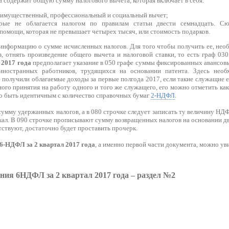
а содержит общую сумму налогового вычета, которая включает в себя:
 имущественный, профессиональный и социальный вычет;
рые не облагается налогом по правилам статьи двести семнадцать. Сю
помощи, которая не превышает четырех тысяч, или стоимость подарков.
информацию о сумме исчисленных налогов. Для того чтобы получить ее, необ
, отнять произведение общего вычета и налоговой ставки, то есть граф 03
 2017 года
предполагает указание в 050 графе суммы фиксированных авансовы
иностранных работников, трудящихся на основании патента. Здесь необ
 получили облагаемые доходы за первые полгода 2017, если такие служащие е
ого принятия на работу одного и того же служащего, его можно отметить как
о быть идентичным с количество справочных бумаг
2-НДФЛ
.
сумму удержанных налогов, а в 080 строчке следует записать ту величину Н
жал. В 090 строчке прописывают сумму возвращенных налогов на основании дв
тствуют, достаточно будет проставить прочерк.
6-НДФЛ за 2 квартал 2017 года
, а именно первой части документа, можно ув
ния 6НДФЛ за 2 квартал 2017 года – раздел №2