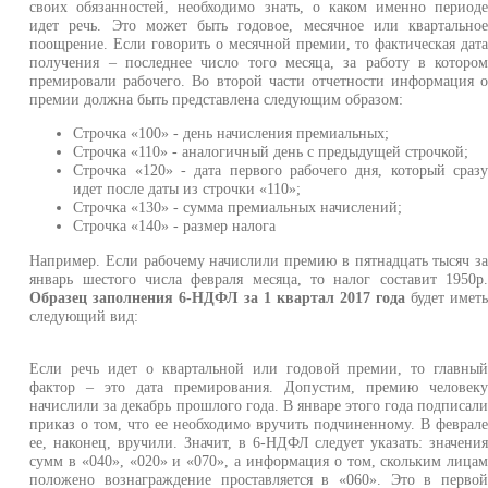
своих обязанностей, необходимо знать, о каком именно период
идет речь. Это может быть годовое, месячное или квартально
поощрение. Если говорить о месячной премии, то фактическая дат
получения – последнее число того месяца, за работу в которо
премировали рабочего. Во второй части отчетности информация 
премии должна быть представлена следующим образом:
Строчка «100» - день начисления премиальных;
Строчка «110» - аналогичный день с предыдущей строчкой;
Строчка «120» - дата первого рабочего дня, который сраз
идет после даты из строчки «110»;
Строчка «130» - сумма премиальных начислений;
Строчка «140» - размер налога
Например. Если рабочему начислили премию в пятнадцать тысяч з
январь шестого числа февраля месяца, то налог составит 1950р
Образец заполнения 6-НДФЛ за 1 квартал 2017 года
будет имет
следующий вид:
Если речь идет о квартальной или годовой премии, то главны
фактор – это дата премирования. Допустим, премию человек
начислили за декабрь прошлого года. В январе этого года подписал
приказ о том, что ее необходимо вручить подчиненному. В феврал
ее, наконец, вручили. Значит, в 6-НДФЛ следует указать: значени
сумм в «040», «020» и «070», а информация о том, скольким лица
положено вознаграждение проставляется в «060». Это в перво