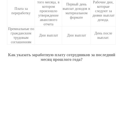
того месяца, в
Рабочие дни,
Первый день
котором
которые
Плата за
выплат доходов в
произошло
следуют за
переработку
материальном
утверждение
днями выплат
формате
авансового
дохода.
отчета
Премиальные по
гражданским
День после
Дни выплат
Дни выплат
трудовым
выплат.
соглашениям
Как указать заработную плату сотрудников за последний
месяц прошлого года?