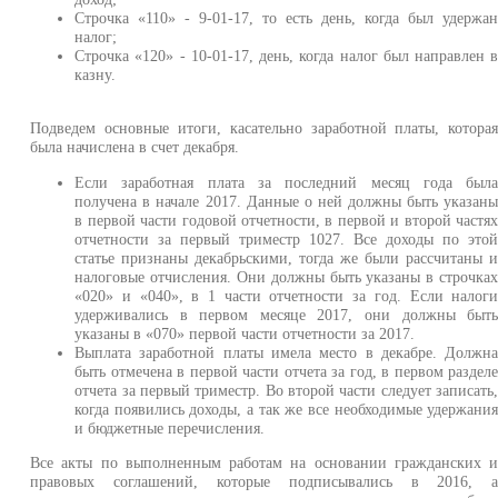
Строчка «110» - 9-01-17, то есть день, когда был удержа
налог;
Строчка «120» - 10-01-17, день, когда налог был направлен 
казну.
Подведем основные итоги, касательно заработной платы, котора
была начислена в счет декабря.
Если заработная плата за последний месяц года был
получена в начале 2017. Данные о ней должны быть указан
в первой части годовой отчетности, в первой и второй частя
отчетности за первый триместр 1027. Все доходы по это
статье признаны декабрьскими, тогда же были рассчитаны 
налоговые отчисления. Они должны быть указаны в строчка
«020» и «040», в 1 части отчетности за год. Если налог
удерживались в первом месяце 2017, они должны быт
указаны в «070» первой части отчетности за 2017.
Выплата заработной платы имела место в декабре. Должн
быть отмечена в первой части отчета за год, в первом раздел
отчета за первый триместр. Во второй части следует записать
когда появились доходы, а так же все необходимые удержани
и бюджетные перечисления.
Все акты по выполненным работам на основании гражданских 
правовых соглашений, которые подписывались в 2016, 