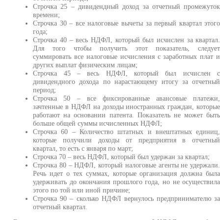
Строчка 25 – дивидендный доход за отчетный промежуто
времени;
Строчка 30 – все налоговые вычеты за первый квартал этог
года;
Строчка 40 – весь НДФЛ, который был исчислен за квартал
Для того чтобы получить этот показатель, следуе
суммировать все налоговые исчисления с заработных плат 
других выплат физическим лицам;
Строчка 45 – весь НДФЛ, который был исчислен 
дивидендного дохода по нарастающему итогу за отчетны
период;
Строчка 50 – все фиксированные авансовые платежи
зачтенные в НДФЛ на доходы иностранных граждан, которы
работают на основании патента. Показатель не может быт
больше общей суммы исчисленных НДФЛ;
Строчка 60 – Количество штатных и внештатных единиц
которые получили доходы от предприятия в отчетны
квартал, то есть с января по март;
Строчка 70 – весь НДФЛ, который был удержан за квартал;
Строчка 80 – НДФЛ, который налоговые агенты не удержали
Речь идет о тех суммах, которые организация должна был
удерживать до окончания прошлого года, но не осуществил
этого по той или иной причине;
Строчка 90 – сколько НДФЛ вернулось предпринимателю з
отчетный квартал.