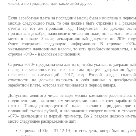
число, а не тридцатое, или какое-либо другое.
Если заработная плата за последний месяц была начислена в перво
месяце следующего года, то она должна быть отражена в 1 раздел
отчета за тот же прошлый год. Подучается, что доходы был
признаны в декабре, налоговые отчисления тоже, но выплаты имел
место в январе. Значит, декларационный документ по 2016 год
будет содержать следующую информацию: В строчке «020
указываются начисленные налоги, то есть декабрьские зарплаты, а 
строчке «040» - налоговые исчисления.
Строчка «070» предназначена для того, чтобы указывать удержанны
налог, не увеличивается, так как сам процесс удержания буде
перенесен на следующий, 2017, год. Второй раздел годово
отчетности не должен включать в себя данные о декабрьско
заработной плате, которая выплачивается в период января.
Допустим, девятого числа января месяца компания рассчиталась 
подчиненными, начислив им четверть миллиона в счет заработно
платы. Тринадцатипроцентный налог составит тридцать две 
половиной тысячи рублей, и это значение следует внести в строчк
«070» декларации за первый триместр, Во 2 разделе должно имет
место следующее распределение дат:
Строчка «100» - 31-12-19, то есть день, когда был получе
доход;