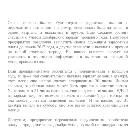
Очень сложно бывает бухгалтерам определиться именно 
переходными выплатами, например, если оплата была начислена 
одном квартале, а выплачена в другом. Еще сложнее обстои
ситуация с учетом декабрьских зарплат прошлого года. Некоторы
предприятия предпочли выплатить своим служащим заработны
платы до начала 2017 года, а другие перенесли и выплаты и преми
на новый отчетный период. Но вопрос остается: следует л
учитывать в отчетности информацию о выплатах за последни
месяц прошлого года.
Если предприниматель рассчитался с подчиненными в прошло
году, то даже при окончательной выплате зарплат до конца декабря
этот месяц еще нельзя считать завершенным 30 числа. Иным
словами, заработная плата может быть принята в качестве аванса
Учитывая, что 31 числа начальник еще не должен исчислять НДФ
из зарплат, ведь это возможно только в последний день месяца, т
она может считаться авансовой выплатой. И не важно, что 3
декабря выпало на субботу, оно все равно остается крайним дне
месяца.
Допустим, предприятие перечислило подчиненным заработну
плату за тридцатое число декабря месяца суммой сто двадцать тыся