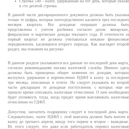
Строчка 140 – налог, удержанный на тот день, который указа
в сто десятой строчке.
В данной части декларационного документа должны быть указан
только те цифры, которые непосредственно касаются трех последни
месяцев квартала. Все доходные операции должны быт
представлены с учетом разбивки согласно датам: январские
февральские и мартовские доходы текущего года. В отчетности з
первый квартал не должны учитываться никакие финансовы
передвижения, касающиеся второго периода. Как выглядит второ
раздел, мы покажем на рисунке.
В данном разделе указываются все данные по последний день марта
согласно рекомендациям письма налоговой службы. Именно здес
должны быть приведены общие значения по доходам, которы
коснулось удержание и перечисление НДФЛ в казну за последни
три месяца, описанных в отчете. Не следует указывать во второ
части декларации те доходные поступления, с которых еще н
пришло время списывать налоговые отчисления. О нем необходим
будет упомянуть тогда, когда придет время выплачивать налоговы
отчисления по ГДФЛ.
Допустим, заплатить подрядчику следует в последний день марта
Следовательно, налог НДФЛ с этой выплаты должен быть внесен 
казну до третьего апреля, ввиду того первое и второе – выходные
Из этого следует, что даже если работодатель перевел налоговы