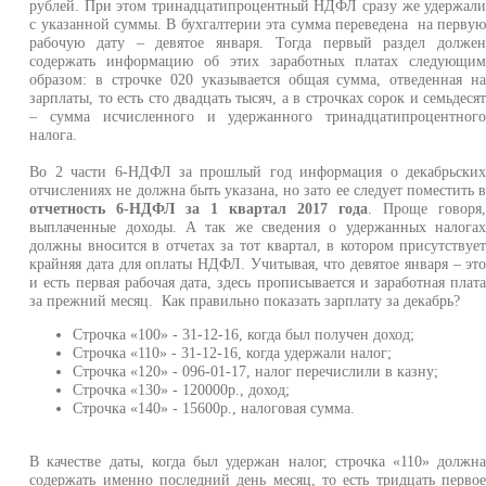
рублей. При этом тринадцатипроцентный НДФЛ сразу же удержал
с указанной суммы. В бухгалтерии эта сумма переведена на перву
рабочую дату – девятое января. Тогда первый раздел долже
содержать информацию об этих заработных платах следующи
образом: в строчке 020 указывается общая сумма, отведенная н
зарплаты, то есть сто двадцать тысяч, а в строчках сорок и семьдеся
– сумма исчисленного и удержанного тринадцатипроцентног
налога.
Во 2 части 6-НДФЛ за прошлый год информация о декабрьски
отчислениях не должна быть указана, но зато ее следует поместить 
отчетность 6-НДФЛ за 1 квартал 2017 года
. Проще говоря
выплаченные доходы. А так же сведения о удержанных налога
должны вносится в отчетах за тот квартал, в котором присутствуе
крайняя дата для оплаты НДФЛ. Учитывая, что девятое января – эт
и есть первая рабочая дата, здесь прописывается и заработная плат
за прежний месяц. Как правильно показать зарплату за декабрь?
Строчка «100» - 31-12-16, когда был получен доход;
Строчка «110» - 31-12-16, когда удержали налог;
Строчка «120» - 096-01-17, налог перечислили в казну;
Строчка «130» - 120000р., доход;
Строчка «140» - 15600р., налоговая сумма.
В качестве даты, когда был удержан налог, строчка «110» должн
содержать именно последний день месяц, то есть тридцать перво