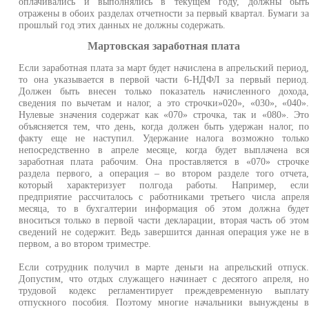
оплачивались и выполнялись в текущем году, должны быт
отражены в обоих разделах отчетности за первый квартал. Бумаги з
прошлый год этих данных не должны содержать.
Мартовская заработная плата
Если заработная плата за март будет начислена в апрельский период
то она указывается в первой части 6-НДФЛ за первый период
Должен быть внесен только показатель начисленного дохода
сведения по вычетам и налог, а это строчки»020», «030», «040»
Нулевые значения содержат как «070» строчка, так и «080». Эт
объясняется тем, что день, когда должен быть удержан налог, п
факту еще не наступил. Удержание налога возможно тольк
непосредственно в апреле месяце, когда будет выплачена вс
заработная плата рабочим. Она проставляется в «070» строчк
раздела первого, а операция – во втором разделе того отчета
который характеризует полгода работы. Например, есл
предприятие рассчиталось с работниками третьего числа апрел
месяца, то в бухгалтерии информация об этом должна буде
вноситься только в первой части декларации, вторая часть об это
сведений не содержит. Ведь завершится данная операция уже не 
первом, а во втором триместре.
Если сотрудник получил в марте деньги на апрельский отпуск
Допустим, что отдых служащего начинает с десятого апреля, н
трудовой кодекс регламентирует преждевременную выплат
отпускного пособия. Поэтому многие начальники вынуждены 