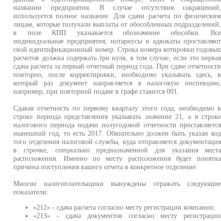
названии предприятия. В случае отсутствия сокращений
используется полное название. Для сдачи расчета по физически
лицам, которые получали выплаты от обособленных подразделений
в поле КПП указывается обозначение обособки. Вс
индивидуальные предприятия, нотариусы и адвокаты проставляю
свой идентификационный номер. Строка номера котировки годовы
расчетов должна содержать три нуля, в том случае, если это перва
сдача расчета за первый отчетный период года. При сдаче отчетност
повторно, после корректировки, необходимо указывать здесь, 
который раз документ направляется в налоговую инспекцию
например, при повторной подаче в графе ставится 001.
Сдавая отчетность по первому кварталу этого года, необходимо 
строке периода представления указывать значение 21, а в строк
налогового периода подачи полугодовой отчетности проставляетс
нынешний год, то есть 2017. Обязательно должен быть указан ко
того отделения налоговой службы, куда отправляется документаци
в строчке, специально предназначенной для указания мест
расположения. Именно по месту расположения будет понятн
причина поступления вашего отчета в конкретное отделение.
Многие налогоплательщики вынуждены отражать следующи
показатели:
«212» - сдача расчета согласно месту регистрации компании;
«213» - сдача документов согласно месту регистраци