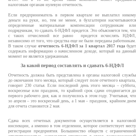
налоговым органам нулевую отчетность.
Если предприниматель в первом квартале не выплатил ником
деньги на руки, но, тем не менее, в бухгалтерии насчитываютс
определенные материальные компенсации сотрудникам ил
подрядчикам, то сдавать 6-НДФЛ придется. Это объясняется тем, чт
с таких отчислений все равно придется исчислять НДФЛ
независимо от того, что средства еще не были переданы работникам
В таком случае
отчетность 6-НДФЛ за 1 квартал 2017 года
буде
содержать информацию о начисленном доходе, который на данны
момент не является удержанным.
За какой период составлять и сдавать 6-НДФЛ
Отчетность должна быть представлена в органы налоговой служб
до окончания того месяца, который следует поле отчетного квартала
говорит 230 статья. Если последний день этого месяца – суббота
воскресенье или праздник, то крайний срок сдачи отодвигается д
первого рабочего дня, как и получилось в этом году. Учитывая, чт
зо апреля – это воскресный день, а 1 мая – праздник, крайним дне
для отчета становится 2 мая.
Сдача всех отчетных документов осуществляется в налогово
инспекции, а именно в том отделении, которое соответствует мест
регистрации предприятия. Большинство обществ с ограниченно
ответственностью направляют отчетность в отдел, расположенны