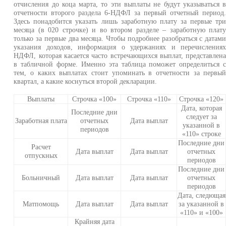
отчисления до коца марта, то эти выплаты не будут указываться 
отчетности второго раздела 6-НДФЛ за первый отчетный период
Здесь понадобится указать лишь заработную плату за первые тр
месяца (в 020 строчке) и во втором разделе – заработную плат
только за первые два месяца. Чтобы подробнее разобраться с датам
указания доходов, информация о удержаниях и перечисления
НДФЛ, которая касается часто встречающихся выплат, представлен
в табличной форме. Именно эта таблица поможет определиться 
тем, о каких выплатах стоит упоминать в отчетности за первы
квартал, а какие коснуться второй декларации.
Выплаты
Строчка «100»
Строчка «110»
Строчка «120»
Дата, которая
Последние дни
следует за
Заработная плата
отчетных
Дата выплат
указанной в
периодов
«110» строке
Последние дни
Расчет
Дата выплат
Дата выплат
отчетных
отпускных
периодов
Последние дни
Больничный
Дата выплат
Дата выплат
отчетных
периодов
Дата, следющая
Матпомощь
Дата выплат
Дата выплат
за указанной в
«110» и «100»
Крайняя дата