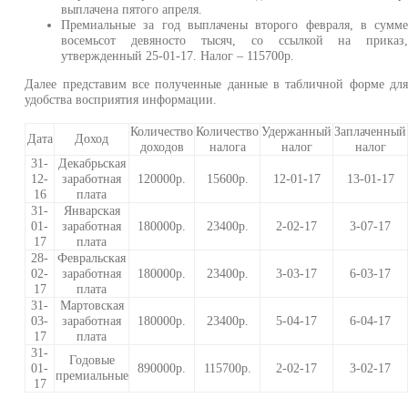
выплачена пятого апреля.
Премиальные за год выплачены второго февраля, в сумм
восемьсот девяносто тысяч, со ссылкой на приказ
утвержденный 25-01-17. Налог – 115700р.
Далее представим все полученные данные в табличной форме дл
удобства восприятия информации.
Количество
Количество
Удержанный
Заплаченный
Дата
Доход
доходов
налога
налог
налог
31-
Декабрьская
12-
заработная
120000р.
15600р.
12-01-17
13-01-17
16
плата
31-
Январская
01-
заработная
180000р.
23400р.
2-02-17
3-07-17
17
плата
28-
Февральская
02-
заработная
180000р.
23400р.
3-03-17
6-03-17
17
плата
31-
Мартовская
03-
заработная
180000р.
23400р.
5-04-17
6-04-17
17
плата
31-
Годовые
01-
890000р.
115700р.
2-02-17
3-02-17
премиальные
17