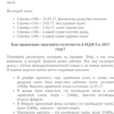
части.
Во второй части:
Строчка «100» - 31-01-17, фактически доход был получен;
Строчка «110» - 2-02-17, был удержан налог;
Строчка «120» - 3-02-17, налог перечислен;
Строчка «130» - в какой сумме получен доход;
Строчка «140» - в какой сумме удержан налог.
Как правильно заполнить отчетность 6-НДФЛ в 2017
году?
Попробуем рассмотреть ситуацию на примере. Итак, у нас ест
компания, в которой трудится десять рабочих. Все они получаю
доход с учетом тринадцатипроцентной ставки и не имеют вычетов
В первом квартале имели место следующие выплаты:
В декабре прошлого года заработная плата в сумме ст
двадцати тысяч была начислена рабочим, налог состави
15600р. Выплата заработной платы состоялась 12-01-17.
В январе было начислено сто восемьдесят тысяч в сче
заработной платы, налог – 23400р., выплата состоялас
второго февраля.
В Феврале зарплатный фонд составил сто восемьдесят тысяч
налог 23400р., выплата – третьего марта.
Мартовская зарплата – сто восемьдесят тысяч, налог 23400р