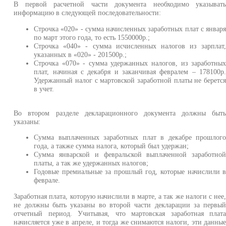
В первой расчетной части документа необходимо указыват
информацию в следующей последовательности:
Строчка «020» - сумма начисленных заработных плат с январ
по март этого года, то есть 1550000р.;
Строчка «040» - сумма исчисленных налогов из зарплат
указанных в «020» - 201500р.;
Строчка «070» - сумма удержанных налогов, из заработны
плат, начиная с декабря и заканчивая февралем – 178100р
Удержанный налог с мартовской заработной платы не беретс
в учет.
Во втором разделе декларационного документа должны быт
указаны:
Сумма выплаченных заработных плат в декабре прошлог
года, а также сумма налога, который был удержан;
Сумма январской и февральской выплаченной заработно
платы, а так же удержанных налогов;
Годовые премиальные за прошлый год, которые начислили 
феврале.
Заработная плата, которую начислили в марте, а так же налоги с нее
не должны быть указаны во второй части декларации за первы
отчетный период. Учитывая, что мартовская заработная плат
начисляется уже в апреле, и тогда же снимаются налоги, эти данны