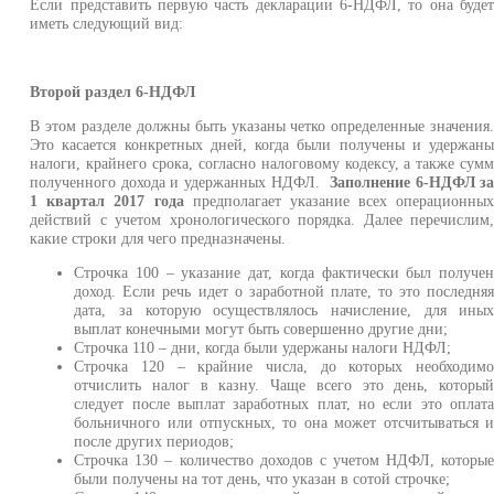
Если представить первую часть декларации 6-НДФЛ, то она буде
иметь следующий вид:
Второй раздел 6-НДФЛ
В этом разделе должны быть указаны четко определенные значения
Это касается конкретных дней, когда были получены и удержан
налоги, крайнего срока, согласно налоговому кодексу, а также сум
полученного дохода и удержанных НДФЛ.
Заполнение 6-НДФЛ з
1 квартал 2017 года
предполагает указание всех операционны
действий с учетом хронологического порядка. Далее перечислим
какие строки для чего предназначены.
Строчка 100 – указание дат, когда фактически был получе
доход. Если речь идет о заработной плате, то это последня
дата, за которую осуществлялось начисление, для ины
выплат конечными могут быть совершенно другие дни;
Строчка 110 – дни, когда были удержаны налоги НДФЛ;
Строчка 120 – крайние числа, до которых необходим
отчислить налог в казну. Чаще всего это день, которы
следует после выплат заработных плат, но если это оплат
больничного или отпускных, то она может отсчитываться 
после других периодов;
Строчка 130 – количество доходов с учетом НДФЛ, которы
были получены на тот день, что указан в сотой строчке;