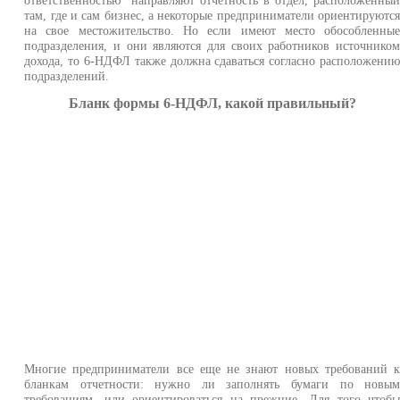
там, где и сам бизнес, а некоторые предприниматели ориентируютс
на свое местожительство. Но если имеют место обособленны
подразделения, и они являются для своих работников источнико
дохода, то 6-НДФЛ также должна сдаваться согласно расположени
подразделений.
Бланк формы 6-НДФЛ, какой правильный?
Многие предприниматели все еще не знают новых требований 
бланкам отчетности: нужно ли заполнять бумаги по новы
требованиям, или ориентироваться на прежние. Для того чтоб