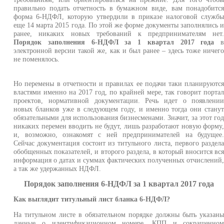
правильно подать отчетность в бумажном виде, вам понадобитс
форма 6-НДФЛ, которую утвердили в приказе налоговой служб
еще 14 марта 2015 года. По этой же форме документы заполнялись 
ранее, никаких новых требований к предпринимателям нет
Порядок заполнения 6-НДФЛ за 1 квартал 2017 года
электронной версии такой же, как и был ранее – здесь тоже ничег
не поменялось.
Но перемены в отчетности и правилах ее подачи таки планируютс
властями именно на 2017 год, по крайней мере, так говорит порта
проектов, нормативной документации. Речь идет о появлени
новых бланков уже в следующем году, и именно тогда они стану
обязательными для использования бизнесменами. Значит, за этот го
никаких перемен вводить не будут, лишь разработают новую форму
и, возможно, ознакомят с ней предпринимателей на будущее
Сейчас документация состоит из титульного листа, первого раздел
обобщенных показателей, и второго раздела, в который вносится вс
информация о датах и суммах фактических полученных отчислений
а так же удержанных НДФЛ.
Порядок заполнения 6-НДФЛ за 1 квартал 2017 года
Как выглядит титульный лист бланка 6-НДФЛ?
На титульном листе в обязательном порядке должны быть указан
данные о идентификационном номере, КПП и сокращенно