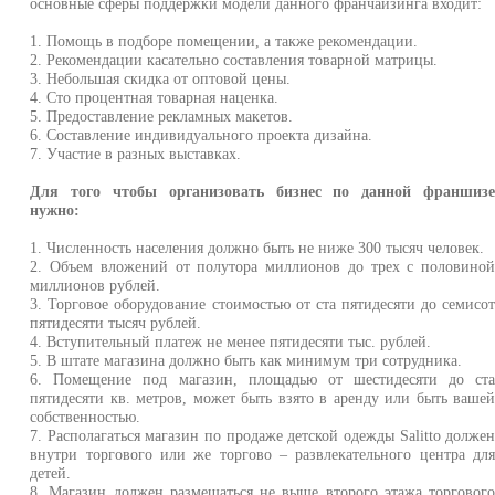
основные сферы поддержки модели данного франчайзинга входит:
1. Помощь в подборе помещении, а также рекомендации.
2. Рекомендации касательно составления товарной матрицы.
3. Небольшая скидка от оптовой цены.
4. Сто процентная товарная наценка.
5. Предоставление рекламных макетов.
6. Составление индивидуального проекта дизайна.
7. Участие в разных выставках.
Для того чтобы организовать бизнес по данной франшиз
нужно:
1. Численность населения должно быть не ниже 300 тысяч человек.
2. Объем вложений от полутора миллионов до трех с половино
миллионов рублей.
3. Торговое оборудование стоимостью от ста пятидесяти до семисо
пятидесяти тысяч рублей.
4. Вступительный платеж не менее пятидесяти тыс. рублей.
5. В штате магазина должно быть как минимум три сотрудника.
6. Помещение под магазин, площадью от шестидесяти до ст
пятидесяти кв. метров, может быть взято в аренду или быть ваше
собственностью.
7. Располагаться магазин по продаже детской одежды Salitto долже
внутри торгового или же торгово – развлекательного центра дл
детей.
8. Магазин должен размещаться не выше второго этажа торговог