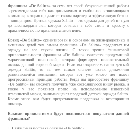
Франшиза «De Salitto»
за семь лет своей безукоризненной работ
зарекомендовала себя как динамичная и стабильно развивающаяс
компания, которая предлагает своим партнерам эффективную бизне
– концепцию. Детская одежда Salitto – это одежда для детей от нул
до шестнадцати лет, которая сочетает в себе стиль и красоту 
практичностью по привлекательной цене.
Бренд «De Salitto»
ориентирован в основном на жизнерадостных 
активных детей тем самым франшиза «De Salitto» предлагает и
одежду на все случаи жизни. С точки зрения финансово
привлекательности франшиза «De Salitto» считается продуманно
маркетинговой политикой, которая формирует положительны
имидж данной торговой марки. Если вы откроете магазин детско
одежды Salitto, то вы тем самым станете частью динамичн
развивающейся компании, которая вот уже много лет имее
прогрессивный принцип работы. Когда вы приобретете франшиз
«De Salitto» вы сможете получить уже состоявшуюся нишу рынка, 
также у вас появится право на использование известно
итальянской марки, занимающейся продажей детской одежды Salitto
Кроме этого вам будет предоставлена поддержка и всестороння
помощь.
Какими привилегиями будут пользоваться покупатели данно
франшизы?
1. Стабильная поставка одежды «De Salitto».