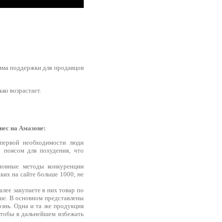
амма поддержки для продавцов
ко возрастает.
нес на Амазоне:
 первой необходимости люди
о поясом для похудения, что
новные методы конкуренции
ких на сайте больше 1000, не
лее закупаете в них товар по
чше. В основном представлены
ознь. Одна и та же продукция
Чтобы в дальнейшем избежать