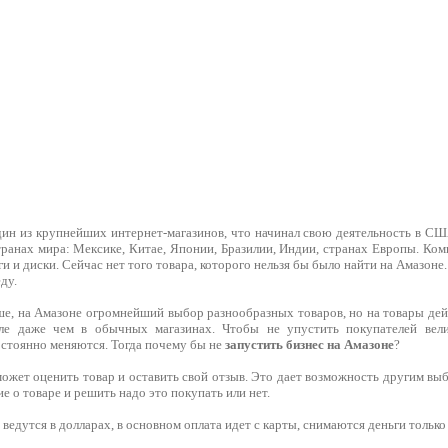
ин из крупнейших интернет-магазинов, что начинал свою деятельность в СШ
ранах мира: Мексике, Китае, Японии, Бразилии, Индии, странах Европы. Ком
ги и диски. Сейчас нет того товара, которого нельзя бы было найти на Амазоне
ду.
ше, на Амазоне огромнейший выбор разнообразных товаров, но на товары дей
ле даже чем в обычных магазинах. Чтобы не упустить покупателей вел
остоянно меняются. Тогда почему бы не
запустить бизнес на Амазоне
?
ожет оценить товар и оставить свой отзыв. Это дает возможность другим вы
е о товаре и решить надо это покупать или нет.
ведутся в долларах, в основном оплата идет с карты, снимаются деньги только т