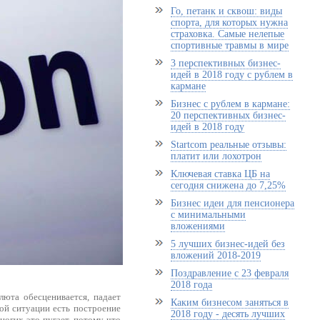
Го, петанк и сквош: виды
спорта, для которых нужна
страховка. Самые нелепые
спортивные травмы в мире
3 перспективных бизнес-
идей в 2018 году с рублем в
кармане
Бизнес с рублем в кармане:
20 перспективных бизнес-
идей в 2018 году
Startcom реальные отзывы:
платит или лохотрон
Ключевая ставка ЦБ на
сегодня снижена до 7,25%
Бизнес идеи для пенсионера
с минимальными
вложениями
5 лучших бизнес-идей без
вложений 2018-2019
Поздравление с 23 февраля
2018 года
юта обесценивается, падает
Каким бизнесом заняться в
ой ситуации есть построение
2018 году - десять лучших
ногих это пугает, потому что