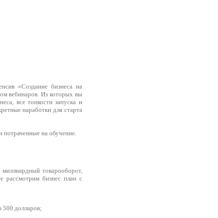
енсив «Создание бизнеса на
вом вебинаров. Из которых вы
неса, все тонкости запуска и
кретные наработки для старта
ги потраченные на обучение.
о миллиардный товарооборот,
е рассмотрим бизнес план с
в 500 долларов;