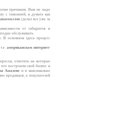
ногим причинам. Вам не надо
ву с таможней, и думать как
mazon.com
сделал все уже за
ависимости от габаритов и
ыгодно обслуживать.
и. В основном здесь процесс
т.е.
американском интернет-
просов, ответить на которые
 что построили свой бизнес и
 на Амазоне
и в максимально
лно продавцов, а покупателей