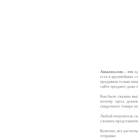
Amazon.com – это
од
есть в крупнейших ст
продавала только кни
сайте продают даже е
Как было сказано вы
почему здесь дешев
скидочного товара п
Любой покупатель см
сложить представлени
Конечно, все расчеты 
отправке.