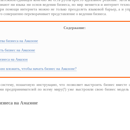
знают ни языка ни основ ведения бизнеса, но мир меняется и интернет техн
при помощи интернета можно не только преодолеть языковой барьер, а и упр
о совершенно переворачивает представление о ведении бизнеса.
Содержание:
тва бизнеса на Амазоне
ить бизнес на Амазоне
изнеса на Амазон
жно вложить, чтобы начать бизнес на Амазоне?
систему, пошаговую инструкцию, что позволяет выстроить бизнес вместе 
ни предпринимателей по всему миру(!) уже выстроили свою бизнес модель
знеса на Амазоне