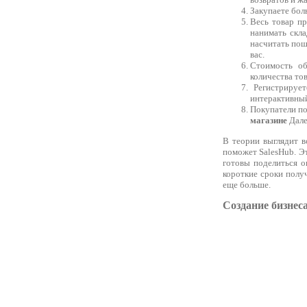
Закупаете бол
Весь товар пр
нанимать скла
насчитать пош
вас.
Стоимость об
количества то
Регистрирует
интерактивный
Покупатели по
магазине
Дале
В теории выглядит в
поможет SalesHub. Э
готовы поделиться 
короткие сроки получ
еще больше.
Создание бизнес