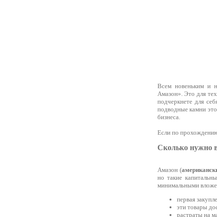
Всем новеньким и 
Амазон». Это для тех
подчеркнете для себ
подводные камни это
бизнеса.
Если по прохождению 
Сколько нужно в
Амазон (
американски
но такие капитальн
минимальными вложе
первая закупл
эти товары до
растраты на м