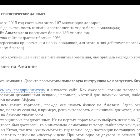
 статистические данные:
е за 2015 год составили около 107 миллиардов долларов;
й день стоимость компании составляет на много больше миллиарда;
айт
Amazon.com
посещают больше 186 миллионов;
чка сайта возрастает больше 20%;
тересована привлечением новых продавцов, для этого в них действует прогр
nt by Amazon).
 это крупнейшая интернет ритейлинговая компания, чья прибыль ежегодно толь
изнес на Амазоне
эта компания. Давайте рассмотрим
пошаговую инструкцию
как запустить биз
есь как предприниматель
и изучаете сайт. Как оказалось помимо товаров
 всякими диковинными вещами, например, клеткой для помывки котов, либ
при помощи Айфона.
 чем хотите торговать, прежде чем
начать бизнес на Амазоне.
Здесь ос
че, поэтому если вы, к примеру, решили торговать ошейниками для котов, а та
 на Амазоне хватит всем.
тавщиков из предложенных. Их на первых порах можно выбрать несколько. Да
 товар был доставлен, то внимательно осматриваете товар, выбираете чей лу
 из Китая, так что нужно смотреть тщательно, ведь поставщик поставщику р
солютно разной по качеству и цене. При этом одно от другого не зависит. 
алоб, лучше хорошенько проверить товар сейчас.