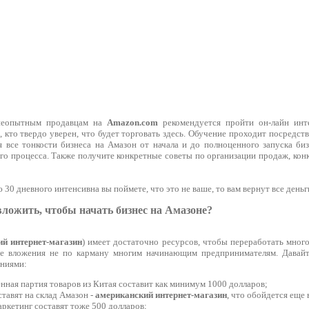
неопытным продавцам на
Amazon.com
рекомендуется пройти он-лайн инт
, кто твердо уверен, что будет торговать здесь. Обучение проходит посредст
я все тонкости бизнеса на Амазон от начала и до полноценного запуска биз
го процесса. Также получите конкретные советы по организации продаж, кон
30 дневного интенсивна вы поймете, что это не ваше, то вам вернут все день
ложить, чтобы начать бизнес на Амазоне?
й интернет-магазин
) имеет достаточно ресурсов, чтобы переработать мног
ые вложения не по карману многим начинающим предпринимателям. Давайт
ниями:
енная партия товаров из Китая составит как минимум 1000 долларов;
ставят на склад Амазон -
американский интернет-магазин
, что обойдется еще 
аркетинг составят тоже 500 долларов;