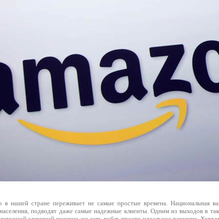
 в нашей стране переживает не самые простые времена. Национальная вал
населения, подводят даже самые надежные клиенты. Одним из выходов в так
латежной единицей конечно же есть рубль просто идеальное решение. Хотя м