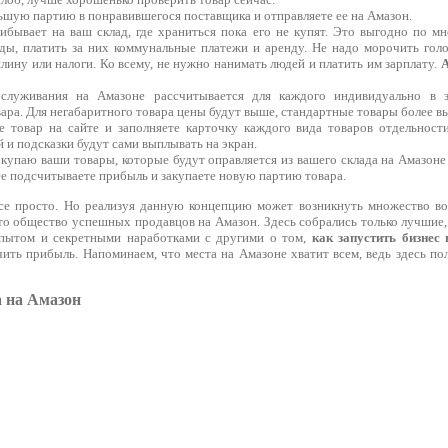
ьшую партию в понравившегося поставщика и отправляете ее на Амазон.
ибывает на ваш склад, где храниться пока его не купят. Это выгодно по м
ды, платить за них коммунальные платежи и аренду. Не надо морочить голо
лину или налоги. Ко всему, не нужно нанимать людей и платить им зарплату.
A
служивания на Амазоне рассчитывается для каждого индивидуально в з
вара. Для негабаритного товара цены будут выше, стандартные товары более в
е товар на сайте и заполняете карточку каждого вида товаров отдельност
 и подсказки будут сами выплывать на экран.
купаю ваши товары, которые будут оправляется из вашего склада на Амазоне 
е подсчитываете прибыль и закупаете новую партию товара.
се просто. Но реализуя данную концепцию может возникнуть множество во
то общество успешных продавцов на Амазон. Здесь собрались только лучшие,
опытом и секретными наработками с другими о том,
как запустить бизнес
ить прибыль. Напоминаем, что места на Амазоне хватит всем, ведь здесь по
а на Амазон