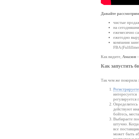
Давайте рассмотрим
чистые продаж
на сегодняшни
ежемесячно с
ежегодно выру
компания заин
FBA (Fulfillme
Как видите,
Амазон
–
Как запустить б
Так чем же покорила 
Регистрирует
интересуется
регулируется 
Определитесь
действуют ина
бойтесь, места
Выбираете пос
штучно. Когда
все поставщик
может быть аб
возвратов и ж