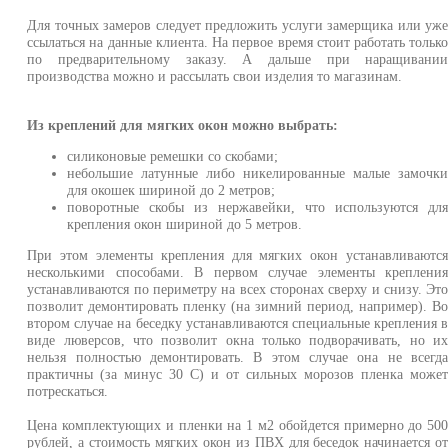
Для точных замеров следует предложить услуги замерщика или уж
ссылаться на данные клиента. На первое время стоит работать тольк
по предварительному заказу. А дальше при наращивани
производства можно и рассылать свои изделия то магазинам.
Из креплений для мягких окон можно выбрать:
силиконовые ремешки со скобами;
небольшие латунные либо никелированные малые замочк
для окошек шириной до 2 метров;
поворотные скобы из нержавейки, что используются дл
крепления окон шириной до 5 метров.
При этом элементы крепления для мягких окон устанавливаютс
несколькими способами. В первом случае элементы креплени
устанавливаются по периметру на всех сторонах сверху и снизу. Эт
позволит демонтировать пленку (на зимний период, например). В
втором случае на беседку устанавливаются специальные крепления 
виде люверсов, что позволит окна только подворачивать, но и
нельзя полностью демонтировать. В этом случае она не всегд
практичны (за минус 30 С) и от сильных морозов пленка може
потрескаться.
Цена комплектующих и пленки на 1 м2 обойдется примерно до 50
рублей, а стоимость мягких окон из ПВХ для беседок начинается о