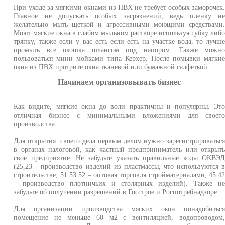
При уходе за мягкими окнами из ПВХ не требует особых заморочек
Главное не допускать особых загрязнений, ведь пленку н
желательно мыть щеткой и агрессивными моющими средствами
Моют мягкие окна в слабом мыльном растворе используя губку либ
тряпку, также если у вас есть если есть на участке вода, то лучш
промыть все окошка шлангом под напором. Также можн
пользоваться мини мойками типа Керхер. После помывки мягки
окна из ПВХ протрите окна тканевой или бумажной салфеткой.
Начинаем организовывать бизнес
Как видите, мягкие окна до воли практичны и популярны. Эт
отличная бизнес с минимальными вложениями для своег
производства.
Для открытия своего дела первым делом нужно зарегистрироватьс
в органах налоговой, как частный предприниматель или открыт
свое предприятие. Не забудьте указать правильные коды ОКВЭ
(25,23 - производство изделий из пластмассы, что используются 
строительстве, 51.53.52 – оптовая торговля стройматериалами, 45.4
– производство плотничьих и столярных изделий). Также н
забудьте об получении разрешений в Госстрое и Роспотребнадзоре.
Для организации производства мягких окон понадобитьс
помещение не меньше 60 м2 с вентиляцией, водопроводом