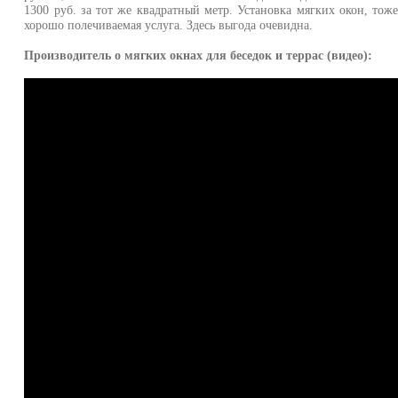
1300 руб. за тот же квадратный метр. Установка мягких окон, тож
хорошо полечиваемая услуга. Здесь выгода очевидна.
Производитель о мягких окнах для беседок и террас (видео):