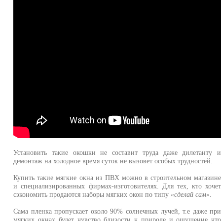
Установить такие окошки не составит труда даже дилетанту 
демонтаж на холодное время суток не вызовет особых трудностей.
Купить такие мягкие окна из ПВХ можно в строительном магазин
и специализированных фирмах-изготовителях. Для тех, кто хоче
сэкономить продаются наборы мягких окон по типу
«сделай сам»
.
Сама пленка пропускает около 90% солнечных лучей, т.е даже пр
мягких окнах будет чувство близости к природе и ощущение чт