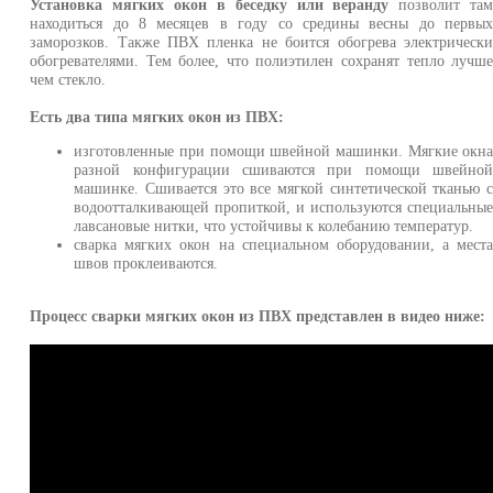
Установка мягких окон в беседку или веранду
позволит та
находиться до 8 месяцев в году со средины весны до первы
заморозков. Также ПВХ пленка не боится обогрева электрическ
обогревателями. Тем более, что полиэтилен сохранят тепло лучш
чем стекло.
Есть два типа мягких окон из ПВХ:
изготовленные при помощи швейной машинки. Мягкие окн
разной конфигурации сшиваются при помощи швейно
машинке. Сшивается это все мягкой синтетической тканью 
водоотталкивающей пропиткой, и используются специальны
лавсановые нитки, что устойчивы к колебанию температур.
сварка мягких окон на специальном оборудовании, а мест
швов проклеиваются.
Процесс сварки мягких окон из ПВХ представлен в видео ниже: