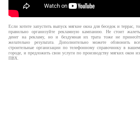
Если хотите запустить выпуск мягкие окна для беседок и террас, т
правильно организуйте рекламную кампанию. Не стоит жалет
денег на рекламу, но и бездумная их трата тоже не принесё
желательно результата. Дополнительно можете обзвонить вс
строительные организации по телефонному справочнику в ваше
городе, и предложить свои услуги по производству мягких окон и
ПВХ.