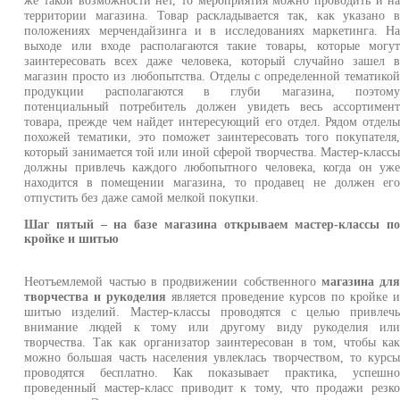
территории магазина. Товар раскладывается так, как указано 
положениях мерчендайзинга и в исследованиях маркетинга. Н
выходе или входе располагаются такие товары, которые могу
заинтересовать всех даже человека, который случайно зашел 
магазин просто из любопытства. Отделы с определенной тематико
продукции располагаются в глуби магазина, поэтом
потенциальный потребитель должен увидеть весь ассортимен
товара, прежде чем найдет интересующий его отдел. Рядом отдел
похожей тематики, это поможет заинтересовать того покупателя
который занимается той или иной сферой творчества. Мастер-класс
должны привлечь каждого любопытного человека, когда он уж
находится в помещении магазина, то продавец не должен ег
отпустить без даже самой мелкой покупки.
Шаг пятый – на базе магазина открываем мастер-классы п
кройке и шитью
Неотъемлемой частью в продвижении собственного
магазина дл
творчества и рукоделия
является проведение курсов по кройке 
шитью изделий. Мастер-классы проводятся с целью привлеч
внимание людей к тому или другому виду рукоделия ил
творчества. Так как организатор заинтересован в том, чтобы ка
можно большая часть населения увлеклась творчеством, то курс
проводятся бесплатно. Как показывает практика, успешн
проведенный мастер-класс приводит к тому, что продажи резк