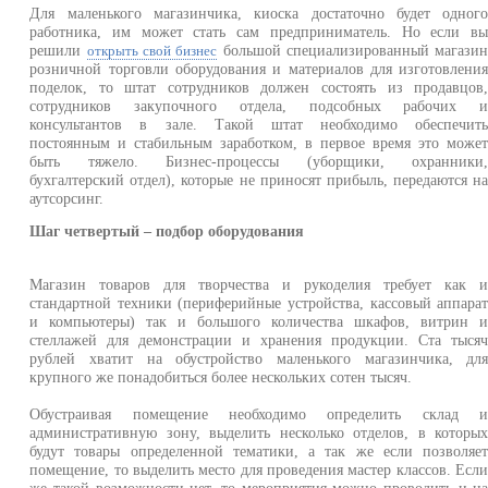
Для маленького магазинчика, киоска достаточно будет одног
работника, им может стать сам предприниматель. Но если в
решили
большой специализированный магази
открыть свой бизнес
розничной торговли оборудования и материалов для изготовлени
поделок, то штат сотрудников должен состоять из продавцов
сотрудников закупочного отдела, подсобных рабочих 
консультантов в зале. Такой штат необходимо обеспечит
постоянным и стабильным заработком, в первое время это може
быть тяжело. Бизнес-процессы (уборщики, охранники
бухгалтерский отдел), которые не приносят прибыль, передаются н
аутсорсинг.
Шаг четвертый – подбор оборудования
Магазин товаров для творчества и рукоделия требует как 
стандартной техники (периферийные устройства, кассовый аппара
и компьютеры) так и большого количества шкафов, витрин 
стеллажей для демонстрации и хранения продукции. Ста тыся
рублей хватит на обустройство маленького магазинчика, дл
крупного же понадобиться более нескольких сотен тысяч.
Обустраивая помещение необходимо определить склад 
административную зону, выделить несколько отделов, в которы
будут товары определенной тематики, а так же если позволяе
помещение, то выделить место для проведения мастер классов. Есл
же такой возможности нет, то мероприятия можно проводить и н