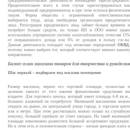
предпринимательской деятельности необходимо зарегистрировать
Предпочтительнее всего в этом случае зарегистрироваться ка
индивидуальный предприниматель и при этом остаться физически
лицом. Форма общества с ограниченной ответственность
выбирается тогда, когда необходима организация юридическог
лица. Регистрация юридического лица займет больше времени 
потребует больше средств, но только ИП и ООО имеют прав
использовать упрощенную систему налогообложения, отчисляя 15
от операционного дохода или 6% от доходов в пользу гос-ва
Данная деятельность попадает под несколько определений
ОКВД
поэтому важно выбрать тот, который соответствует именно вашем
направлению.
Бизнес-план магазина товаров для творчества и рукодели
Шаг первый – подбираем под магазин помещение
Размер магазина, вернее его торговой площади, полностью 
целиком зависит от того какими финансовыми средствами в
владеете. Для торгового киоска, который имеет площадь 6-8 кв.м.
больших вложений не потребуется. Маленький магазинчик можн
открыть на рынке, на центральной улице города, в торговом цент
или в метро. При этом рассчитывать можно только на случайну
покупку, большой прибыли не стоит ожидать. На такой маленько
площади невозможно разместить большой ассортимент продукции
Но в этом есть и положительная сторона – низкая арендная плата 