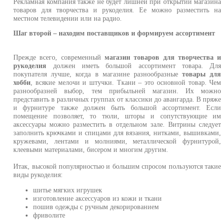
Рекламная компания также не будет лишней при открытии магазин
товаров для творчества и рукоделия. Ее можно разместить н
местном телевидении или на радио.
Шаг второй – находим поставщиков и формируем ассортимент
Прежде всего, современный
магазин товаров для творчества 
рукоделия
должен иметь большой ассортимент товара. Дл
покупателя лучше, когда в магазине разнообразные
товары дл
хобби
, всякие мелочи и штучки. Ткани – это основной товар. Че
разнообразней выбор, тем прибыльней магазин. Их можн
представить в различных группах от классики до авангарда. В пряж
и фурнитуре также должен быть большой ассортимент. Есл
помещение позволяет, то тюли, шторы и сопутствующие и
аксессуары можно разместить в отдельном зале. Витрины следуе
заполнить крючками и спицами для вязания, нитками, вышивками
кружевами, лентами и молниями, металлической фурнитурой
клеевыми материалами, бисером и многим другим.
Итак, высокой популярностью и большим спросом пользуются таки
виды рукоделия:
шитье мягких игрушек
изготовление аксессуаров из кожи и ткани
пошив одежды с ручным декорированием
фриволите