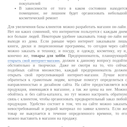
покупателей
В зависимости от того в каком состоянии находитс
помещение, не лишним будет организовать небольшо
косметический ремонт
Для увеличения базы клиентов можно разработать магазин он-лайн
Нет ни каких сомнений, что интернетом пользуется с каждым дне
все больше людей. Некоторым удобнее заказывать товар он-лайн н
выходя из дома. Если раньше через интернет заказывали лиш
книги, диски и лицензионные программы, то сегодня через сай
можно заказать и технику, и посуду, и одежду, косметику, ну и
конечно же,
товары для хобби
. Предприниматель, планирующи
, должен к данному вопросу подойт
открыть свой интернет-магазин
обстоятельно и творчески. Даже не смотря на то, что сейча
подобных сайтов множество, каждый предприниматель долже
открыть свой преуспевающий интернет-магазин. Лучше всег
обратиться к грамотным людям, которые помогут определиться 
направленностью и дизайном сайта. На сайте предоставляется вс
продукция, имеющаяся в магазине, а так же цены на нее. Можн
обойтись и без сайта-каталога, но тут можно настроить обратну
связь с клиентом, чтобы организовать предварительный заказ любо
продукции. Удобство состоит в том, что на сайте можно заказат
невостребованный и редкий материал по заявке клиента. Если ж
товар не выкупается в течение определенного времени, то ег
можно выставить в магазин на продажу.