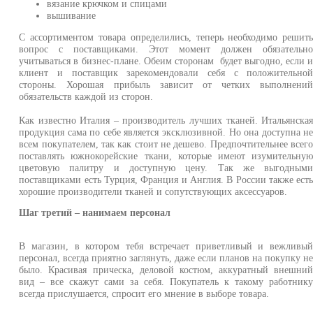
вязание крючком и спицами
вышивание
С ассортиментом товара определились, теперь необходимо решит
вопрос с поставщиками. Этот момент должен обязательн
учитываться в бизнес-плане. Обеим сторонам будет выгодно, если 
клиент и поставщик зарекомендовали себя с положительно
стороны. Хорошая прибыль зависит от четких выполнени
обязательств каждой из сторон.
Как известно Италия – производитель лучших тканей. Итальянска
продукция сама по себе является эксклюзивной. Но она доступна н
всем покупателем, так как стоит не дешево. Предпочтительнее всег
поставлять южнокорейские ткани, которые имеют изумительну
цветовую палитру и доступную цену. Так же выгодным
поставщиками есть Турция, Франция и Англия. В России также ест
хорошие производители тканей и сопутствующих аксессуаров.
Шаг третий – нанимаем персонал
В магазин, в котором тебя встречает приветливый и вежливы
персонал, всегда приятно заглянуть, даже если планов на покупку н
было. Красивая прическа, деловой костюм, аккуратный внешни
вид – все скажут сами за себя. Покупатель к такому работник
всегда прислушается, спросит его мнение в выборе товара.