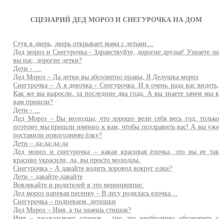
СЦЕНАРИЙ ДЕД МОРОЗ И СНЕГУРОЧКА НА ДОМ
Стук в дверь, дверь открывает мама с детьми…
Дед мороз и Снегурочка - Здравствуйте, дорогие друзья! Узнаете л
вы нас, дорогие детки?
Дети - …
Дед Мороз – Да детки вы абсолютно правы, Я Дедушка мороз
Снегурочка – А я девочка - Снегурочка. И я очень рада вас видеть
Как же вы выросли, за последние два года. А вы знаете зачем мы 
вам пришли?
Дети - ...
Дед Мороз – Вы молодцы, что хорошо вели себя весь год, тольк
поэтому мы пришли именно к вам, чтобы поздравить вас! А вы уж
поставили новогоднюю ёлку?
Дети – да-да-да-да
Дед мороз и снегурочка – какая красивая ёлочка, это вы ее та
красиво украсили, да, вы просто молодцы.
Снегурочка – А давайте водить хоровод вокруг елки?
Дети – давайте-давайте
Вовлекайте и родителей в это мероприятие.
Дед мороз напевая песенку – В лесу родилась елочка…
Снегурочка – подпеваем, детишки
Дед Мороз – Имя, а ты знаешь стишок?
Имя – рассказывает стишок… (но это необходимо обговорить 