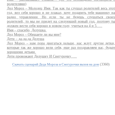
родителями)
Дед Мороз – Молодец Имя. Так как ты слушал родителей весь это
год, вел себя хорошо и не плакал, хочу подарить тебе машинку н
радио управлении. Но если ты не будешь слушаться свои
родителей, то мы не придет на следующий новый год, поэтому т
должен вести себя хорошо в новом году, учиться на 4 и 5…..
Имя – спасибо, Дедушка.
Дед Мороз – Обещаете ли вы мне?
Дети – да-да-да Дедуша
Дед Мороз – нам пора двигаться дальше, нас ждут другие детки
которые так же хорошо вели себя, еще раз поздравляем вас, будьт
хорошими детьми.
Дети провожают Дедушку И Снегурочку…..
(3360)
Скачать сценарий Деда Мороза и Снегурочки вызов на дом