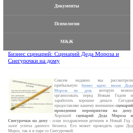
Документы
Психология
М&Ж
Бизнес сценарий: Сценарий Деда Мороза и
Снегурочки на дому
Совсем недавно мы рассмотрел
прибыльную
бизнес идею: вызов Дед
, которую можн
Мороза на дом
организовать перед Новым Годом 
заработать хорошие деньги. Сегодн
предоставляю вашему вниманию
сценари
проведения мероприятия на дому
Хороший
сценарий Деда Мороза 
Снегурочки на дому
- план поздравления детишек в Новый Год 
залог успеха данного бизнеса. Его может проводить один Де
Мороз, так и в паре со Снегурочкой.