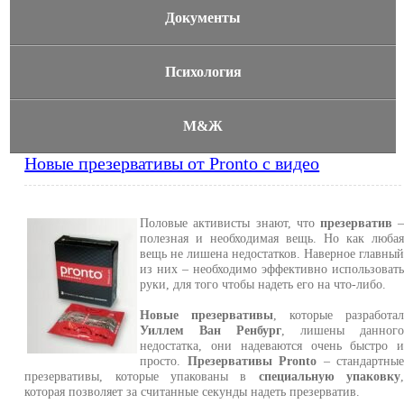
Документы
Психология
М&Ж
Новые презервативы от Pronto с видео
Половые активисты знают, что
презерватив
полезная и необходимая вещь. Но как люба
вещь не лишена недостатков. Наверное главны
из них – необходимо эффективно использоват
руки, для того чтобы надеть его на что-либо.
Новые презервативы
, которые разработа
Уиллем Ван Ренбург
, лишены данног
недостатка, они надеваются очень быстро 
просто.
Презервативы Pronto
– стандартны
презервативы, которые упакованы в
специальную упаковку
которая позволяет за считанные секунды надеть презерватив.