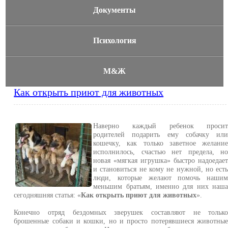
Документы
Психология
М&Ж
Как открыть приют для животных
Наверно каждый ребенок проси
родителей подарить ему собачку ил
кошечку, как только заветное желани
исполнилось, счастью нет предела, н
новая «мягкая игрушка» быстро надоедае
и становиться не кому не нужной, но ест
люди, которые желают помочь наши
меньшим братьям, именно для них наш
сегодняшняя статья: «
Как открыть приют для животных
».
Конечно отряд бездомных зверушек составляют не тольк
брошенные собаки и кошки, но и просто потерявшиеся животны