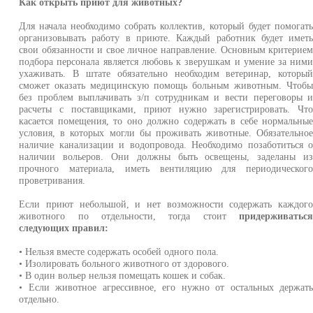
Как открыть приют для животных?
Для начала необходимо собрать коллектив, который будет помогат
организовывать работу в приюте. Каждый работник будет имет
свои обязанности и свое личное направление. Основным критерие
подбора персонала является любовь к зверушкам и умение за ним
ухаживать. В штате обязательно необходим ветеринар, которы
сможет оказать медицинскую помощь больным животным. Чтоб
без проблем выплачивать з/п сотрудникам и вести переговоры 
расчеты с поставщиками, приют нужно зарегистрировать. Чт
касается помещения, то оно должно содержать в себе нормальны
условия, в которых могли бы проживать животные. Обязательно
наличие канализации и водопровода. Необходимо позаботиться 
наличии вольеров. Они должны быть освещены, заделаны и
прочного материала, иметь вентиляцию для периодическог
проветривания.
Если приют небольшой, и нет возможности содержать каждог
животного по отдельности, тогда стоит
придерживатьс
следующих правил:
• Нельзя вместе содержать особей одного пола.
• Изолировать больного животного от здорового.
• В один вольер нельзя помещать кошек и собак.
• Если животное агрессивное, его нужно от остальных держат
отдельно.