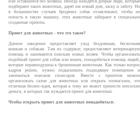
или оставшиеся без хозяина. Иногда находятся добрые люди, которы
подбирают таких животных, дарят им новый дом, ласку и заботу. Н
в большинстве случаев бродячих собак отлавливают, чтобы н
попасть в такую машину, этих животных забирают в специальн
созданные приюты.
Приют для животных - что это такое?
Данное заведение предоставляет уход бездомным, бесхозны
кошкам и собакам. Там их содержат, предоставляют ветеринарну
помощь и занимаются поискам новых хозяев. Чтобы организоват
подобный приют для собак или кошек, понадобиться помощь людей
которые неравнодушны к брошенным животным. Как только вопро
кадров решен, нужно подыскивать подходящее помещение 
заниматься поиском спонсоров. Вместе с приютом можн
организовать салон для животных или открыть зоомагазин, эт
отличная бизнес-идея, которая к тому же может принести неплохи
деньги, в которых так нуждается приют для животных.
Чтобы открыть приют для животных понадобиться: