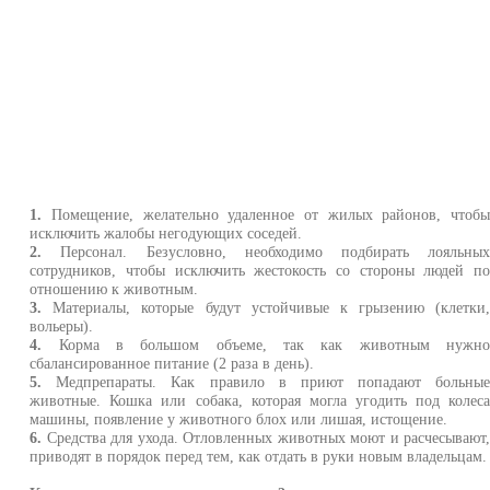
1.
Помещение, желательно удаленное от жилых районов, чтоб
исключить жалобы негодующих соседей.
2.
Персонал. Безусловно, необходимо подбирать лояльны
сотрудников, чтобы исключить жестокость со стороны людей п
отношению к животным.
3.
Материалы, которые будут устойчивые к грызению (клетки
вольеры).
4.
Корма в большом объеме, так как животным нужн
сбалансированное питание (2 раза в день).
5.
Медпрепараты. Как правило в приют попадают больны
животные. Кошка или собака, которая могла угодить под колес
машины, появление у животного блох или лишая, истощение.
6.
Средства для ухода. Отловленных животных моют и расчесывают
приводят в порядок перед тем, как отдать в руки новым владельцам.