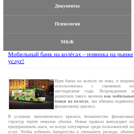
Документы
Психология
М&Ж
Мобильный банк на колёсах – новинка на рынке
услуг!
Идея банка на колесах не нова, и широк
использовалась с сороковых п
шестидесятые годы. Возрождением 
развитием такого явления
как мобильны
банки на колесах
, мы обязаны недавнем
финансовому кризису.
В условиях экономического кризиса, большинство финансовы
структур терпят немалые убытки. Новые правила вынуждают и
предпринимать шаги, не всегда популярные среди пользователей и
услуг. Чтобы избежать банкротства и уменьшить расходы, обычн