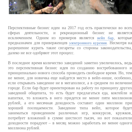
Перспективные бизнес идеи на 2017 год есть практически во все
сферах деятельности, и рекреационный бизнес не являетс
исключением. Одним из примеров является
, которы
вейп бар
предназначен для приверженцев
. Несмотря н
электронного курения
разрешение курить такие сигареты со стороны законодательства
далеко не все одобряют этот процесс.
В последнее время количество заведений заметно увеличилось, вед
это перспективная бизнес идея по созданию востребованного 
принципиально нового способа проводить свободное время. Но, те
не менее, для новичка еще найдется место в вейп-нише, особенно
если открывать заведение не в мегаполисе, а в среднем по величин
городе. Если бар будет ориентирован на работу по принципу други
заведений общепита, то есть будет предлагаться еда, коктейли 
напитки, то вложить в него придется не менее пяти миллионо
рублей, а его месячная доходность составит один миллион пр
хорошей посещаемости. Заведение типа вейп, которое буде
заниматься проведением различных игр, конкурсов, кружков
потребует вложений в сумме шестисот тысяч, но вот показател
доходности порадуют – в месяц можно заработать не менее одног
миллиона рублей.