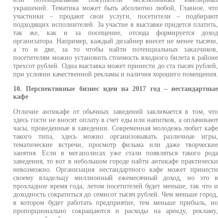
украшений. Тематика может быть абсолютно любой, Главное, чт
участники – продают свои услуги, посетители – подбираю
подходящих исполнителей. За участие в выставке придется платить
так же, как и за посещение, отсюда формируется дохо
организатора. Например, каждый дизайнер внесет не менее тысячи
а то и две, за то чтобы найти потенциальных заказчиков
посетителям можно установить стоимость входного билета в район
трехсот рублей. Одна выставка может принести до ста тысяч рублей
при условии качественной рекламы и наличия хорошего помещения
10. Перспективные бизнес идеи на 2017 год – нестандартны
кафе
Отличие антикафе от обычных заведений заключается в том, чт
здесь гости не вносят оплату в счет еды или напитков, а оплачиваю
часы, проведенные в заведении. Современная молодежь любит каф
такого типа, здесь можно организовывать различные игры
тематические встречи, просмотр фильма или даже творчески
занятия. Если в мегаполисах уже стали появляться такого род
заведения, то вот в небольшом городе найти антикафе практическ
невозможно. Организация нестандартного кафе может принест
своему владельцу миллионный ежемесячный доход, но это 
прохладное время года, летом посетителей будет меньше, так что 
доходность сократиться до семисот тысяч рублей. Чем меньше город
в котором будет работать предприятие, тем меньше прибыль, н
пропорционально сокращаются и расходы на аренду, рекламу