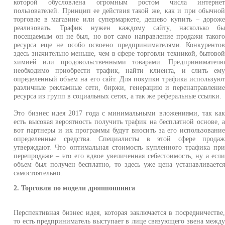
которой обусловлена огромным ростом числа интерне
пользователей. Принцип ее действия такой же, как и при обычно
торговле в магазине или супермаркете, дешево купить – дорож
реализовать. Трафик нужен каждому сайту, насколько б
посещаемым он не был, но вот само направление продажи таког
ресурса еще не особо освоено предпринимателями. Конкуренто
здесь значительно меньше, чем в сфере торговли техникой, бытово
химией или продовольственными товарами. Предпринимател
необходимо приобрести трафик, найти клиента, и слить ем
определенный объем на его сайт. Для покупки трафика использую
различные рекламные сети, биржи, генерацию и перенаправлени
ресурса из групп в социальных сетях, а так же реферальные ссылки.
Это бизнес идея 2017 года с минимальными вложениями, так ка
есть высокая вероятность получить трафик на бесплатной основе, 
вот партнеры и их программы будут вносить за его использовани
определенные средства. Специалисты в этой сфере прода
утверждают. Что оптимальная стоимость купленного трафика пр
перепродаже – это его вдвое увеличенная себестоимость, ну а есл
объем был получен бесплатно, то здесь уже цена устанавливаетс
самостоятельно.
2. Торговля по модели дропшоппинга
Перспективная бизнес идея, которая заключается в посредничестве
то есть предприниматель выступает в лице связующего звена межд