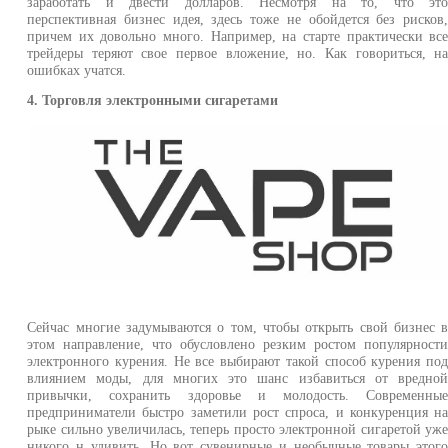
заработать и двести долларов. Несмотря на то, что эт
перспективная бизнес идея, здесь тоже не обойдется без рисков
причем их довольно много. Например, на старте практически вс
трейдеры теряют свое первое вложение, но. Как говориться, н
ошибках учатся.
4. Торговля электронными сигаретами
Сейчас многие задумываются о том, чтобы открыть свой бизнес 
этом направление, что обусловлено резким ростом популярност
электронного курения. Не все выбирают такой способ курения по
влиянием моды, для многих это шанс избавиться от вредно
привычки, сохранить здоровье и молодость. Современны
предприниматели быстро заметили рост спроса, и конкуренция н
рыке сильно увеличилась, теперь просто электронной сигаретой уж
никого н удивить. Но вот сувенирные и необычные товары этог