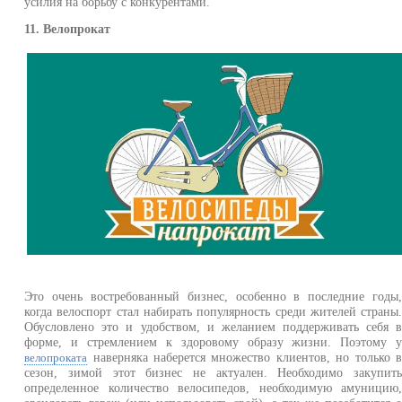
усилия на борьбу с конкурентами.
11. Велопрокат
Это очень востребованный бизнес, особенно в последние годы
когда велоспорт стал набирать популярность среди жителей страны
Обусловлено это и удобством, и желанием поддерживать себя 
форме, и стремлением к здоровому образу жизни. Поэтому 
наверняка наберется множество клиентов, но только 
велопроката
сезон, зимой этот бизнес не актуален. Необходимо закупит
определенное количество велосипедов, необходимую амуницию