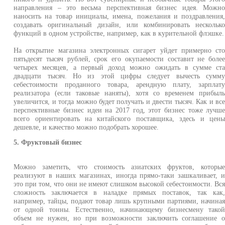
направления – это весьма перспективная бизнес идея. Можн
наносить на товар инициалы, имена, пожелания и поздравления
создавать оригинальный дизайн, или комбинировать нескольк
функций в одном устройстве, например, как в курительной флэшке.
На открытие магазина электронных сигарет уйдет примерно ст
пятьдесят тысяч рублей, срок его окупаемости составит не боле
четырех месяцев, а первый доход можно ожидать в сумме ст
двадцати тысяч. Но из этой цифры следует вычесть сумм
себестоимости проданного товара, арендную плату, зарплат
реализатора (если таковые наняты), хотя со временем прибыл
увеличится, и тогда можно будет получать и двести тысяч. Как и вс
перспективные бизнес идеи на 2017 год, этот бизнес тоже лучш
всего ориентировать на китайского поставщика, здесь и цен
дешевле, и качество можно подобрать хорошее.
5. Фруктовый бизнес
Можно заметить, что стоимость азиатских фруктов, которы
реализуют в наших магазинах, иногда прямо-таки зашкаливает, 
это при том, что они не имеют слишком высокой себестоимости. Вс
сложность заключается в наладке прямых поставок, так как
например, тайцы, подают товар лишь крупными партиями, начина
от одной тонны. Естественно, начинающему бизнесмену тако
объем не нужен, но при возможности заключить соглашение 