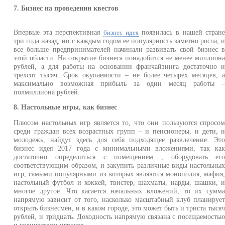
7. Бизнес на проведении квестов
Впервые эта перспективная
появилась в нашей стран
бизнес идея
три года назад, но с каждым годом ее популярность заметно росла, 
все больше предпринимателей начинали развивать свой бизнес 
этой области. На открытие бизнеса понадобится не менее миллион
рублей, а для работы на основании франчайзинга достаточно 
трехсот тысяч. Срок окупаемости – не более четырех месяцев, 
максимально возможная прибыль за один месяц работы 
полмиллиона рублей.
8. Настольные игры, как бизнес
Плюсом настольных игр является то, что они пользуются спросо
среди граждан всех возрастных групп – и пенсионеры, и дети, 
молодежь, найдут здесь для себя подходящее развлечение. Эт
бизнес идея 2017 года с минимальными вложениями, так ка
достаточно определиться с помещением , оборудовать ег
соответствующим образом, и закупить различные виды настольны
игр, самыми популярными из которых являются монополия, мафия
настольный футбол и хоккей, твистер, шахматы, нарды, шашки, 
многое другое. Что касается начальных вложений, то их сумм
напрямую зависит от того, насколько масштабный клуб планируе
открыть бизнесмен, и в каком городе, это может быть и триста тыся
рублей, и тридцать. Доходность напрямую связана с посещаемость