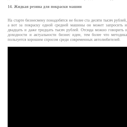
14. Жидкая резина для покраски машин
На старте бизнесмену понадобятся не более ста десяти тысяч рублей
а вот за покраску одной средней машины он может запросить 
двадцать и даже тридцать тысяч рублей. Отсюда можно говорить 
доходности и актуальности бизнес идеи, тем более что методик
пользуется хорошим спросом среди современных автолюбителей.