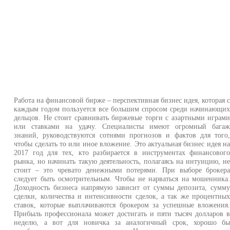
Работа на финансовой бирже – перспективная бизнес идея, которая 
каждым годом пользуется все большим спросом среди начинающи
дельцов. Не стоит сравнивать биржевые торги с азартными играм
или ставками на удачу. Специалисты имеют огромный бага
знаний, руководствуются сотнями прогнозов и фактов для того
чтобы сделать то или иное вложение. Это актуальная бизнес идея н
2017 год для тех, кто разбирается в инструментах финансовог
рынка, но начинать такую деятельность, полагаясь на интуицию, н
стоит – это чревато денежными потерями. При выборе брокер
следует быть осмотрительным. Чтобы не нарваться на мошенника
Доходность бизнеса напрямую зависит от суммы депозита, сумм
сделки, количества и интенсивности сделок, а так же процентны
ставок, которые выплачиваются брокером за успешные вложения
Прибыль профессионала может достигать и пяти тысяч долларов 
неделю, а вот для новичка за аналогичный срок, хорошо б