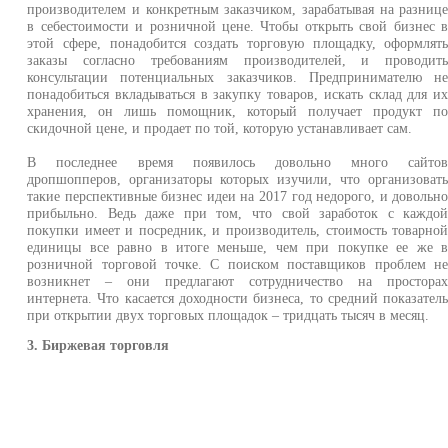
производителем и конкретным заказчиком, зарабатывая на разниц
в себестоимости и розничной цене. Чтобы открыть свой бизнес 
этой сфере, понадобится создать торговую площадку, оформлят
заказы согласно требованиям производителей, и проводит
консультации потенциальных заказчиков. Предпринимателю н
понадобиться вкладываться в закупку товаров, искать склад для и
хранения, он лишь помощник, который получает продукт п
скидочной цене, и продает по той, которую устанавливает сам.
В последнее время появилось довольно много сайто
дропшопперов, организаторы которых изучили, что организоват
такие перспективные бизнес идеи на 2017 год недорого, и довольн
прибыльно. Ведь даже при том, что свой заработок с каждо
покупки имеет и посредник, и производитель, стоимость товарно
единицы все равно в итоге меньше, чем при покупке ее же 
розничной торговой точке. С поиском поставщиков проблем н
возникнет – они предлагают сотрудничество на простора
интернета. Что касается доходности бизнеса, то средний показател
при открытии двух торговых площадок – тридцать тысяч в месяц.
3. Биржевая торговля