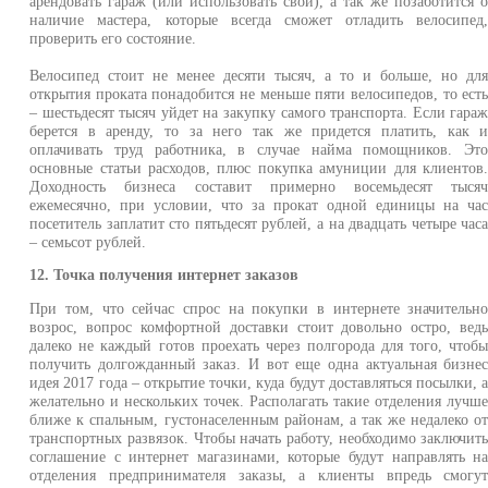
арендовать гараж (или использовать свой), а так же позаботится 
наличие мастера, которые всегда сможет отладить велосипед
проверить его состояние.
Велосипед стоит не менее десяти тысяч, а то и больше, но дл
открытия проката понадобится не меньше пяти велосипедов, то ест
– шестьдесят тысяч уйдет на закупку самого транспорта. Если гара
берется в аренду, то за него так же придется платить, как 
оплачивать труд работника, в случае найма помощников. Эт
основные статьи расходов, плюс покупка амуниции для клиентов
Доходность бизнеса составит примерно восемьдесят тыся
ежемесячно, при условии, что за прокат одной единицы на ча
посетитель заплатит сто пятьдесят рублей, а на двадцать четыре час
– семьсот рублей.
12. Точка получения интернет заказов
При том, что сейчас спрос на покупки в интернете значительн
возрос, вопрос комфортной доставки стоит довольно остро, вед
далеко не каждый готов проехать через полгорода для того, чтоб
получить долгожданный заказ. И вот еще одна актуальная бизне
идея 2017 года – открытие точки, куда будут доставляться посылки, 
желательно и нескольких точек. Располагать такие отделения лучш
ближе к спальным, густонаселенным районам, а так же недалеко о
транспортных развязок. Чтобы начать работу, необходимо заключит
соглашение с интернет магазинами, которые будут направлять н
отделения предпринимателя заказы, а клиенты впредь смогу