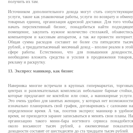
получить их там.
Источником дополнительного дохода могут стать сопутствующи
услуги, такие как упаковочные работы, услуги по возврату и обмен
товарных единиц, организация адресной доставки. Для того чтоб
начать перспективный бизнес, понадобиться найти подходяще
помещение, закупить нужное количество стеллажей, обзавестис
компьютером и кассовым аппаратом, а так же провести интернет
Общая сумма расходов составит не более ста пятидесяти тыся
рублей, а тридцатитысячный месячный доход – вполне реален в это
сфере работы. Естественно, что для повышения доходности
необходимо вложить средства и усилия в продвижения товаров
рекламу и раскрутку.
13. Экспресс маникюр, как бизнес
Наверняка многие встречали в крупных гипермаркетах, торговы
центрах и развлекательных комплексах небольшие барные стойки
которые предлагают не коктейли или соки, а маникюрные услуги
Это очень удобно для занятых женщин, у которых нет возможност
изначально планировать свой график, договариваясь с салонами н
определенное время. А так, посетив экспресс маникюр в удобно
время, не приходится заранее записываться и менять свои планы. Н
организацию такого мини-бара ногтевого сервиса понадобитс
около восьмисот тысяч рублей, а ежемесячные показател
доходности составят от шестидесяти до ста тридцати тысяч рублей.