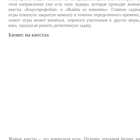
этом направлении уже есть свои лидеры, которые проводят живы
квесты
«Клаустрофобия»
и
«Выйти из комнаты»
. Главное задач
игры покинуть закрытую комнату в течение определенного времени
сюжет игры может меняться, перенося участников в другие миры
века, предлагая решить детективную задачу.
Бизнес на квестах
Живые квесты – это командная игра. Поэтому открывая бизнес н