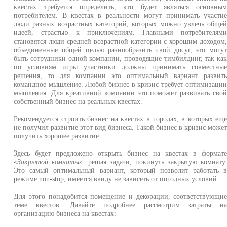
квестах требуется определить, кто будет являться основны
потребителем. В квестах в реальности могут принимать участи
люди разных возрастных категорий, которых можно увлечь обще
идеей, страстью к приключениям. Главными потребителям
становятся люди средней возрастной категории с хорошим доходом
объединенные общей целью разнообразить свой досуг, это могу
быть сотрудники одной компании, проводящие тимбилдинг, так ка
по условиям игры участники должны принимать совместны
решения, то для компании это оптимальный вариант развит
командное мышление. Любой бизнес в кризис требует оптимизаци
мышления. Для креативной компании это поможет развивать сво
собственный бизнес на реальных квестах.
Рекомендуется строить бизнес на квестах в городах, в которых ещ
не получил развитие этот вид бизнеса. Такой бизнес в кризис може
получить хорошее развитие.
Здесь будет предложено открыть бизнес на квестах в формат
«Закрытой комнаты»
: решая задачи, покинуть закрытую комнату
Это самый оптимальный вариант, который позволит работать 
режиме non-stop, имеется ввиду не зависеть от погодных условий.
Для этого понадобится помещение и декорации, соответствующи
теме квестов. Давайте подробнее рассмотрим затраты н
организацию бизнеса на квестах: