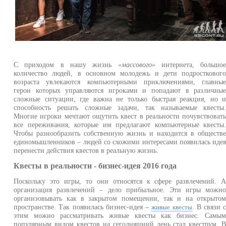
С приходом в нашу жизнь
«массового»
интернета, большо
количество людей, в основном молодежь и дети подростковог
возраста увлекаются компьютерными приключениями, главны
герои которых управляются игроками и попадают в различны
сложные ситуации, где важна не только быстрая реакция, но 
способность решать сложные задачи, так называемые квесты
Многие игроки мечтают ощутить квест в реальности почувствоват
все переживания, которые им предлагают компьютерные квесты
Чтобы разнообразить собственную жизнь и находится в обществ
единомышленников – людей со схожими интересами появилась иде
перенести действия квестов в реальную жизнь.
Квесты в реальности - бизнес-идея 2016 года
Поскольку это игры, то они относятся к сфере развлечений. 
организация развлечений – дело прибыльное. Эти игры можн
организовывать как в закрытом помещении, так и на открыто
пространстве. Так появилась бизнес-идея –
. В связи 
живые квесты
этим можно рассматривать живые квесты как бизнес. Самы
популярным видом квестов на сегодняшний день стал квеструм. 